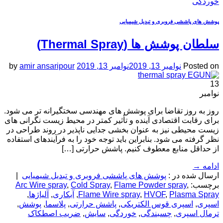
خوردگی
پوشش های پاششی فروبری و تبدیل شیمیایی
سلطان پوشش ها (Thermal Spray)
Posted on
نوامبر 13, 2019
نوامبر 13, 2019
amir ansaripour
by
13
نوامبر
روز به روز تقاضا برای پوشش های مهندسی سختگیرانه تر می شود.
برای رقابت اقتصادی آینده و تأثیر کمتر در محیط زیست نگرانی های
زیست محیطی نیز به عنوان بخشی جدایی ناپذیر در روند طراحی در
نظر گرفته می شود. بنابراین باید توجه خود را به فرآیندهای استفاده
از حداقل منابع معطوف کنیم. پاشش حرارتی […]
ادامه
→
ارسال شده در :
پوشش های پاششی فروبری و تبدیل شیمیایی
|
برچسب:
,
Flame Powder spray
,
Cold Spray
,
Arc Wire spray
Plasma Spray
,
HVOF
,
Flame Wire spray
,
آبکاری
,
آلیاژها
,
اسپری
,
اسپری قوس الکتریکی
,
پاشش حرارتی
,
پلاسما
,
پوشش
,
ترمال اسپری
,
چسبندگی
,
خوردگی
,
سایش
,
ضریب اصطکاک