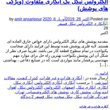
الکترولس نیکل یک آبکاری متفاوت (ویژگی
های پوشش)
Posted on
اکتبر 28, 2019
آوریل 6, 2020
amir ansaripour
by
28
اکتبر
مقدمه پوشش های نیکل الکترولس دارای خواص خارق العاده ای
هستند. لایه فلزی پوشش شده توسط این فرآیند دارای ضخامت
یکنواخت در تمام سطوح قطعه کار می باشد، تقریباً صرف نظر از
شکل آن این پوشش یکنواخت بهترین راه حل برای موارد مهم
مهندسی پرفشار مانند مواردی است که در صنایع دفاعی ، بهداشتی
، […]
ادامه
→
ارسال شده در :
آبکاری فلزات و غیر فلزات
,
کنترل کیفیت
,
مقالات
آموزشی
|
برچسب:
آبکاری
,
آبکاری الکترولس
,
آبکاری نیکل
,
ابکاری
,
ابکاری نیکل
,
اصفهان
,
الکترولس
,
الکترولس نیکل
,
اهواز
,
ایده پویان
,
پوشش کاری
,
پوشش­ های الکتروشیمیایی
,
تهران
,
خوردگی فلزات
,
نیکل
,
نیکل سخت
,
نیکل فسفر
2 دیدگاه
آبکاری فلزات و غیر فلزات