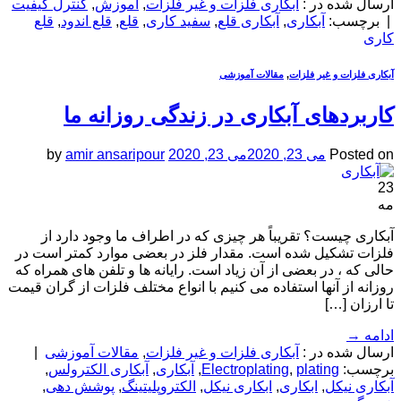
ارسال شده در :
آبکاری فلزات و غیر فلزات
,
آموزش
,
کنترل کیفیت
|
برچسب:
آبکاری
,
آبکاری قلع
,
سفید کاری
,
قلع
,
قلع اندود
,
قلع
کاری
آبکاری فلزات و غیر فلزات
,
مقالات آموزشی
کاربردهای آبکاری در زندگی روزانه ما
Posted on
می 23, 2020
می 23, 2020
amir ansaripour
by
23
مه
آبکاری چیست؟ تقریباً هر چیزی که در اطراف ما وجود دارد از
فلزات تشکیل شده است. مقدار فلز در بعضی موارد کمتر است در
حالی که ، در بعضی از آن زیاد است. رایانه ها و تلفن های همراه که
روزانه از آنها استفاده می کنیم با انواع مختلف فلزات از گران قیمت
تا ارزان […]
ادامه
→
ارسال شده در :
آبکاری فلزات و غیر فلزات
,
مقالات آموزشی
|
برچسب:
plating
,
Electroplating
,
آبکاری
,
آبکاری الکترولس
,
آبکاری نیکل
,
ابکاری
,
ابکاری نیکل
,
الکتروپلیتینگ
,
پوشش دهی
,