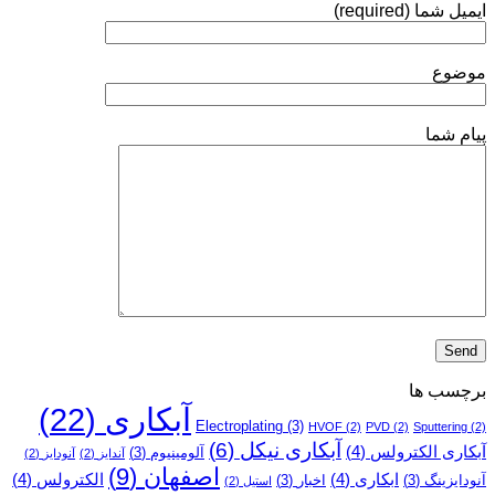
ایمیل شما (required)
نیکل
انجام
می‌شود؟
موضوع
پیام شما
برچسب ها
آبکاری
(22)
Electroplating
(3)
HVOF
(2)
PVD
(2)
Sputtering
(2)
آبکاری نیکل
(6)
آبکاری الکترولس
(4)
آلومینیوم
(3)
آندایز
(2)
آنودایز
(2)
اصفهان
(9)
ابکاری
(4)
الکترولس
(4)
آنودایزینگ
(3)
اخبار
(3)
استیل
(2)