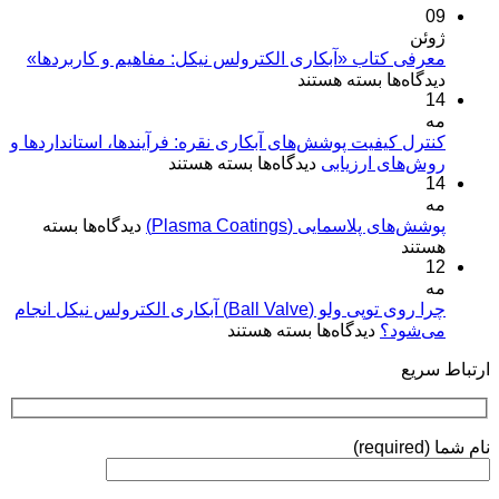
09
ژوئن
معرفی کتاب «آبکاری الکترولس نیکل: مفاهیم و کاربردها»
برای
دیدگاه‌ها
بسته هستند
14
معرفی
مه
کتاب
«آبکاری
کنترل کیفیت پوشش‌های آبکاری نقره: فرآیندها، استانداردها و
برای
روش‌های ارزیابی
الکترولس
دیدگاه‌ها
بسته هستند
14
کنترل
نیکل:
مه
کیفیت
مفاهیم
برای
پوشش‌های پلاسمایی (Plasma Coatings)
پوشش‌های
دیدگاه‌ها
بسته
و
پوشش‌های
هستند
آبکاری
کاربردها»
12
پلاسمایی
نقره:
(Plasma
مه
فرآیندها،
Coatings)
چرا روی توپی‌ ولو (Ball Valve) آبکاری الکترولس نیکل انجام
استانداردها
برای
می‌شود؟
دیدگاه‌ها
بسته هستند
و
چرا
روش‌های
ارتباط سریع
روی
ارزیابی
توپی‌
ولو
(Ball
نام شما (required)
Valve)
آبکاری
الکترولس