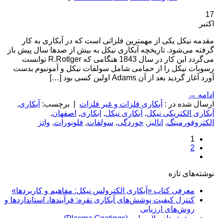
17
اکتبر
مقدمه نیکل یکی از مهمترین فلزاتی است که در آبکاری به کار
گرفته می‌شود. تاریخچه آبکاری نیکل به بیش از صدها سال پیش باز
می‌گردد این کار در سال 1843 هنگامی که R.Rotlger توانست
رسوبات نیکل را از حمامی شامل سولفات نیکل و آمونیوم بدست
آورد آغاز گردید بعد از آن Adams اولین کسی بود […]
ادامه
→
ارسال شده در :
آبکاری فلزات و غیر فلزات
|
برچسب:
آبکاری
,
آبکاری الکتریکی نیکل
,
آبکاری نیکل
,
ابکاری
,
اصفهان
,
الکتروفورمینگ
,
انالیز
,
خوردگی
,
سولفات
,
فلوبورات
,
واتز
1
2
نوشته‌های تازه
معرفی کتاب «آبکاری الکترولس نیکل: مفاهیم و کاربردها»
کنترل کیفیت پوشش‌های آبکاری نقره: فرآیندها، استانداردها و
روش‌های ارزیابی