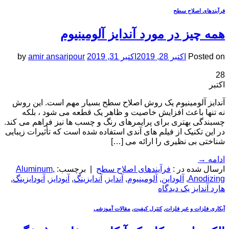
فرآیندهای اصلاح سطح
همه چیز در مورد آندایز آلومینیوم
Posted on
اکتبر 28, 2019
اکتبر 31, 2019
amir ansaripour
by
28
اکتبر
آندایز آلومینیوم یک روش اصلاح سطح بسیار مهم است. این روش
نه تنها باعث افزایش خاصیت و ظاهر یک قطعه می شود ، بلکه
چسبندگی بهتری برای پرایمرهای رنگ و چسب ها نیز فراهم می کند.
در این تکنیک از فیلم های آندی استفاده شده است که تأثیرات زیبایی
شناختی بی نظیری را ارائه می […]
ادامه
→
ارسال شده در :
فرآیندهای اصلاح سطح
|
برچسب:
,
Aluminum
Anodizing
,
آلوداین
,
آلومینیوم
,
آندایز
,
آندایزینگ
,
آنودایز
,
آنودایزینگ
,
هارد آندایز
یک دیدگاه
آبکاری فلزات و غیر فلزات
,
کنترل کیفیت
,
مقالات آموزشی