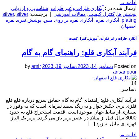
ادامه
→
ارسال شده در :
آبکاری فلزات و غیر فلزات
,
شناسایی و ارزیابی
پوشش ها
,
کنترل کیفیت
,
مقالات آموزشی
|
برچسب:
silver
,
silver
plating
,
آبکاری نقره
,
آبکاری نقره بر روی مس
,
پوشش نقره
,
نقره
اصفهان
آبکاری فلزات و غیر فلزات
,
آموزش
,
کنترل کیفیت
فرآیند آبکاری قلع: راهنمای گام به گام
Posted on
دسامبر 14, 2023
دسامبر 19, 2023
amir
by
ansaripour
14
دسامبر
فرآیند آبکاری قلع: راهنمای گام به گام حقایق سریع درباره قلع قلع
فلزی نرم، چکش‌خوار و به رنگ سفید نقره‌ای است که به وفور در
بسیاری از نقاط جهان موجود است. قدمت استخراج قلع به حدود
3000 سال قبل از میلاد در عصر برنز باز می گردد. برنز یک آلیاژ
قهوه ای مایل به زرد […]
ادامه
→