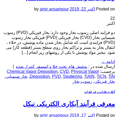
Posted on
اکتبر 22, 2019
amir ansaripour
by
22
اکتبر
دو فرایند اصلی رسوب بخار وجود دارد: بخار فیزیکی (PVD) رسوب
شیمیایی بخار (CVD) بخار فیزیکی (PVD) فیزیکی بخار رسوب
(PVD) فرایندی است که شامل بخار شدن ماده پوشش، در خلاء ،
انتقال بخار به بستر و تراکم بخار روی سطح بستر (قطعه کار) می
شود. تبخیر مواد پوشش با یکی از روشهای زیر انجام […]
ادامه
→
ارسال شده در :
پوشش های تحت خلا و اتمسفر کنترل شده
|
برچسب:
Physical Vapor
,
CVD
,
Chemical Vapor Deposition
TiN
,
TiCN
,
TiAlN
,
Sputtering
,
PVD
,
Deposition
,
بخار شیمیایی
,
بخار فیزیکی
,
رسوب بخار
آبکاری فلزات و غیر فلزات
معرفی فرآیند آبکاری الکتریکی نیکل
Posted on
اکتبر 17, 2019
amir ansaripour
by