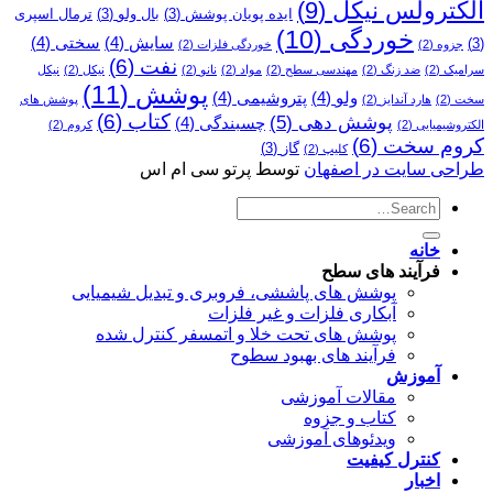
الکترولس نیکل
(9)
ایده پویان پوشش
(3)
بال ولو
(3)
ترمال اسپری
خوردگی
(10)
سایش
(4)
سختی
(4)
(3)
جزوه
(2)
خوردگی فلزات
(2)
نفت
(6)
سرامیک
(2)
ضد زنگ
(2)
مهندسی سطح
(2)
مواد
(2)
نانو
(2)
نیکل
(2)
نیکل
پوشش
(11)
ولو
(4)
پتروشیمی
(4)
سخت
(2)
هارد آندایز
(2)
پوشش­ های
کتاب
(6)
پوشش دهی
(5)
چسبندگی
(4)
الکتروشیمیایی
(2)
کروم
(2)
کروم سخت
(6)
گاز
(3)
کلیپ
(2)
طراحی سایت در اصفهان
توسط پرتو سی ام اس
خانه
فرآیند های سطح
پوشش های پاششی، فروبری و تبدیل شیمیایی
آبکاری فلزات و غیر فلزات
پوشش های تحت خلا و اتمسفر کنترل شده
فرآیند های بهبود سطوح
آموزش
مقالات آموزشی
کتاب و جزوه
ویدئوهای آموزشی
کنترل کیفیت
اخبار