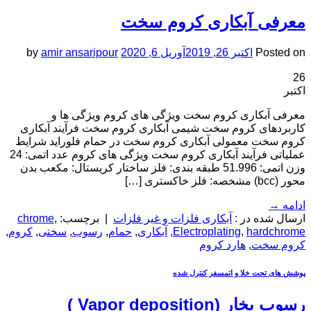
معرفی آبکاری کروم سخت
Posted on
اکتبر 26, 2019
آوریل 6, 2020
amir ansaripour
by
26
اکتبر
معرفی آبکاری کروم سخت ویژگی های کروم ویژگی ها و
کاربردهای کروم سخت شیمی آبکاری کروم سخت فرآیند آبکاری
کروم سخت معمولی آبکاری کروم سخت در حمام فلوراید شرایط
عملیاتی فرآیند آبکاری کروم سخت ویژگی های کروم عدد اتمی: 24
وزن اتمی: 51.996 طبقه بندی: فلز ساختار کریستال: مکعب بدن
محور (bcc) مشخصه: فلز خاکستری […]
ادامه
→
ارسال شده در :
آبکاری فلزات و غیر فلزات
|
برچسب:
,
chrome
hardchrome
,
Electroplating
,
آبکاری
,
حمام
,
رسوب
,
سختی
,
کروم
,
کروم سخت
,
هارد کروم
پوشش های تحت خلا و اتمسفر کنترل شده
رسوب بخار (Vapor deposition )