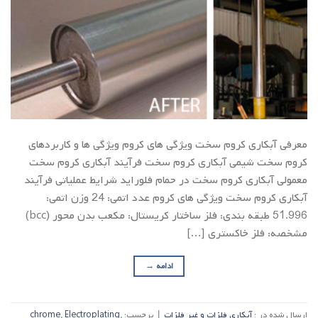
معرفی آبکاری کروم سخت ویژگی های کروم ویژگی ها و کاربردهای
کروم سخت شیمی آبکاری کروم سخت فرآیند آبکاری کروم سخت
معمولی آبکاری کروم سخت در حمام فلوراید شرایط عملیاتی فرآیند
آبکاری کروم سخت ویژگی های کروم عدد اتمی: 24 وزن اتمی:
51.996 طبقه بندی: فلز ساختار کریستال: مکعب بدن محور (bcc)
مشخصه: فلز خاکستری […]
ادامه
→
ارسال شده در :
آبکاری فلزات و غیر فلزات
|
برچسب:
,
Electroplating
,
chrome