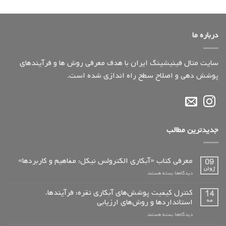
درباره ما
سایت متال فینیشینگ ایران با هدف معرفی روش ها و فرآیندهای
پوشش دهی و اصلاح سطح راه اندازی شده است.
جدیدترین مطالب
معرفی کتاب «آبکاری الکترولس نیکل: مفاهیم و کاربردها»
09
ژوئن
برای
دیدگاه‌ها
بسته هستند
معرفی
کتاب
کنترل کیفیت پوشش‌های آبکاری نقره: فرآیندها،
14
«آبکاری
مه
استانداردها و روش‌های ارزیابی
الکترولس
برای
دیدگاه‌ها
بسته هستند
نیکل:
کنترل
مفاهیم