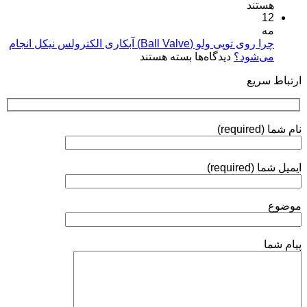
پوشش‌های
هستند
آبکاری
کاربردها»
12
پلاسمایی
نقره:
(Plasma
مه
فرآیندها،
Coatings)
چرا روی توپی‌ ولو (Ball Valve) آبکاری الکترولس نیکل انجام
استانداردها
برای
می‌شود؟
دیدگاه‌ها
بسته هستند
و
چرا
روش‌های
ارتباط سریع
روی
ارزیابی
توپی‌
ولو
(Ball
نام شما (required)
Valve)
آبکاری
الکترولس
ایمیل شما (required)
نیکل
انجام
می‌شود؟
موضوع
پیام شما