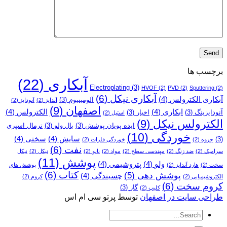
برچسب ها
آبکاری
(22)
Electroplating
(3)
HVOF
(2)
PVD
(2)
Sputtering
(2)
آبکاری نیکل
(6)
آبکاری الکترولس
(4)
آلومینیوم
(3)
آندایز
(2)
آنودایز
(2)
اصفهان
(9)
ابکاری
(4)
الکترولس
(4)
آنودایزینگ
(3)
اخبار
(3)
استیل
(2)
الکترولس نیکل
(9)
ایده پویان پوشش
(3)
بال ولو
(3)
ترمال اسپری
خوردگی
(10)
سایش
(4)
سختی
(4)
(3)
جزوه
(2)
خوردگی فلزات
(2)
نفت
(6)
سرامیک
(2)
ضد زنگ
(2)
مهندسی سطح
(2)
مواد
(2)
نانو
(2)
نیکل
(2)
نیکل
پوشش
(11)
ولو
(4)
پتروشیمی
(4)
سخت
(2)
هارد آندایز
(2)
پوشش­ های
کتاب
(6)
پوشش دهی
(5)
چسبندگی
(4)
الکتروشیمیایی
(2)
کروم
(2)
کروم سخت
(6)
گاز
(3)
کلیپ
(2)
طراحی سایت در اصفهان
توسط پرتو سی ام اس