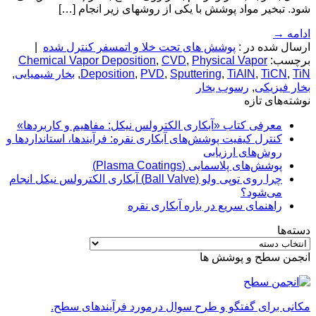
شود. تبخیر مواد پوشش با یکی از روشهای زیر انجام […]
ادامه
→
ارسال شده در :
پوشش های تحت خلا و اتمسفر کنترل شده
|
برچسب:
Physical Vapor
,
CVD
,
Chemical Vapor Deposition
TiN
,
TiCN
,
TiAlN
,
Sputtering
,
PVD
,
Deposition
,
بخار شیمیایی
,
بخار فیزیکی
,
رسوب بخار
نوشته‌های تازه
معرفی کتاب «آبکاری الکترولس نیکل: مفاهیم و کاربردها»
کنترل کیفیت پوشش‌های آبکاری نقره: فرآیندها، استانداردها و
روش‌های ارزیابی
پوشش‌های پلاسمایی (Plasma Coatings)
چرا روی توپی‌ ولو (Ball Valve) آبکاری الکترولس نیکل انجام
می‌شود؟
راهنمای سریع در باره آبکاری نقره
دسته‌ها
دسته‌ها
انجمن سطح و پوشش ها
مکانی برای گفتگو و طرح سوال درمورد فرآیندهای سطح.