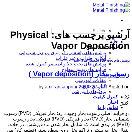
Skip
to
content
آرشیو برچسب های:
Physical
خانه
Vapor Deposition
فرآیند های سطح
پوشش های پاششی، فروبری و تبدیل شیمیایی
آبکاری فلزات و غیر فلزات
پوشش های تحت خلا و اتمسفر کنترل شده
پوشش های تحت خلا و اتمسفر کنترل شده
فرآیند های بهبود سطوح
رسوب بخار (Vapor deposition )
آموزش
مقالات آموزشی
کتاب و جزوه
Posted on
اکتبر 22, 2019
amir ansaripour
by
ویدئوهای آموزشی
کنترل کیفیت
22
اخبار
اکتبر
تماس با ما
دو فرایند اصلی رسوب بخار وجود دارد: بخار فیزیکی (PVD) رسوب
شیمیایی بخار (CVD) بخار فیزیکی (PVD) فیزیکی بخار رسوب
(PVD) فرایندی است که شامل بخار شدن ماده پوشش، در خلاء ،
انتقال بخار به بستر و تراکم بخار روی سطح بستر (قطعه کار) می