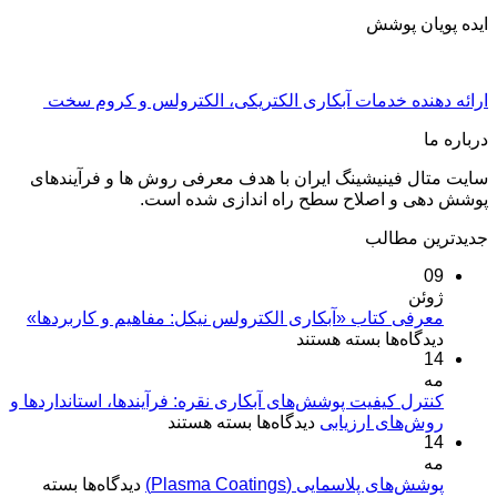
ایده پویان پوشش
ارائه دهنده خدمات آبکاری الکتریکی، الکترولس و کروم سخت
درباره ما
سایت متال فینیشینگ ایران با هدف معرفی روش ها و فرآیندهای
پوشش دهی و اصلاح سطح راه اندازی شده است.
جدیدترین مطالب
09
ژوئن
معرفی کتاب «آبکاری الکترولس نیکل: مفاهیم و کاربردها»
برای
دیدگاه‌ها
بسته هستند
14
معرفی
مه
کتاب
«آبکاری
کنترل کیفیت پوشش‌های آبکاری نقره: فرآیندها، استانداردها و
برای
روش‌های ارزیابی
الکترولس
دیدگاه‌ها
بسته هستند
14
کنترل
نیکل:
مه
کیفیت
مفاهیم
برای
پوشش‌های پلاسمایی (Plasma Coatings)
پوشش‌های
دیدگاه‌ها
بسته
و