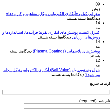
09
ژوئن
معرفی کتاب «آبکاری الکترولس نیکل: مفاهیم و کاربردها»
برای
دیدگاه‌ها
بسته هستند
14
معرفی
مه
کتاب
«آبکاری
کنترل کیفیت پوشش‌های آبکاری نقره: فرآیندها، استانداردها و
برای
روش‌های ارزیابی
الکترولس
دیدگاه‌ها
بسته هستند
14
کنترل
نیکل:
مه
کیفیت
مفاهیم
برای
پوشش‌های پلاسمایی (Plasma Coatings)
پوشش‌های
دیدگاه‌ها
بسته
و
پوشش‌های
هستند
آبکاری
کاربردها»
12
پلاسمایی
نقره:
(Plasma
مه
فرآیندها،
Coatings)
چرا روی توپی‌ ولو (Ball Valve) آبکاری الکترولس نیکل انجام
استانداردها
برای
می‌شود؟
دیدگاه‌ها
بسته هستند
و
چرا
روش‌های
ارتباط سریع
روی
ارزیابی
توپی‌
ولو
(Ball
نام شما (required)
Valve)
آبکاری
الکترولس