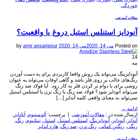
خوردگی
مقالات آموزشی
آنودایز استنلس استیل دروغ یا واقعیت؟
Posted on
می 14, 2020
می 14, 2020
amir ansaripour
by
14
مه
آنودایزینگ می‌تواند یک روش واقعا کاربردی برای به دست آوردن
رنگ‌های جالب بر روی فلز باشد و گاهی اوقات می‌تواند به عنوان
روشی برای با دوام تر کردن فلز به کار رود. ​ آیا فولاد ضد زنگ
می‌تواند آنودایز شود؟ فولاد ضد زنگ یا زنگ نزن یا استنلس استیل
نمی‌تواند به معنای واقعی کلمه آندایز […]
ادامه
→
ارسال شده در :
مقالات آموزشی
|
برچسب:
آلومینیوم
,
آنادایز
,
آندایز
,
آنودایز
,
آنودایزینگ
,
استنلس استیل
,
استیل
,
تیتانیوم
,
رنگ
,
رنگی
,
رنگین کمانی
,
زنگ نزن
,
ضد زنگ
,
هارد آندایز
مقالات آموزشی