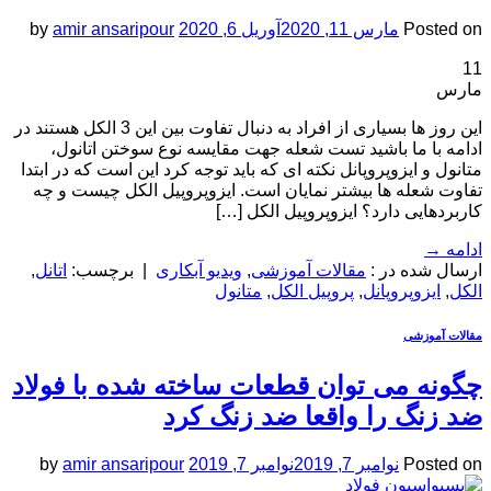
Posted on
مارس 11, 2020
آوریل 6, 2020
amir ansaripour
by
11
مارس
این روز ها بسیاری از افراد به دنبال تفاوت بین این 3 الکل هستند در
ادامه با ما باشید تست شعله جهت مقایسه نوع سوختن اتانول،
متانول و ایزوپروپانل نکته ای که باید توجه کرد این است که در ابتدا
تفاوت شعله ها بیشتر نمایان است. ایزوپروپیل الکل چیست و چه
کاربردهایی دارد؟ ایزوپروپیل الکل […]
ادامه
→
ارسال شده در :
مقالات آموزشی
,
ویدیو آبکاری
|
برچسب:
اتانل
,
الکل
,
ایزوپروپانل
,
پروپیل الکل
,
متانول
مقالات آموزشی
چگونه می توان قطعات ساخته شده با فولاد
ضد زنگ را واقعا ضد زنگ کرد
Posted on
نوامبر 7, 2019
نوامبر 7, 2019
amir ansaripour
by