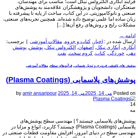
فرآیند آبکاری الکترولس نیکل است؛ مناسب برای مهندسان،
صنعتگران، دانشجویان و پژوهشگران علاقه‌مند به پوشش‌های
صنعتی و نانوکامپوزیتی. در این کتاب، مباحث از پایه تا پیشرفته با
زبان ساده اما علمی توضیح داده شده‌اند. همچنین تجربه‌های صنعتی،
مشکلات رایج و روش‌های رفع آن‌ها […]
ادامه
→
ارسال شده در :
اخبار
,
کتاب و جزوه
,
مقالات آموزشی
|
برچسب:
آبکاری
,
آبکاری نیکل
,
اصفهان
,
الکترولس نیکل
,
پوشش
,
پوشش
دهی
,
خوردگی
,
کتاب
,
کروم سخت
,
نفت
پوشش های پاششی فروبری و تبدیل شیمیایی
,
فرآیندهای سطح
,
مقالات آموزشی
پوشش‌های پلاسمایی (Plasma Coatings)
Posted on
می 14, 2025
می 14, 2025
amir ansaripour
by
14
مه
پوشش‌های پلاسمایی چیستند؟ | مهندسی سطح پوشش‌های
پلاسمایی (Plasma Coatings) چیستند؟ کاربرد، انواع و مزایا در
مهندسی سطح در دنیای امروز، افزایش مقاومت قطعات صنعتی در