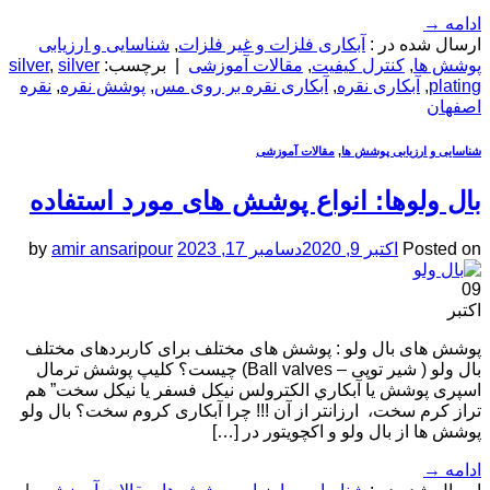
ادامه
→
ارسال شده در :
آبکاری فلزات و غیر فلزات
,
شناسایی و ارزیابی
پوشش ها
,
کنترل کیفیت
,
مقالات آموزشی
|
برچسب:
silver
,
silver
plating
,
آبکاری نقره
,
آبکاری نقره بر روی مس
,
پوشش نقره
,
نقره
اصفهان
شناسایی و ارزیابی پوشش ها
,
مقالات آموزشی
بال ولوها: انواع پوشش های مورد استفاده
Posted on
اکتبر 9, 2020
دسامبر 17, 2023
amir ansaripour
by
09
اکتبر
پوشش های بال ولو : پوشش های مختلف برای کاربردهای مختلف
بال ولو ( شیر توپی – Ball valves) چیست؟ کلیپ پوشش ترمال
اسپری پوشش يا آبكاري الکترولس نیکل فسفر يا نيكل سخت” هم
تراز کرم سخت، ارزانتر از آن !!! چرا آبکاری کروم سخت؟ بال ولو
پوشش ها از بال ولو و اکچویتور در […]
ادامه
→