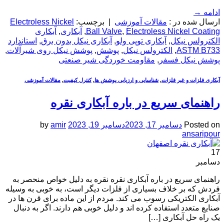
ادامه
→
ارسال شده در :
مقالات آموزشی
|
برچسب:
Electroless Nickel
Electroless Nickel Coating
,
Ball Valve
,
آبکاری
,
آبکاری
الکترولس نیکل
,
آبکاری توپی ولو
,
آبکاری نیکل بدون برق
,
استاندارد
ASTM B733
,
الکترولس نیکل
,
پوشش
,
پوشش نیکل روی شیرآلات
,
پوشش نیکل فسفر
,
مقاومت خوردگی شیر صنعتی
آبکاری فلزات و غیر فلزات
,
شناسایی و ارزیابی پوشش ها
,
کنترل کیفیت
,
مقالات آموزشی
راهنمای سریع در باره آبکاری نقره
Posted on
دسامبر 17, 2023
دسامبر 19, 2023
amir
by
ansaripour
17
دسامبر
راهنمای سریع در باره آبکاری نقره نقره به دلیل خواص منحصر به
‌فردش که بر خلاف بسیاری از فلزات دیگر است، به خوبی به وسیله
آبکاری الکتریکی رسوب می کند. مردم از این ماده برای قرن ها در
صنایع متعدد استفاده کرده اند و دلیل خوبی هم دارند. اگر به دنبال
یک راه حل آبکاری […]