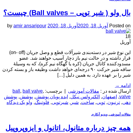
بال ولو ( شیر توپی – Ball valves) چیست؟
Posted on
آوریل 18, 2020
آوریل 18, 2020
amir ansaripour
by
18
آوریل
این نوع شیر در دسته‌بندی شیرآلات قطع و وصل جریان (on- off)
قرار داشته و در حالت نیم باز دچار آسیب خواهند شد. عضو
مسدودکننده کانال جریان (کره یا گهگاه نیم کره)، که به وسیلهٔ
ساقه شیر حرکت ۹۰ درجه‌ای خواهد داشت وظیفه باز و بسته کردن
شیر را بر عهده دارد. به همین دلیل […]
ادامه
→
ارسال شده در :
مقالات آموزشی
|
برچسب:
,
ball valve
,
ball
valve
,
اصفهان
,
الکترولس نیکل
,
ایده پویان پوشش
,
پوشش
,
پوشش
دهی
,
ترنیون
,
توپی
,
ساخت
,
شیر
,
شیرتوپی
,
فلوتینگ
,
ولو
یک دیدگاه
مقالات آموزشی
,
ویدیو آبکاری
همه چیز درباره متانول، اتانول و ایزوپروپیل