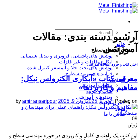
Skip
to
content
آرشیو دسته بندی:
مقالات
خانه
آموزشی
فرآیند های سطح
پوشش های پاششی، فروبری و تبدیل شیمیایی
آبکاری فلزات و غیر فلزات
اخبار
,
کتاب و جزوه
,
مقالات آموزشی
پوشش های تحت خلا و اتمسفر کنترل شده
فرآیند های بهبود سطوح
معرفی کتاب «آبکاری الکترولس نیکل:
آموزش
مقالات آموزشی
مفاهیم و کاربردها»
کتاب و جزوه
ویدئوهای آموزشی
Posted on
ژوئن 9, 2025
ژوئن 9, 2025
amir ansaripour
by
کنترل کیفیت
اخبار
تماس با ما
09
ژوئن
این کتاب یک راهنمای کامل و کاربردی در حوزه مهندسی سطح و