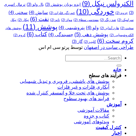
الکترولس نیکل
(9)
ایده پویان پوشش
(3)
بال ولو
(3)
ترمال اسپری
خوردگی
(10)
سایش
(4)
سختی
(4)
(3)
جزوه
(2)
خوردگی فلزات
(2)
نفت
(6)
سرامیک
(2)
ضد زنگ
(2)
مهندسی سطح
(2)
مواد
(2)
نانو
(2)
نیکل
(2)
نیکل
پوشش
(11)
ولو
(4)
پتروشیمی
(4)
سخت
(2)
هارد آندایز
(2)
پوشش­ های
کتاب
(6)
پوشش دهی
(5)
چسبندگی
(4)
الکتروشیمیایی
(2)
کروم
(2)
کروم سخت
(6)
گاز
(3)
کلیپ
(2)
طراحی سایت در اصفهان
توسط پرتو سی ام اس
خانه
فرآیند های سطح
پوشش های پاششی، فروبری و تبدیل شیمیایی
آبکاری فلزات و غیر فلزات
پوشش های تحت خلا و اتمسفر کنترل شده
فرآیند های بهبود سطوح
آموزش
مقالات آموزشی
کتاب و جزوه
ویدئوهای آموزشی
کنترل کیفیت
اخبار