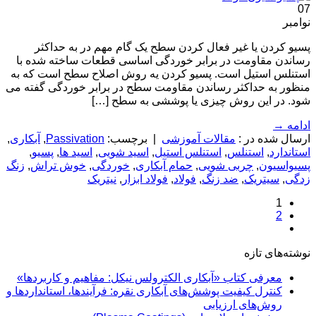
07
نوامبر
پسیو کردن یا غیر فعال کردن سطح یک گام مهم در به حداکثر
رساندن مقاومت در برابر خوردگی اساسی قطعات ساخته شده با
استنلس استیل است. پسیو کردن یه روش اصلاح سطح است که به
منظور به حداکثر رساندن مقاومت سطح در برابر خوردگی گفته می
شود. در این روش چیزی یا پوششی به سطح […]
ادامه
→
ارسال شده در :
مقالات آموزشی
|
برچسب:
Passivation
,
آبکاری
,
استاندارد
,
استنلس
,
استنلس استیل
,
اسید شویی
,
اسید ها
,
پسیو
,
پسیواسیون
,
چربی شویی
,
حمام آبکاری
,
خوردگی
,
خوش تراش
,
زنگ
زدگی
,
سیتریک
,
ضد زنگ
,
فولاد
,
فولاد ابزار
,
نیتریک
1
2
نوشته‌های تازه
معرفی کتاب «آبکاری الکترولس نیکل: مفاهیم و کاربردها»
کنترل کیفیت پوشش‌های آبکاری نقره: فرآیندها، استانداردها و
روش‌های ارزیابی