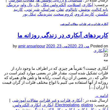
ارسال شده در :
شناسایی و ارزیابی پوشش ها
,
مقالات آموزشی
|
برچسب:
آبکاری
,
استلایت
,
الکترولس نیکل
,
بال
,
بال ولو
,
برنزینگ
,
پایه کبالت
,
پوشش
,
تانتالوم
,
تفلن
,
سرامیک
,
شیر توپی
,
کاربید
تنگستن
,
کاربید کروم
,
کروم سخت
,
نیتریدینگ
,
نیکل بور
آبکاری فلزات و غیر فلزات
,
مقالات آموزشی
کاربردهای آبکاری در زندگی روزانه ما
Posted on
می 23, 2020
می 23, 2020
amir ansaripour
by
23
مه
آبکاری چیست؟ تقریباً هر چیزی که در اطراف ما وجود دارد از
فلزات تشکیل شده است. مقدار فلز در بعضی موارد کمتر است در
حالی که ، در بعضی از آن زیاد است. رایانه ها و تلفن های همراه که
روزانه از آنها استفاده می کنیم با انواع مختلف فلزات از گران قیمت
تا ارزان […]
ادامه
→
ارسال شده در :
آبکاری فلزات و غیر فلزات
,
مقالات آموزشی
|
برچسب:
plating
,
Electroplating
,
آبکاری
,
آبکاری الکترولس
,
آبکاری نیکل
,
ابکاری
,
ابکاری نیکل
,
الکتروپلیتینگ
,
پوشش دهی
,