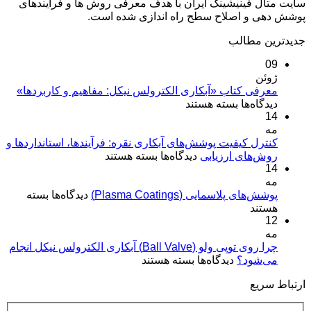
سایت متال فینیشینگ ایران با هدف معرفی روش ها و فرآیندهای
پوشش دهی و اصلاح سطح راه اندازی شده است.
جدیدترین مطالب
09
ژوئن
معرفی کتاب «آبکاری الکترولس نیکل: مفاهیم و کاربردها»
برای
دیدگاه‌ها
بسته هستند
14
معرفی
مه
کتاب
«آبکاری
کنترل کیفیت پوشش‌های آبکاری نقره: فرآیندها، استانداردها و
برای
روش‌های ارزیابی
الکترولس
دیدگاه‌ها
بسته هستند
14
کنترل
نیکل:
مه
کیفیت
مفاهیم
برای
پوشش‌های پلاسمایی (Plasma Coatings)
پوشش‌های
دیدگاه‌ها
بسته
و
پوشش‌های
هستند
آبکاری
کاربردها»
12
پلاسمایی
نقره:
(Plasma
مه
فرآیندها،
Coatings)
چرا روی توپی‌ ولو (Ball Valve) آبکاری الکترولس نیکل انجام
استانداردها
برای
می‌شود؟
دیدگاه‌ها
بسته هستند
و
چرا
روش‌های
ارتباط سریع
روی
ارزیابی
توپی‌