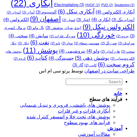
آبکاری
(22)
Electroplating
(3)
HVOF
(2)
PVD
(2)
Sputtering
(2)
آبکاری نیکل
(6)
آبکاری الکترولس
(4)
آلومینیوم
(3)
آندایز
(2)
آنودایز
(2)
اصفهان
(9)
ابکاری
(4)
الکترولس
(4)
آنودایزینگ
(3)
اخبار
(3)
استیل
(2)
الکترولس نیکل
(9)
ایده پویان پوشش
(3)
بال ولو
(3)
ترمال اسپری
خوردگی
(10)
سایش
(4)
سختی
(4)
(3)
جزوه
(2)
خوردگی فلزات
(2)
نفت
(6)
سرامیک
(2)
ضد زنگ
(2)
مهندسی سطح
(2)
مواد
(2)
نانو
(2)
نیکل
(2)
نیکل
پوشش
(11)
ولو
(4)
پتروشیمی
(4)
سخت
(2)
هارد آندایز
(2)
پوشش­ های
کتاب
(6)
پوشش دهی
(5)
چسبندگی
(4)
الکتروشیمیایی
(2)
کروم
(2)
کروم سخت
(6)
گاز
(3)
کلیپ
(2)
طراحی سایت در اصفهان
توسط پرتو سی ام اس
خانه
فرآیند های سطح
پوشش های پاششی، فروبری و تبدیل شیمیایی
آبکاری فلزات و غیر فلزات
پوشش های تحت خلا و اتمسفر کنترل شده
فرآیند های بهبود سطوح
آموزش
مقالات آموزشی