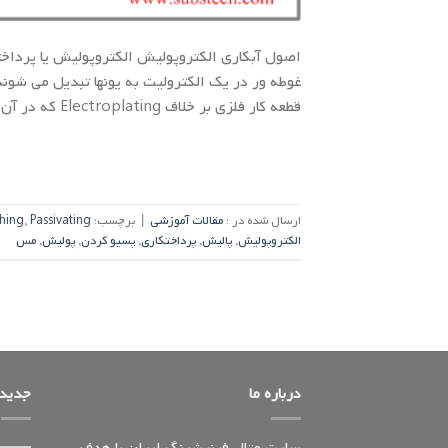
اصول آبکاری الکتروپولیش الکتروپولیش یا پرداخت
غوطه ور در یک الکترولیت به یونها تبدیل می شوند
قطعه کار فلزی بر خلاف Electroplating که در آن یون های فلزی که از […]
ارسال شده در :
مقالات آموزشی
|
برچسب:
Passivating
,
shing
الکتروپولیش
,
پالیش
,
پرداختکاری
,
پسیو کردن
,
پولیش
,
مس
درباره ما
جدیدت