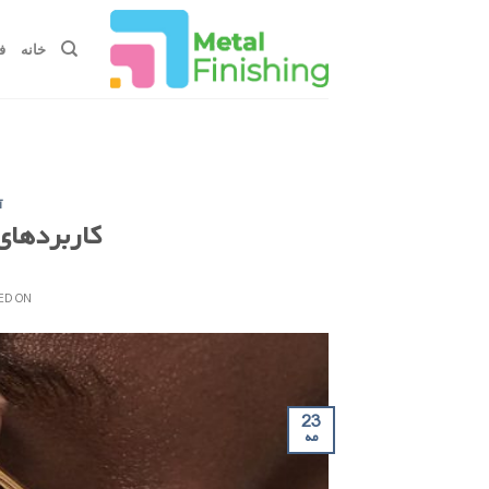
Ski
t
خانه
ف
conten
آ
کاربردهای 
ED ON
23
مه