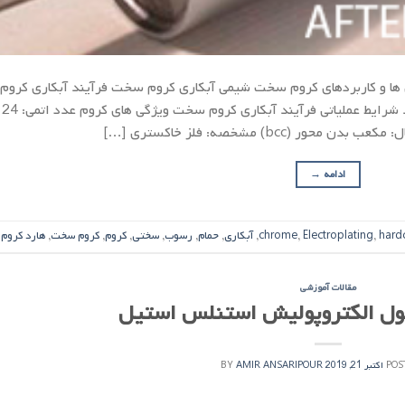
ها و کاربردهای کروم سخت شیمی آبکاری کروم سخت فرآیند آبکاری کروم
سخت معمولی آبکاری کروم سخت در حمام فلوراید شرایط عملیاتی فرآیند آبکاری کروم سخت ویژگی های کروم عدد اتمی: 24
ادامه
→
hard
,
Electroplating
,
chrome
,
آبکاری
,
حمام
,
رسوب
,
سختی
,
کروم
,
کروم سخت
,
هارد کروم
مقالات آموزشی
صول الکتروپولیش استنلس استیل
POS
اکتبر 21, 2019
AMIR ANSARIPOUR
BY