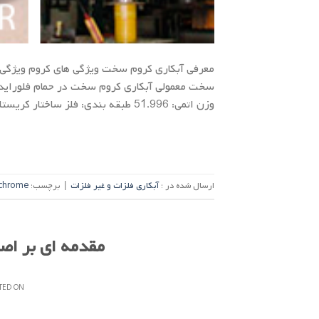
معرفی آبکاری کروم سخت ویژگی های کروم ویژگی 
وزن اتمی: 51.996 طبقه بندی: فلز ساختار کریستال: مکعب بدن محور (bcc) مشخصه: فلز خاکستری […]
ارسال شده در :
آبکاری فلزات و غیر فلزات
|
برچسب:
chrome
مقدمه ای بر ا
TED ON