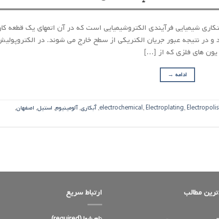
کاری شیمیایی فرآیندی الکتروشیمیایی است که در آن اتمهای یک قطعه کار
 و در نتیجه عبور جریان الکتریکی از سطح خارج می شوند. در الکتروپولیش
ادامه
→
Electropoli
,
Electroplating
,
electrochemical
,
آّبکاری
,
آلومینیوم
,
استیل
,
اصفهان
,
رین مطالب
ارتباط سریع
نام شما (required)