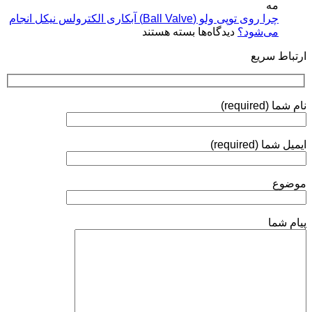
(Plasma
مه
فرآیندها،
Coatings)
چرا روی توپی‌ ولو (Ball Valve) آبکاری الکترولس نیکل انجام
استانداردها
برای
می‌شود؟
دیدگاه‌ها
بسته هستند
و
چرا
روش‌های
ارتباط سریع
روی
ارزیابی
توپی‌
ولو
(Ball
نام شما (required)
Valve)
آبکاری
الکترولس
ایمیل شما (required)
نیکل
انجام
می‌شود؟
موضوع
پیام شما