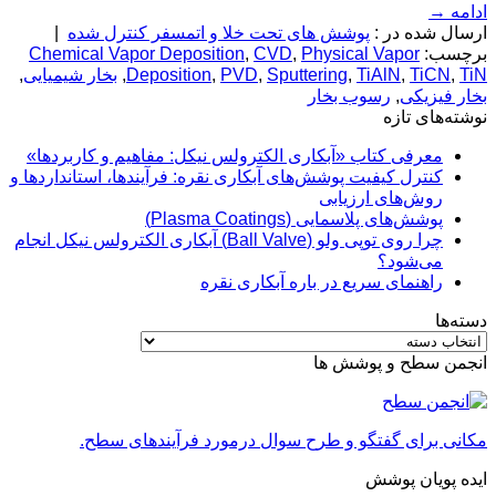
ادامه
→
ارسال شده در :
پوشش های تحت خلا و اتمسفر کنترل شده
|
برچسب:
Physical Vapor
,
CVD
,
Chemical Vapor Deposition
TiN
,
TiCN
,
TiAlN
,
Sputtering
,
PVD
,
Deposition
,
بخار شیمیایی
,
بخار فیزیکی
,
رسوب بخار
نوشته‌های تازه
معرفی کتاب «آبکاری الکترولس نیکل: مفاهیم و کاربردها»
کنترل کیفیت پوشش‌های آبکاری نقره: فرآیندها، استانداردها و
روش‌های ارزیابی
پوشش‌های پلاسمایی (Plasma Coatings)
چرا روی توپی‌ ولو (Ball Valve) آبکاری الکترولس نیکل انجام
می‌شود؟
راهنمای سریع در باره آبکاری نقره
دسته‌ها
دسته‌ها
انجمن سطح و پوشش ها
مکانی برای گفتگو و طرح سوال درمورد فرآیندهای سطح.
ایده پویان پوشش