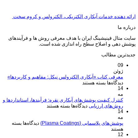
ارائه دهنده خدمات آبکاری الکتریکی، الکترولس و کروم سخت
درباره ما
سایت متال فینیشینگ ایران با هدف معرفی روش ها و فرآیندهای
پوشش دهی و اصلاح سطح راه اندازی شده است.
جدیدترین مطالب
09
ژوئن
معرفی کتاب «آبکاری الکترولس نیکل: مفاهیم و کاربردها»
برای
دیدگاه‌ها
بسته هستند
14
معرفی
مه
کتاب
«آبکاری
کنترل کیفیت پوشش‌های آبکاری نقره: فرآیندها، استانداردها و
برای
روش‌های ارزیابی
الکترولس
دیدگاه‌ها
بسته هستند
14
کنترل
نیکل:
مه
کیفیت
مفاهیم
برای
پوشش‌های پلاسمایی (Plasma Coatings)
پوشش‌های
دیدگاه‌ها
بسته
و
پوشش‌های
هستند
آبکاری
کاربردها»
12
پلاسمایی
نقره: