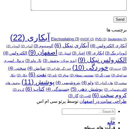
برچسب ها
آبکاری
(22)
Electroplating
(3)
HVOF
(2)
PVD
(2)
Sputtering
(2)
آبکاری نیکل
(6)
آبکاری الکترولس
(4)
آلومینیوم
(3)
آندایز
(2)
آنودایز
(2)
اصفهان
(9)
ابکاری
(4)
الکترولس
(4)
آنودایزینگ
(3)
اخبار
(3)
استیل
(2)
الکترولس نیکل
(9)
ایده پویان پوشش
(3)
بال ولو
(3)
ترمال اسپری
خوردگی
(10)
سایش
(4)
سختی
(4)
(3)
جزوه
(2)
خوردگی فلزات
(2)
نفت
(6)
سرامیک
(2)
ضد زنگ
(2)
مهندسی سطح
(2)
مواد
(2)
نانو
(2)
نیکل
(2)
نیکل
پوشش
(11)
ولو
(4)
پتروشیمی
(4)
سخت
(2)
هارد آندایز
(2)
پوشش­ های
کتاب
(6)
پوشش دهی
(5)
چسبندگی
(4)
الکتروشیمیایی
(2)
کروم
(2)
کروم سخت
(6)
گاز
(3)
کلیپ
(2)
طراحی سایت در اصفهان
توسط پرتو سی ام اس
خانه
فرآیند های سطح