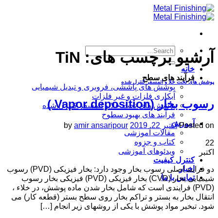
Skip
to
content
آرشیو برچسب های:
TiN
خانه
فرآیند های سطح
پوشش های تحت خلا و اتمسفر کنترل شده
پوشش های پاششی، فروبری و تبدیل شیمیایی
آبکاری فلزات و غیر فلزات
رسوب بخار (Vapor deposition )
پوشش های تحت خلا و اتمسفر کنترل شده
فرآیند های بهبود سطوح
آموزش
Posted on
اکتبر 22, 2019
amir ansaripour
by
مقالات آموزشی
کتاب و جزوه
22
ویدئوهای آموزشی
اکتبر
کنترل کیفیت
اخبار
دو فرایند اصلی رسوب بخار وجود دارد: بخار فیزیکی (PVD) رسوب
تماس با ما
شیمیایی بخار (CVD) بخار فیزیکی (PVD) فیزیکی بخار رسوب
(PVD) فرایندی است که شامل بخار شدن ماده پوشش، در خلاء ،
انتقال بخار به بستر و تراکم بخار روی سطح بستر (قطعه کار) می
شود. تبخیر مواد پوشش با یکی از روشهای زیر انجام […]