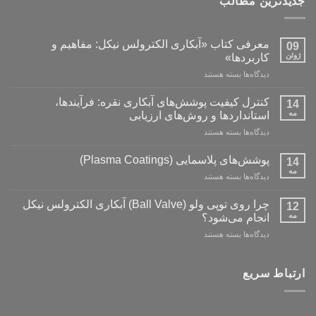
جدیدترین مطالب
معرفی کتاب «آبکاری الکترولس نیکل: مفاهیم و
09
ژوئن
کاربردها»
برای
دیدگاه‌ها
بسته هستند
معرفی
کتاب
کنترل کیفیت پوشش‌های آبکاری نقره: فرآیندها،
14
«آبکاری
مه
استانداردها و روش‌های ارزیابی
الکترولس
برای
دیدگاه‌ها
بسته هستند
نیکل:
کنترل
مفاهیم
کیفیت
و
پوشش‌های پلاسمایی (Plasma Coatings)
14
پوشش‌های
کاربردها»
مه
برای
دیدگاه‌ها
بسته هستند
آبکاری
پوشش‌های
نقره:
پلاسمایی
چرا روی توپی‌ ولو (Ball Valve) آبکاری الکترولس نیکل
فرآیندها،
12
(Plasma
مه
استانداردها
انجام می‌شود؟
Coatings)
و
برای
دیدگاه‌ها
بسته هستند
روش‌های
چرا
ارزیابی
روی
توپی‌
ارتباط سریع
ولو
(Ball
Valve)