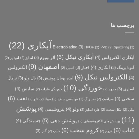
برچسب ها
آبکاری
(22)
Electroplating
(3)
HVOF
(2)
PVD
(2)
Sputtering
(2)
آبکاری نیکل
(6)
آبکاری الکترولس
(4)
آلومینیوم
(3)
آندایز
(2)
آنودایز
(2)
اصفهان
(9)
ابکاری
(4)
الکترولس
آنودایزینگ
(3)
اخبار
(3)
استیل
(2)
الکترولس نیکل
(9)
(4)
ایده پویان پوشش
(3)
بال ولو
(3)
ترمال
خوردگی
(10)
سایش
(4)
اسپری
(3)
جزوه
(2)
خوردگی فلزات
(2)
نفت
(6)
سختی
(4)
سرامیک
(2)
ضد زنگ
(2)
مهندسی سطح
(2)
مواد
(2)
نانو
(2)
پوشش
ولو
(4)
پتروشیمی
(4)
نیکل
(2)
نیکل سخت
(2)
هارد آندایز
(2)
(11)
پوشش دهی
(5)
چسبندگی
(4)
پوشش­ های الکتروشیمیایی
(2)
کتاب
(6)
کروم سخت
(6)
گاز
(3)
کروم
(2)
کلیپ
(2)