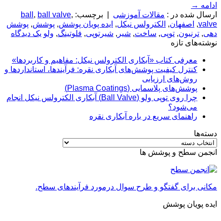
ادامه
→
ارسال شده در :
مقالات آموزشی
|
برچسب:
,
ball valve
,
ball
valve
,
اصفهان
,
الکترولس نیکل
,
ایده پویان پوشش
,
پوشش
,
پوشش
دهی
,
ترنیون
,
توپی
,
ساخت
,
شیر
,
شیرتوپی
,
فلوتینگ
,
ولو
یک دیدگاه
نوشته‌های تازه
معرفی کتاب «آبکاری الکترولس نیکل: مفاهیم و کاربردها»
کنترل کیفیت پوشش‌های آبکاری نقره: فرآیندها، استانداردها و
روش‌های ارزیابی
پوشش‌های پلاسمایی (Plasma Coatings)
چرا روی توپی‌ ولو (Ball Valve) آبکاری الکترولس نیکل انجام
می‌شود؟
راهنمای سریع در باره آبکاری نقره
دسته‌ها
دسته‌ها
انجمن سطح و پوشش ها
مکانی برای گفتگو و طرح سوال درمورد فرآیندهای سطح.
ایده پویان پوشش