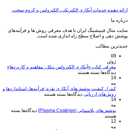
ارائه دهنده خدمات آبکاری الکتریکی، الکترولس و کروم سخت
درباره ما
سایت متال فینیشینگ ایران با هدف معرفی روش ها و فرآیندهای
پوشش دهی و اصلاح سطح راه اندازی شده است.
جدیدترین مطالب
09
ژوئن
معرفی کتاب «آبکاری الکترولس نیکل: مفاهیم و کاربردها»
برای
دیدگاه‌ها
بسته هستند
14
معرفی
مه
کتاب
«آبکاری
کنترل کیفیت پوشش‌های آبکاری نقره: فرآیندها، استانداردها و
برای
روش‌های ارزیابی
الکترولس
دیدگاه‌ها
بسته هستند
14
کنترل
نیکل:
مه
کیفیت
مفاهیم
برای
پوشش‌های پلاسمایی (Plasma Coatings)
پوشش‌های
دیدگاه‌ها
بسته
و
پوشش‌های
هستند
آبکاری
کاربردها»
12
پلاسمایی
نقره:
(Plasma
مه
فرآیندها،