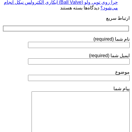
Coatings)
چرا روی توپی‌ ولو (Ball Valve) آبکاری الکترولس نیکل انجام
استانداردها
برای
می‌شود؟
دیدگاه‌ها
بسته هستند
و
چرا
روش‌های
ارتباط سریع
روی
ارزیابی
توپی‌
ولو
(Ball
نام شما (required)
Valve)
آبکاری
الکترولس
ایمیل شما (required)
نیکل
انجام
می‌شود؟
موضوع
پیام شما