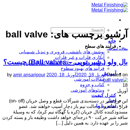
Skip
to
content
آرشیو برچسب های:
ball valve
خانه
فرآیند های سطح
مقالات آموزشی
پوشش های پاششی، فروبری و تبدیل شیمیایی
آبکاری فلزات و غیر فلزات
بال ولو ( شیر توپی – Ball valves) چیست؟
پوشش های تحت خلا و اتمسفر کنترل شده
فرآیند های بهبود سطوح
آموزش
Posted on
آوریل 18, 2020
آوریل 18, 2020
amir ansaripour
by
مقالات آموزشی
کتاب و جزوه
18
ویدئوهای آموزشی
آوریل
کنترل کیفیت
اخبار
این نوع شیر در دسته‌بندی شیرآلات قطع و وصل جریان (on- off)
تماس با ما
قرار داشته و در حالت نیم باز دچار آسیب خواهند شد. عضو
مسدودکننده کانال جریان (کره یا گهگاه نیم کره)، که به وسیلهٔ
ساقه شیر حرکت ۹۰ درجه‌ای خواهد داشت وظیفه باز و بسته کردن
شیر را بر عهده دارد. به همین دلیل […]