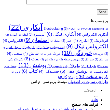
برچسب ها
آبکاری
(22)
Electroplating
(3)
HVOF
(2)
PVD
(2)
Sputtering
(2)
آبکاری نیکل
(6)
آبکاری الکترولس
(4)
آلومینیوم
(3)
آندایز
(2)
آنودایز
(2)
اصفهان
(9)
ابکاری
(4)
الکترولس
(4)
آنودایزینگ
(3)
اخبار
(3)
استیل
(2)
الکترولس نیکل
(9)
ایده پویان پوشش
(3)
بال ولو
(3)
ترمال اسپری
خوردگی
(10)
سایش
(4)
سختی
(4)
(3)
جزوه
(2)
خوردگی فلزات
(2)
نفت
(6)
سرامیک
(2)
ضد زنگ
(2)
مهندسی سطح
(2)
مواد
(2)
نانو
(2)
نیکل
(2)
نیکل
پوشش
(11)
ولو
(4)
پتروشیمی
(4)
سخت
(2)
هارد آندایز
(2)
پوشش­ های
کتاب
(6)
پوشش دهی
(5)
چسبندگی
(4)
الکتروشیمیایی
(2)
کروم
(2)
کروم سخت
(6)
گاز
(3)
کلیپ
(2)
طراحی سایت در اصفهان
توسط پرتو سی ام اس
خانه
فرآیند های سطح
پوشش های پاششی، فروبری و تبدیل شیمیایی