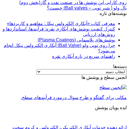
روی کارایی این پوشش ها در صنعت نفت و گاز(بخش دوم)
بال ولو ( شیر توپی – Ball valves) چیست؟
نوشته‌های تازه
معرفی کتاب «آبکاری الکترولس نیکل: مفاهیم و کاربردها»
کنترل کیفیت پوشش‌های آبکاری نقره: فرآیندها، استانداردها و
روش‌های ارزیابی
پوشش‌های پلاسمایی (Plasma Coatings)
چرا روی توپی‌ ولو (Ball Valve) آبکاری الکترولس نیکل انجام
می‌شود؟
راهنمای سریع در باره آبکاری نقره
دسته‌ها
دسته‌ها
انجمن سطح و پوشش ها
مکانی برای گفتگو و طرح سوال درمورد فرآیندهای سطح.
ایده پویان پوشش
ارائه دهنده خدمات آبکاری الکتریکی، الکترولس و کروم سخت