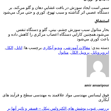
سمي است ايجاد سوزش در بافت غشايي دهان و گلو مي‌كند. بر
دستگاه عصبي اثر گذاشته و سبب تهوع، كوري و حتي مرگ مي‌شود
استنشاق
بخار متانول سبب سوزش چشم، بيني، گلو و دستگاه تنفس
مي‌شود.همچنين كارايي دستگاه اعصاب مركزي را كاهش داده و
باعث كوري مي‌شود
دسته بندی:
مقالات آموزشی
,
ویدیو آبکاری
برچسب ها:
اتانل
,
الکل
,
ایزوپروپانل
,
پروپیل الکل
,
متانول
amir ansaripour
فوق لیسانس مهندسی مواد علاقمند به مهندسی سطح و فرآیند های
آبکاری
بررسی عیوب پوشش های الکترولس نیکل – فسفر و تاثیر آنها بر