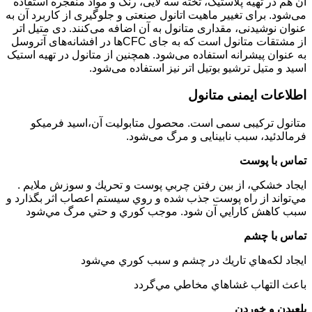
آن هم در تهیه پلاستیک، تخته سه لایی، رنگ و مواد منفجره استفاده
می‌شود. برای تغییر ماهیت اتانول صنعتی و جلوگیری از کاربرد آن به
عنوان نوشیدنی، مقداری متانول به آن اضافه می‌کنند. دی متیل اتر
از مشتقات متانول است که به جای CFCها در افشانه‌های آتروسل
به عنوان پیشرانه استفاده می‌شود. همچنین از متانول در تهیه استیک
اسید و متیل ترشیو بوتیل اتر نیز استفاده می‌شود.
اطلاعات ایمنی متانول
متانول ترکیبی سمی است. محصول متابولیت آن،اسید فرمیکو
فرمالدئید، سبب نابینایی و مرگ می‌شود.
تماس با پوست
ايجاد خشكي، از بين رفتن چربي پوست و تحريك و سوزش ملايم .
مي‌تواند از راه پوست جذب شده و روي سيستم اعصاب اثر بگذارد و
سبب كاهش كارايي آن شود. موجب كوري و حتي مرگ مي‌شود
تماس با چشم
ايجاد لكه‌هاي تاريك در چشم و سبب كوري مي‌شود
باعث التهاب غشاهاي مخاطي مي‌گردد
بلعيدن و خوردن