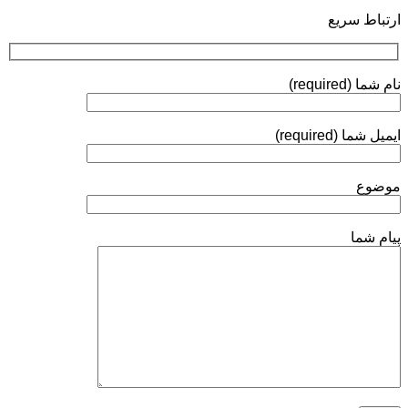
چرا
روش‌های
ارتباط سریع
روی
ارزیابی
توپی‌
ولو
(Ball
نام شما (required)
Valve)
آبکاری
الکترولس
ایمیل شما (required)
نیکل
انجام
می‌شود؟
موضوع
پیام شما