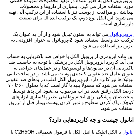
ایزوپروپیل الکل به طور عمده در تولید محصولات شوینده خانگی
مورد استفاده قرار می گیرد. بسیاری از داروها و محصولات
بهداشتی و مراقبت از پوست نیز با استفاده از این ترکیب آلی تهیه
می شوند. این الکل نوع دوم، یک ترکیب ایده آل برای صنعت
داروسازی است.
ایزوپروپانول
می تواند به استون تبدیل شود و از آن به عنوان یک
ترکیب حد واسط استفاده شود. 2-پروپانول به عنوان افزودنی به
بنزین نیز استفاده می شود.
این ماده ایزومری از پروپیل الکل با خواص ضد باکتریایی به حساب
می آید. کاربرد ایزوپروپیل الکل در پزشکی با توجه به خاصیت ضد
باکتریایی آن در صابون‌ها و لوسیون‌ها و در عمل‌های جراحی به
عنوان عامل ضد عفونی کننده‌ی پوست می‌باشد. و در ساخت آنتی
بیوتیک‌ها نیز کابرد دارد. ایزوپروپیل الکل اغلب در پدهای ضد عفونی
استفاده می‌شود که معمولاً پنبه یا گاز است که با محلول ۶۰ تا ۷۰
درصد الکل رقیق شده در آب مرطوب می‌شود. این پدها توسط
متخصصان پزشکی برای انجام وظایفی نظیر پاکسازی ابزارهای
کوچک، پاک کردن سطوح و تمیز کردن پوست بیمار قبل از تزریق
استفاده می‌شود.
اتانول چیست و چه کاربردهایی دارد؟
اتانول
یا الکل اتیلیک یا اتیل الکل با فرمول شیمیائی C2H5OH با