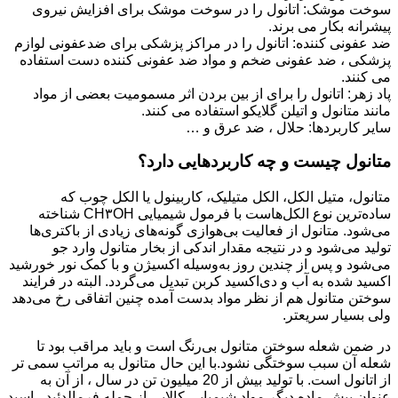
سوخت موشک: اتانول را در سوخت موشک برای افزایش نیروی
پیشرانه بکار می برند.
ضد عفونی کننده: اتانول را در مراکز پزشکی برای ضدعفونی لوازم
پزشکی ، ضد عفونی ضخم و مواد ضد عفونی کننده دست استفاده
می کنند.
پاد زهر: اتانول را برای از بین بردن اثر مسمومیت بعضی از مواد
مانند متانول و اتیلن گلایکو استفاده می کنند.
سایر کاربردها: حلال ، ضد عرق و …
متانول چیست و چه کاربردهایی دارد؟
متانول، متیل الکل، الکل متیلیک، کاربینول یا الکل چوب که
ساده‌ترین نوع الکل‌هاست با فرمول شیمیایی CH۳OH شناخته
می‌شود. متانول از فعالیت بی‌هوازی گونه‌های زیادی از باکتری‌ها
تولید می‌شود و در نتیجه مقدار اندکی از بخار متانول وارد جو
می‌شود و پس از چندین روز به‌وسیله اکسیژن و با کمک نور خورشید
اکسید شده به آب و دی‌اکسید کربن تبدیل می‌گردد. البته در فرایند
سوختن متانول هم از نظر مواد بدست آمده چنین اتفاقی رخ می‌دهد
ولی بسیار سریعتر.
در ضمن شعله سوختن متانول بی‌رنگ است و باید مراقب بود تا
شعله آن سبب سوختگی نشود.با این حال متانول به مراتب سمی تر
از اتانول است. با تولید بیش از 20 میلیون تن در سال ، از آن به
عنوان پیش ماده دیگر مواد شیمیایی کالایی از جمله فرمالدئید ، اسید