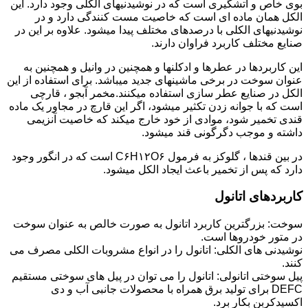
بوی خاص و آتشگیری است که در نوشیدنیهای الکلی وجود دارد. این
الکل همان ماده ای است که خاصیت مست کنندگی دارد و در
نوشیدنیهای الکلی با درصدهای مختلف پیدا میشود. علاوه بر این در
صنایع مختلف کاربرد فراوان دارند.
این کاربردها در عطرها و ادکلنها و همچنین در وانیل و همچنین به
عنوان سوخت در برخی ماشینهای جدید میباشد. برای استفاده از این
الکل در صنایع عطر سازی استفاده میکنند.مخمر آبجو ، قارچی
است که با جوانه زدن تکثیر میشود، اگر این قارچ در مجاور یک ماده
قندی تخمیر شود، موادی از خود خارج میکند که خاصیت آنزیمی
داشته و موجب دگرگونی قند میشود.
در بین قندها ، گلوکز به فرمول C۶H۱۲O۶ است که در انگور وجود
دارد که پس از تخمیر باعث ایجاد الکل میشود.
کاربردهای اتانول
سوخت: بزرگترین کاربرد اتانول به صورت خالص به عنوان سوخت
در متور خودروها است.
نوشیدنی های الکلی: اتانول را در انواع مشروبات الکلی مصرف می
کنند.
پیل سوختی اتانولی: اتانول را می توان در پیل های سوختی مستقیم
DEFC برای تولید برق همراه با محصولات جانبی آب و دی
اکسیدکربن بکار برد.