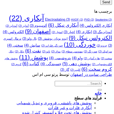
برچسب ها
آبکاری
(22)
Electroplating
(3)
HVOF
(2)
PVD
(2)
Sputtering
(2)
آبکاری نیکل
(6)
آبکاری الکترولس
(4)
آلومینیوم
(3)
آندایز
(2)
آنودایز
(2)
اصفهان
(9)
ابکاری
(4)
الکترولس
(4)
آنودایزینگ
(3)
اخبار
(3)
استیل
(2)
الکترولس نیکل
(9)
ایده پویان پوشش
(3)
بال ولو
(3)
ترمال اسپری
خوردگی
(10)
سایش
(4)
سختی
(4)
(3)
جزوه
(2)
خوردگی فلزات
(2)
نفت
(6)
سرامیک
(2)
ضد زنگ
(2)
مهندسی سطح
(2)
مواد
(2)
نانو
(2)
نیکل
(2)
نیکل
پوشش
(11)
ولو
(4)
پتروشیمی
(4)
سخت
(2)
هارد آندایز
(2)
پوشش­ های
کتاب
(6)
پوشش دهی
(5)
چسبندگی
(4)
الکتروشیمیایی
(2)
کروم
(2)
کروم سخت
(6)
گاز
(3)
کلیپ
(2)
طراحی سایت در اصفهان
توسط پرتو سی ام اس
خانه
فرآیند های سطح
پوشش های پاششی، فروبری و تبدیل شیمیایی
آبکاری فلزات و غیر فلزات
پوشش های تحت خلا و اتمسفر کنترل شده