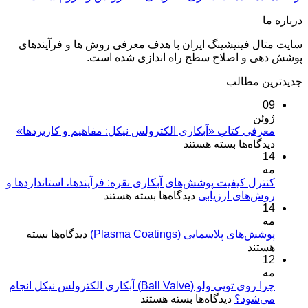
درباره ما
سایت متال فینیشینگ ایران با هدف معرفی روش ها و فرآیندهای
پوشش دهی و اصلاح سطح راه اندازی شده است.
جدیدترین مطالب
09
ژوئن
معرفی کتاب «آبکاری الکترولس نیکل: مفاهیم و کاربردها»
برای
دیدگاه‌ها
بسته هستند
14
معرفی
مه
کتاب
«آبکاری
کنترل کیفیت پوشش‌های آبکاری نقره: فرآیندها، استانداردها و
برای
روش‌های ارزیابی
الکترولس
دیدگاه‌ها
بسته هستند
14
کنترل
نیکل:
مه
کیفیت
مفاهیم
برای
پوشش‌های پلاسمایی (Plasma Coatings)
پوشش‌های
دیدگاه‌ها
بسته
و
پوشش‌های
هستند
آبکاری
کاربردها»
12
پلاسمایی
نقره:
(Plasma
مه
فرآیندها،
Coatings)
چرا روی توپی‌ ولو (Ball Valve) آبکاری الکترولس نیکل انجام
استانداردها
برای
می‌شود؟
دیدگاه‌ها
بسته هستند
و