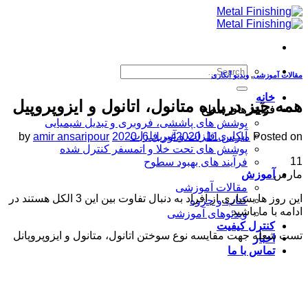
Skip
to
content
مقالات آموزشی
,
ویدیو آبکاری
خانه
همه چیز درباره متانول، اتانول و ایزوپروپیل
فرآیند های سطح
پوشش های پاششی، فروبری و تبدیل شیمیایی
آبکاری فلزات و غیر فلزات
Posted on
مارس 11, 2020
آوریل 6, 2020
amir ansaripour
by
پوشش های تحت خلا و اتمسفر کنترل شده
11
فرآیند های بهبود سطوح
مارس
آموزش
مقالات آموزشی
این روز ها بسیاری از افراد به دنبال تفاوت بین این 3 الکل هستند در
کتاب و جزوه
ادامه با ما باشید
ویدئوهای آموزشی
کنترل کیفیت
تست شعله جهت مقایسه نوع سوختن اتانول، متانول و ایزوپروپانل
اخبار
تماس با ما