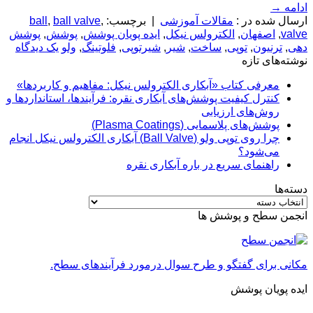
ادامه
→
ارسال شده در :
مقالات آموزشی
|
برچسب:
,
ball valve
,
ball
valve
,
اصفهان
,
الکترولس نیکل
,
ایده پویان پوشش
,
پوشش
,
پوشش
دهی
,
ترنیون
,
توپی
,
ساخت
,
شیر
,
شیرتوپی
,
فلوتینگ
,
ولو
یک دیدگاه
نوشته‌های تازه
معرفی کتاب «آبکاری الکترولس نیکل: مفاهیم و کاربردها»
کنترل کیفیت پوشش‌های آبکاری نقره: فرآیندها، استانداردها و
روش‌های ارزیابی
پوشش‌های پلاسمایی (Plasma Coatings)
چرا روی توپی‌ ولو (Ball Valve) آبکاری الکترولس نیکل انجام
می‌شود؟
راهنمای سریع در باره آبکاری نقره
دسته‌ها
دسته‌ها
انجمن سطح و پوشش ها
مکانی برای گفتگو و طرح سوال درمورد فرآیندهای سطح.
ایده پویان پوشش