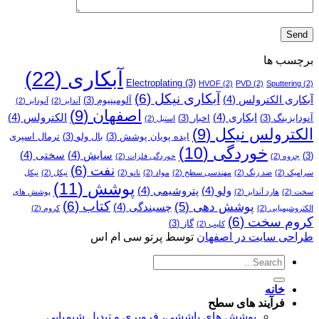
برچسب ها
آبکاری
(22)
Electroplating
(3)
HVOF
(2)
PVD
(2)
Sputtering
(2)
آبکاری نیکل
(6)
آبکاری الکترولس
(4)
آلومینیوم
(3)
آندایز
(2)
آنودایز
(2)
اصفهان
(9)
ابکاری
(4)
الکترولس
(4)
آنودایزینگ
(3)
اخبار
(3)
استیل
(2)
الکترولس نیکل
(9)
ایده پویان پوشش
(3)
بال ولو
(3)
ترمال اسپری
خوردگی
(10)
سایش
(4)
سختی
(4)
(3)
جزوه
(2)
خوردگی فلزات
(2)
نفت
(6)
سرامیک
(2)
ضد زنگ
(2)
مهندسی سطح
(2)
مواد
(2)
نانو
(2)
نیکل
(2)
نیکل
پوشش
(11)
ولو
(4)
پتروشیمی
(4)
سخت
(2)
هارد آندایز
(2)
پوشش­ های
کتاب
(6)
پوشش دهی
(5)
چسبندگی
(4)
الکتروشیمیایی
(2)
کروم
(2)
کروم سخت
(6)
گاز
(3)
کلیپ
(2)
طراحی سایت در اصفهان
توسط پرتو سی ام اس
خانه
فرآیند های سطح
پوشش های پاششی، فروبری و تبدیل شیمیایی