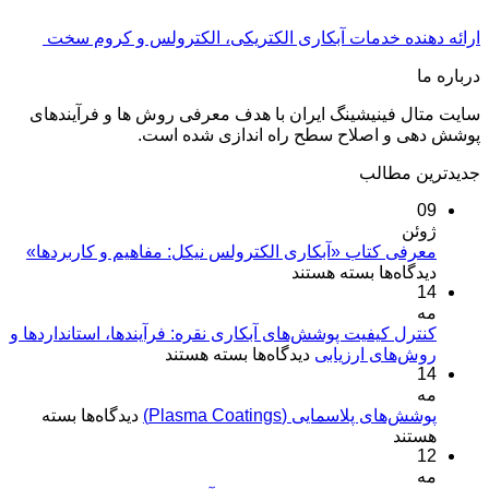
ارائه دهنده خدمات آبکاری الکتریکی، الکترولس و کروم سخت
درباره ما
سایت متال فینیشینگ ایران با هدف معرفی روش ها و فرآیندهای
پوشش دهی و اصلاح سطح راه اندازی شده است.
جدیدترین مطالب
09
ژوئن
معرفی کتاب «آبکاری الکترولس نیکل: مفاهیم و کاربردها»
برای
دیدگاه‌ها
بسته هستند
14
معرفی
مه
کتاب
«آبکاری
کنترل کیفیت پوشش‌های آبکاری نقره: فرآیندها، استانداردها و
برای
روش‌های ارزیابی
الکترولس
دیدگاه‌ها
بسته هستند
14
کنترل
نیکل:
مه
کیفیت
مفاهیم
برای
پوشش‌های پلاسمایی (Plasma Coatings)
پوشش‌های
دیدگاه‌ها
بسته
و
پوشش‌های
هستند
آبکاری
کاربردها»
12
پلاسمایی
نقره:
(Plasma
مه
فرآیندها،