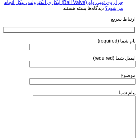
Coatings)
چرا روی توپی‌ ولو (Ball Valve) آبکاری الکترولس نیکل انجام
استانداردها
برای
می‌شود؟
دیدگاه‌ها
بسته هستند
و
چرا
روش‌های
ارتباط سریع
روی
ارزیابی
توپی‌
ولو
(Ball
نام شما (required)
Valve)
آبکاری
الکترولس
ایمیل شما (required)
نیکل
انجام
می‌شود؟
موضوع
پیام شما