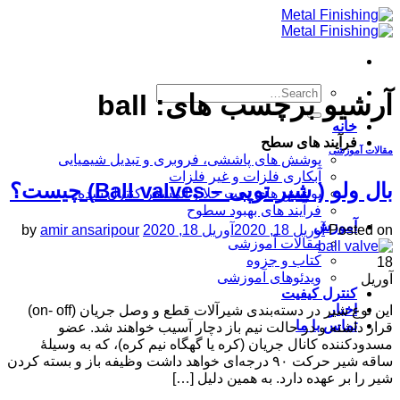
Skip
to
content
آرشیو برچسب های:
ball
خانه
فرآیند های سطح
مقالات آموزشی
پوشش های پاششی، فروبری و تبدیل شیمیایی
آبکاری فلزات و غیر فلزات
بال ولو ( شیر توپی – Ball valves) چیست؟
پوشش های تحت خلا و اتمسفر کنترل شده
فرآیند های بهبود سطوح
آموزش
Posted on
آوریل 18, 2020
آوریل 18, 2020
amir ansaripour
by
مقالات آموزشی
کتاب و جزوه
18
ویدئوهای آموزشی
آوریل
کنترل کیفیت
اخبار
این نوع شیر در دسته‌بندی شیرآلات قطع و وصل جریان (on- off)
تماس با ما
قرار داشته و در حالت نیم باز دچار آسیب خواهند شد. عضو
مسدودکننده کانال جریان (کره یا گهگاه نیم کره)، که به وسیلهٔ
ساقه شیر حرکت ۹۰ درجه‌ای خواهد داشت وظیفه باز و بسته کردن
شیر را بر عهده دارد. به همین دلیل […]