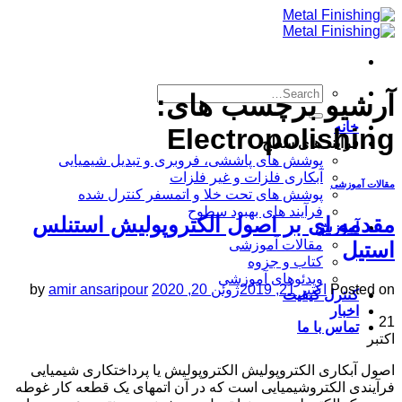
Skip
to
content
آرشیو برچسب های:
خانه
Electropolishing
فرآیند های سطح
پوشش های پاششی، فروبری و تبدیل شیمیایی
آبکاری فلزات و غیر فلزات
مقالات آموزشی
پوشش های تحت خلا و اتمسفر کنترل شده
فرآیند های بهبود سطوح
مقدمه ای بر اصول الکتروپولیش استنلس
آموزش
مقالات آموزشی
استیل
کتاب و جزوه
ویدئوهای آموزشی
Posted on
اکتبر 21, 2019
ژوئن 20, 2020
amir ansaripour
by
کنترل کیفیت
اخبار
21
تماس با ما
اکتبر
اصول آبکاری الکتروپولیش الکتروپولیش یا پرداختکاری شیمیایی
فرآیندی الکتروشیمیایی است که در آن اتمهای یک قطعه کار غوطه