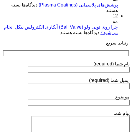
برای
پوشش‌های پلاسمایی (Plasma Coatings)
پوشش‌های
دیدگاه‌ها
بسته
و
پوشش‌های
هستند
آبکاری
کاربردها»
12
پلاسمایی
نقره:
(Plasma
مه
فرآیندها،
Coatings)
چرا روی توپی‌ ولو (Ball Valve) آبکاری الکترولس نیکل انجام
استانداردها
برای
می‌شود؟
دیدگاه‌ها
بسته هستند
و
چرا
روش‌های
ارتباط سریع
روی
ارزیابی
توپی‌
ولو
(Ball
نام شما (required)
Valve)
آبکاری
الکترولس
ایمیل شما (required)
نیکل
انجام
می‌شود؟
موضوع
پیام شما