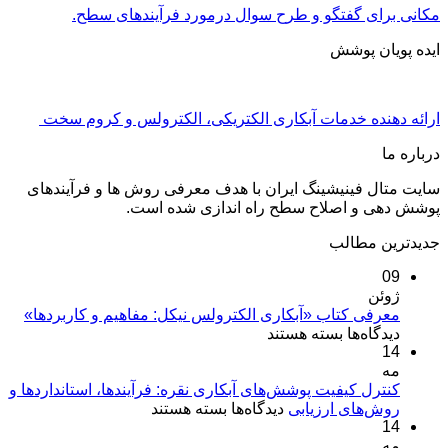
مکانی برای گفتگو و طرح سوال درمورد فرآیندهای سطح.
ایده پویان پوشش
ارائه دهنده خدمات آبکاری الکتریکی، الکترولس و کروم سخت
درباره ما
سایت متال فینیشینگ ایران با هدف معرفی روش ها و فرآیندهای
پوشش دهی و اصلاح سطح راه اندازی شده است.
جدیدترین مطالب
09
ژوئن
معرفی کتاب «آبکاری الکترولس نیکل: مفاهیم و کاربردها»
برای
دیدگاه‌ها
بسته هستند
14
معرفی
مه
کتاب
«آبکاری
کنترل کیفیت پوشش‌های آبکاری نقره: فرآیندها، استانداردها و
برای
روش‌های ارزیابی
الکترولس
دیدگاه‌ها
بسته هستند
14
کنترل
نیکل:
مه
کیفیت
مفاهیم