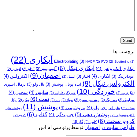
برچسب ها
آبکاری
(22)
Electroplating
(3)
HVOF
(2)
PVD
(2)
Sputtering
(2)
آبکاری نیکل
(6)
آبکاری الکترولس
(4)
آلومینیوم
(3)
آندایز
(2)
آنودایز
(2)
اصفهان
(9)
ابکاری
(4)
الکترولس
(4)
آنودایزینگ
(3)
اخبار
(3)
استیل
(2)
الکترولس نیکل
(9)
ایده پویان پوشش
(3)
بال ولو
(3)
ترمال اسپری
خوردگی
(10)
سایش
(4)
سختی
(4)
(3)
جزوه
(2)
خوردگی فلزات
(2)
نفت
(6)
سرامیک
(2)
ضد زنگ
(2)
مهندسی سطح
(2)
مواد
(2)
نانو
(2)
نیکل
(2)
نیکل
پوشش
(11)
ولو
(4)
پتروشیمی
(4)
سخت
(2)
هارد آندایز
(2)
پوشش­ های
کتاب
(6)
پوشش دهی
(5)
چسبندگی
(4)
الکتروشیمیایی
(2)
کروم
(2)
کروم سخت
(6)
گاز
(3)
کلیپ
(2)
طراحی سایت در اصفهان
توسط پرتو سی ام اس