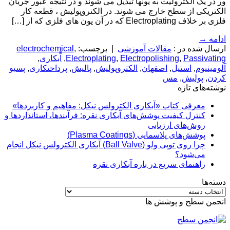
ور در یک الکترولیت به یونها تبدیل می شوند و در نتیجه عبور جریان
الکتریکی از سطح خارج می شوند. در الکتروپولیش ، قطعه کار
فلزی بر خلاف Electroplating که در آن یون های فلزی که از […]
ادامه
→
ارسال شده در :
مقالات آموزشی
|
برچسب:
,
electrochemical
Passivating
,
Electropolishing
,
Electroplating
,
آّبکاری
,
آلومینیوم
,
استیل
,
اصفهان
,
الکتروپولیش
,
پالیش
,
پرداختکاری
,
پسیو
کردن
,
پولیش
,
مس
نوشته‌های تازه
معرفی کتاب «آبکاری الکترولس نیکل: مفاهیم و کاربردها»
کنترل کیفیت پوشش‌های آبکاری نقره: فرآیندها، استانداردها و
روش‌های ارزیابی
پوشش‌های پلاسمایی (Plasma Coatings)
چرا روی توپی‌ ولو (Ball Valve) آبکاری الکترولس نیکل انجام
می‌شود؟
راهنمای سریع در باره آبکاری نقره
دسته‌ها
دسته‌ها
انجمن سطح و پوشش ها