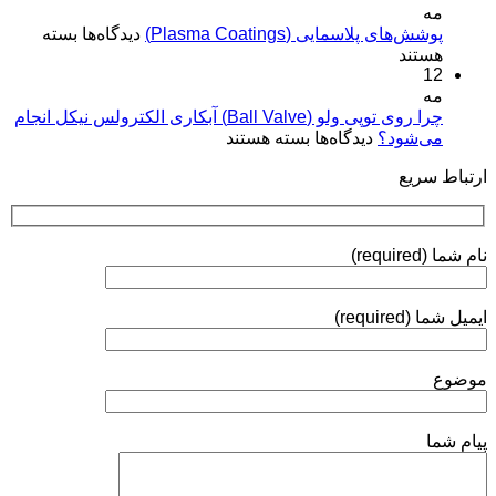
مه
کیفیت
مفاهیم
برای
پوشش‌های پلاسمایی (Plasma Coatings)
پوشش‌های
دیدگاه‌ها
بسته
و
پوشش‌های
هستند
آبکاری
کاربردها»
12
پلاسمایی
نقره:
(Plasma
مه
فرآیندها،
Coatings)
چرا روی توپی‌ ولو (Ball Valve) آبکاری الکترولس نیکل انجام
استانداردها
برای
می‌شود؟
دیدگاه‌ها
بسته هستند
و
چرا
روش‌های
ارتباط سریع
روی
ارزیابی
توپی‌
ولو
(Ball
نام شما (required)
Valve)
آبکاری
الکترولس
ایمیل شما (required)
نیکل
انجام
می‌شود؟
موضوع
پیام شما