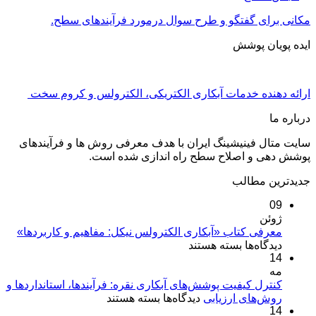
مکانی برای گفتگو و طرح سوال درمورد فرآیندهای سطح.
ایده پویان پوشش
ارائه دهنده خدمات آبکاری الکتریکی، الکترولس و کروم سخت
درباره ما
سایت متال فینیشینگ ایران با هدف معرفی روش ها و فرآیندهای
پوشش دهی و اصلاح سطح راه اندازی شده است.
جدیدترین مطالب
09
ژوئن
معرفی کتاب «آبکاری الکترولس نیکل: مفاهیم و کاربردها»
برای
دیدگاه‌ها
بسته هستند
14
معرفی
مه
کتاب
«آبکاری
کنترل کیفیت پوشش‌های آبکاری نقره: فرآیندها، استانداردها و
برای
روش‌های ارزیابی
الکترولس
دیدگاه‌ها
بسته هستند
14
کنترل
نیکل: