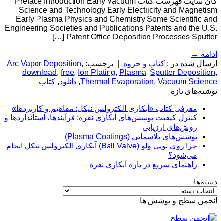
گان سایت فهرست کتاب Preface Introduction Early Vacuum
Science and Technology Early Electricity and Magnetism
Early Plasma Physics and Chemistry Some Scientific and
Engineering Societies and Publications Patents and the U.S.
Patent Office Deposition Processes Sputter […]
ادامه
→
ارسال شده در :
کتاب و جزوه
|
برچسب:
,
Arc Vapor Deposition
download
,
free
,
Ion Plating
,
Plasma
,
Sputter Deposition
,
Vacuum Science
,
Thermal Evaporation
,
دانلود
,
کتاب
نوشته‌های تازه
معرفی کتاب «آبکاری الکترولس نیکل: مفاهیم و کاربردها»
کنترل کیفیت پوشش‌های آبکاری نقره: فرآیندها، استانداردها و
روش‌های ارزیابی
پوشش‌های پلاسمایی (Plasma Coatings)
چرا روی توپی‌ ولو (Ball Valve) آبکاری الکترولس نیکل انجام
می‌شود؟
راهنمای سریع در باره آبکاری نقره
دسته‌ها
دسته‌ها
انجمن سطح و پوشش ها