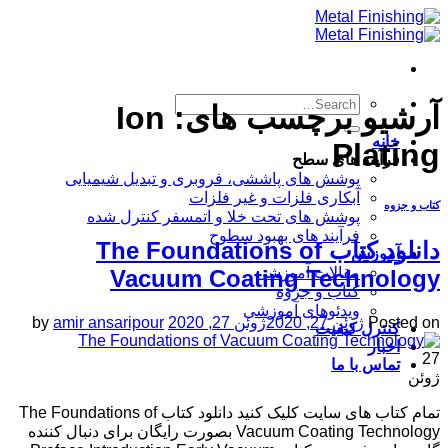
Skip
to
content
آرشیو برچسب های:
Ion
خانه
Plating
فرآیند های سطح
پوشش های پاششی، فروبری و تبدیل شیمیایی
آبکاری فلزات و غیر فلزات
کتاب و جزوه
پوشش های تحت خلا و اتمسفر کنترل شده
فرآیند های بهبود سطوح
دانلود کتاب The Foundations of
آموزش
مقالات آموزشی
Vacuum Coating Technology
کتاب و جزوه
ویدئوهای آموزشی
Posted on
ژوئن 27, 2020
ژوئن 27, 2020
amir ansaripour
by
کنترل کیفیت
اخبار
27
تماس با ما
ژوئن
تمام کتاب های سایت کلیک کنید دانلود کتاب The Foundations of
Vacuum Coating Technology بصورت رایگان برای دنبال کننده