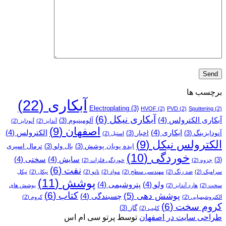
برچسب ها
آبکاری
(22)
Electroplating
(3)
HVOF
(2)
PVD
(2)
Sputtering
(2)
آبکاری نیکل
(6)
آبکاری الکترولس
(4)
آلومینیوم
(3)
آندایز
(2)
آنودایز
(2)
اصفهان
(9)
ابکاری
(4)
الکترولس
(4)
آنودایزینگ
(3)
اخبار
(3)
استیل
(2)
الکترولس نیکل
(9)
ایده پویان پوشش
(3)
بال ولو
(3)
ترمال اسپری
خوردگی
(10)
سایش
(4)
سختی
(4)
(3)
جزوه
(2)
خوردگی فلزات
(2)
نفت
(6)
سرامیک
(2)
ضد زنگ
(2)
مهندسی سطح
(2)
مواد
(2)
نانو
(2)
نیکل
(2)
نیکل
پوشش
(11)
ولو
(4)
پتروشیمی
(4)
سخت
(2)
هارد آندایز
(2)
پوشش­ های
کتاب
(6)
پوشش دهی
(5)
چسبندگی
(4)
الکتروشیمیایی
(2)
کروم
(2)
کروم سخت
(6)
گاز
(3)
کلیپ
(2)
طراحی سایت در اصفهان
توسط پرتو سی ام اس