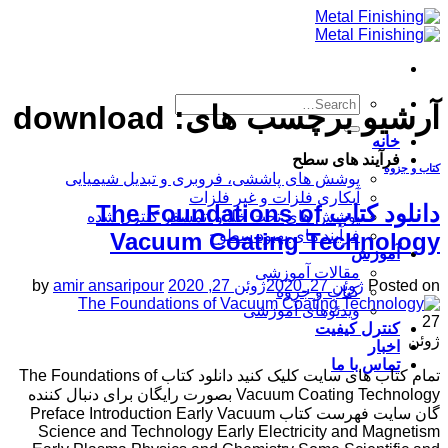
Skip
to
content
آرشیو برچسب های:
download
خانه
فرآیند های سطح
کتاب و جزوه
پوشش های پاششی، فروبری و تبدیل شیمیایی
آبکاری فلزات و غیر فلزات
دانلود کتاب The Foundations of
پوشش های تحت خلا و اتمسفر کنترل شده
فرآیند های بهبود سطوح
Vacuum Coating Technology
آموزش
مقالات آموزشی
Posted on
ژوئن 27, 2020
ژوئن 27, 2020
amir ansaripour
by
کتاب و جزوه
ویدئوهای آموزشی
27
کنترل کیفیت
ژوئن
اخبار
تماس با ما
تمام کتاب های سایت کلیک کنید دانلود کتاب The Foundations of
Vacuum Coating Technology بصورت رایگان برای دنبال کننده
گان سایت فهرست کتاب Preface Introduction Early Vacuum
Science and Technology Early Electricity and Magnetism