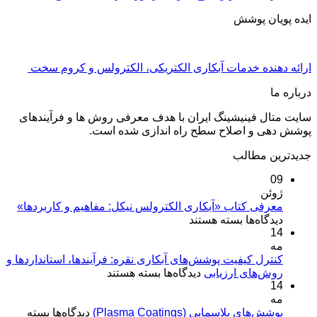
ایده پویان پوشش
ارائه دهنده خدمات آبکاری الکتریکی، الکترولس و کروم سخت
درباره ما
سایت متال فینیشینگ ایران با هدف معرفی روش ها و فرآیندهای
پوشش دهی و اصلاح سطح راه اندازی شده است.
جدیدترین مطالب
09
ژوئن
معرفی کتاب «آبکاری الکترولس نیکل: مفاهیم و کاربردها»
برای
دیدگاه‌ها
بسته هستند
14
معرفی
مه
کتاب
«آبکاری
کنترل کیفیت پوشش‌های آبکاری نقره: فرآیندها، استانداردها و
برای
روش‌های ارزیابی
الکترولس
دیدگاه‌ها
بسته هستند
14
کنترل
نیکل:
مه
کیفیت
مفاهیم
برای
پوشش‌های پلاسمایی (Plasma Coatings)
پوشش‌های
دیدگاه‌ها
بسته
و