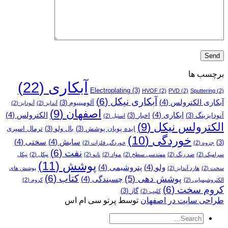
برچسب ها
آبکاری
(22)
Electroplating
(3)
HVOF
(2)
PVD
(2)
Sputtering
(2)
آبکاری نیکل
(6)
آبکاری الکترولس
(4)
آلومینیوم
(3)
آندایز
(2)
آنودایز
(2)
اصفهان
(9)
ابکاری
(4)
الکترولس
(4)
آنودایزینگ
(3)
اخبار
(3)
استیل
(2)
الکترولس نیکل
(9)
ایده پویان پوشش
(3)
بال ولو
(3)
ترمال اسپری
خوردگی
(10)
سایش
(4)
سختی
(4)
(3)
جزوه
(2)
خوردگی فلزات
(2)
نفت
(6)
سرامیک
(2)
ضد زنگ
(2)
مهندسی سطح
(2)
مواد
(2)
نانو
(2)
نیکل
(2)
نیکل
پوشش
(11)
ولو
(4)
پتروشیمی
(4)
سخت
(2)
هارد آندایز
(2)
پوشش­ های
کتاب
(6)
پوشش دهی
(5)
چسبندگی
(4)
الکتروشیمیایی
(2)
کروم
(2)
کروم سخت
(6)
گاز
(3)
کلیپ
(2)
طراحی سایت در اصفهان
توسط پرتو سی ام اس