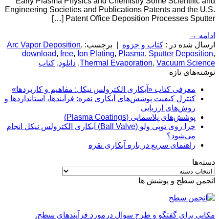
Early Plasma Physics and Chemistry Some Scientific and
Engineering Societies and Publications Patents and the U.S.
Patent Office Deposition Processes Sputter […]
ادامه
→
ارسال شده در :
کتاب و جزوه
|
برچسب:
,
Arc Vapor Deposition
download
,
free
,
Ion Plating
,
Plasma
,
Sputter Deposition
,
Vacuum Science
,
Thermal Evaporation
,
دانلود
,
کتاب
نوشته‌های تازه
معرفی کتاب «آبکاری الکترولس نیکل: مفاهیم و کاربردها»
کنترل کیفیت پوشش‌های آبکاری نقره: فرآیندها، استانداردها و
روش‌های ارزیابی
پوشش‌های پلاسمایی (Plasma Coatings)
چرا روی توپی‌ ولو (Ball Valve) آبکاری الکترولس نیکل انجام
می‌شود؟
راهنمای سریع در باره آبکاری نقره
دسته‌ها
دسته‌ها
انجمن سطح و پوشش ها
مکانی برای گفتگو و طرح سوال درمورد فرآیندهای سطح.