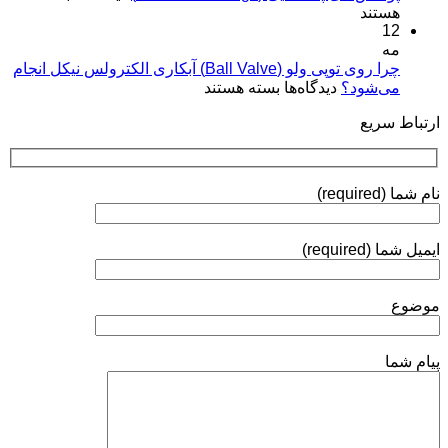
پوشش‌های
هستند
آبکاری
کاربردها»
12
پلاسمایی
نقره:
(Plasma
مه
فرآیندها،
Coatings)
چرا روی توپی‌ ولو (Ball Valve) آبکاری الکترولس نیکل انجام
استانداردها
برای
می‌شود؟
دیدگاه‌ها
بسته هستند
و
چرا
روش‌های
ارتباط سریع
روی
ارزیابی
توپی‌
ولو
(Ball
نام شما (required)
Valve)
آبکاری
الکترولس
ایمیل شما (required)
نیکل
انجام
می‌شود؟
موضوع
پیام شما