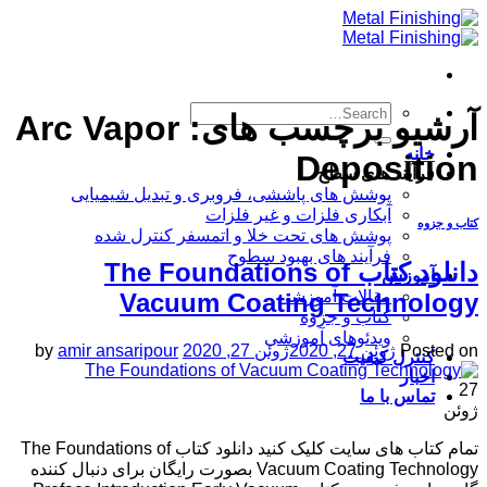
Skip
to
content
آرشیو برچسب های:
Arc Vapor
خانه
Deposition
فرآیند های سطح
پوشش های پاششی، فروبری و تبدیل شیمیایی
آبکاری فلزات و غیر فلزات
کتاب و جزوه
پوشش های تحت خلا و اتمسفر کنترل شده
فرآیند های بهبود سطوح
دانلود کتاب The Foundations of
آموزش
مقالات آموزشی
Vacuum Coating Technology
کتاب و جزوه
ویدئوهای آموزشی
Posted on
ژوئن 27, 2020
ژوئن 27, 2020
amir ansaripour
by
کنترل کیفیت
اخبار
27
تماس با ما
ژوئن
تمام کتاب های سایت کلیک کنید دانلود کتاب The Foundations of
Vacuum Coating Technology بصورت رایگان برای دنبال کننده