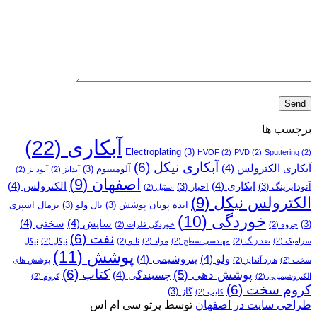
برچسب ها
آبکاری
(22)
Electroplating
(3)
HVOF
(2)
PVD
(2)
Sputtering
(2)
آبکاری نیکل
(6)
آبکاری الکترولس
(4)
آلومینیوم
(3)
آندایز
(2)
آنودایز
(2)
اصفهان
(9)
ابکاری
(4)
الکترولس
(4)
آنودایزینگ
(3)
اخبار
(3)
استیل
(2)
الکترولس نیکل
(9)
ایده پویان پوشش
(3)
بال ولو
(3)
ترمال اسپری
خوردگی
(10)
سایش
(4)
سختی
(4)
(3)
جزوه
(2)
خوردگی فلزات
(2)
نفت
(6)
سرامیک
(2)
ضد زنگ
(2)
مهندسی سطح
(2)
مواد
(2)
نانو
(2)
نیکل
(2)
نیکل
پوشش
(11)
ولو
(4)
پتروشیمی
(4)
سخت
(2)
هارد آندایز
(2)
پوشش­ های
کتاب
(6)
پوشش دهی
(5)
چسبندگی
(4)
الکتروشیمیایی
(2)
کروم
(2)
کروم سخت
(6)
گاز
(3)
کلیپ
(2)
طراحی سایت در اصفهان
توسط پرتو سی ام اس