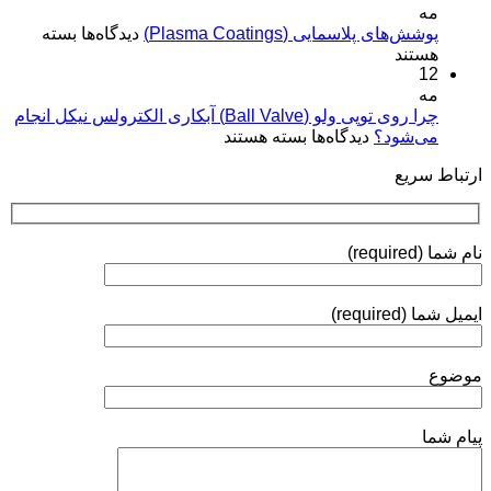
مه
کیفیت
مفاهیم
برای
پوشش‌های پلاسمایی (Plasma Coatings)
پوشش‌های
دیدگاه‌ها
بسته
و
پوشش‌های
هستند
آبکاری
کاربردها»
12
پلاسمایی
نقره:
(Plasma
مه
فرآیندها،
Coatings)
چرا روی توپی‌ ولو (Ball Valve) آبکاری الکترولس نیکل انجام
استانداردها
برای
می‌شود؟
دیدگاه‌ها
بسته هستند
و
چرا
روش‌های
ارتباط سریع
روی
ارزیابی
توپی‌
ولو
(Ball
نام شما (required)
Valve)
آبکاری
الکترولس
ایمیل شما (required)
نیکل
انجام
می‌شود؟
موضوع
پیام شما