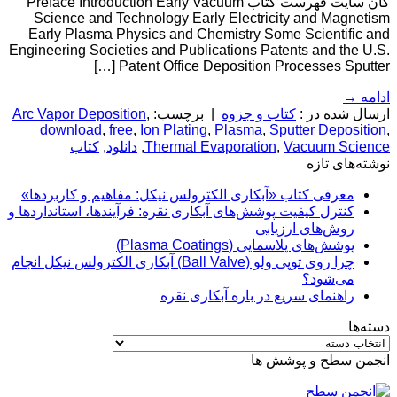
گان سایت فهرست کتاب Preface Introduction Early Vacuum
Science and Technology Early Electricity and Magnetism
Early Plasma Physics and Chemistry Some Scientific and
Engineering Societies and Publications Patents and the U.S.
Patent Office Deposition Processes Sputter […]
ادامه
→
ارسال شده در :
کتاب و جزوه
|
برچسب:
,
Arc Vapor Deposition
download
,
free
,
Ion Plating
,
Plasma
,
Sputter Deposition
,
Vacuum Science
,
Thermal Evaporation
,
دانلود
,
کتاب
نوشته‌های تازه
معرفی کتاب «آبکاری الکترولس نیکل: مفاهیم و کاربردها»
کنترل کیفیت پوشش‌های آبکاری نقره: فرآیندها، استانداردها و
روش‌های ارزیابی
پوشش‌های پلاسمایی (Plasma Coatings)
چرا روی توپی‌ ولو (Ball Valve) آبکاری الکترولس نیکل انجام
می‌شود؟
راهنمای سریع در باره آبکاری نقره
دسته‌ها
دسته‌ها
انجمن سطح و پوشش ها