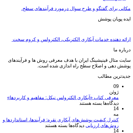
مکانی برای گفتگو و طرح سوال درمورد فرآیندهای سطح.
ایده پویان پوشش
ارائه دهنده خدمات آبکاری الکتریکی، الکترولس و کروم سخت
درباره ما
سایت متال فینیشینگ ایران با هدف معرفی روش ها و فرآیندهای
پوشش دهی و اصلاح سطح راه اندازی شده است.
جدیدترین مطالب
09
ژوئن
معرفی کتاب «آبکاری الکترولس نیکل: مفاهیم و کاربردها»
برای
دیدگاه‌ها
بسته هستند
14
معرفی
مه
کتاب
«آبکاری
کنترل کیفیت پوشش‌های آبکاری نقره: فرآیندها، استانداردها و
برای
روش‌های ارزیابی
الکترولس
دیدگاه‌ها
بسته هستند
14
کنترل
نیکل: