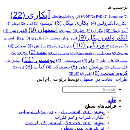
برچسب ها
آبکاری
(22)
Electroplating
(3)
HVOF
(2)
PVD
(2)
Sputtering
(2)
آبکاری نیکل
(6)
آبکاری الکترولس
(4)
آلومینیوم
(3)
آندایز
(2)
آنودایز
(2)
اصفهان
(9)
ابکاری
(4)
الکترولس
(4)
آنودایزینگ
(3)
اخبار
(3)
استیل
(2)
الکترولس نیکل
(9)
ایده پویان پوشش
(3)
بال ولو
(3)
ترمال اسپری
خوردگی
(10)
سایش
(4)
سختی
(4)
(3)
جزوه
(2)
خوردگی فلزات
(2)
نفت
(6)
سرامیک
(2)
ضد زنگ
(2)
مهندسی سطح
(2)
مواد
(2)
نانو
(2)
نیکل
(2)
نیکل
پوشش
(11)
ولو
(4)
پتروشیمی
(4)
سخت
(2)
هارد آندایز
(2)
پوشش­ های
کتاب
(6)
پوشش دهی
(5)
چسبندگی
(4)
الکتروشیمیایی
(2)
کروم
(2)
کروم سخت
(6)
گاز
(3)
کلیپ
(2)
طراحی سایت در اصفهان
توسط پرتو سی ام اس
خانه
فرآیند های سطح
پوشش های پاششی، فروبری و تبدیل شیمیایی
آبکاری فلزات و غیر فلزات
پوشش های تحت خلا و اتمسفر کنترل شده
فرآیند های بهبود سطوح