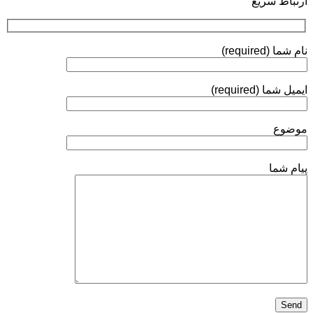
ارتباط سریع
روی
ارزیابی
توپی‌
ولو
(Ball
نام شما (required)
Valve)
آبکاری
الکترولس
ایمیل شما (required)
نیکل
انجام
می‌شود؟
موضوع
پیام شما