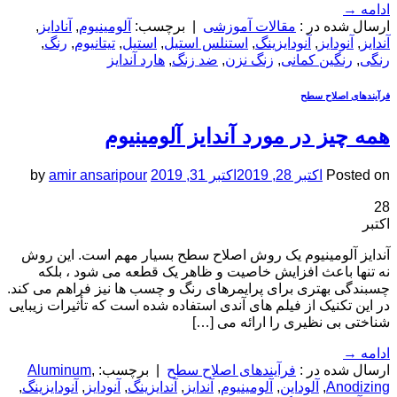
ادامه
→
ارسال شده در :
مقالات آموزشی
|
برچسب:
آلومینیوم
,
آنادایز
,
آندایز
,
آنودایز
,
آنودایزینگ
,
استنلس استیل
,
استیل
,
تیتانیوم
,
رنگ
,
رنگی
,
رنگین کمانی
,
زنگ نزن
,
ضد زنگ
,
هارد آندایز
فرآیندهای اصلاح سطح
همه چیز در مورد آندایز آلومینیوم
Posted on
اکتبر 28, 2019
اکتبر 31, 2019
amir ansaripour
by
28
اکتبر
آندایز آلومینیوم یک روش اصلاح سطح بسیار مهم است. این روش
نه تنها باعث افزایش خاصیت و ظاهر یک قطعه می شود ، بلکه
چسبندگی بهتری برای پرایمرهای رنگ و چسب ها نیز فراهم می کند.
در این تکنیک از فیلم های آندی استفاده شده است که تأثیرات زیبایی
شناختی بی نظیری را ارائه می […]
ادامه
→
ارسال شده در :
فرآیندهای اصلاح سطح
|
برچسب:
,
Aluminum
Anodizing
,
آلوداین
,
آلومینیوم
,
آندایز
,
آندایزینگ
,
آنودایز
,
آنودایزینگ
,