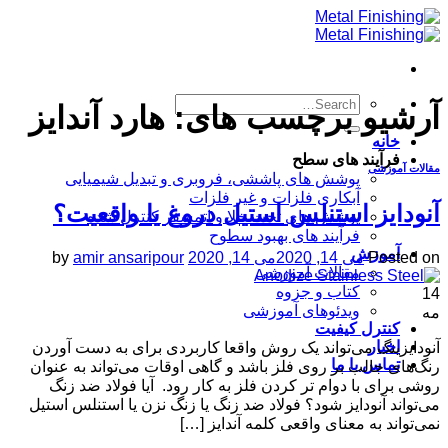
Skip
to
content
آرشیو برچسب های:
هارد آندایز
خانه
فرآیند های سطح
مقالات آموزشی
پوشش های پاششی، فروبری و تبدیل شیمیایی
آبکاری فلزات و غیر فلزات
آنودایز استنلس استیل دروغ یا واقعیت؟
پوشش های تحت خلا و اتمسفر کنترل شده
فرآیند های بهبود سطوح
آموزش
Posted on
می 14, 2020
می 14, 2020
amir ansaripour
by
مقالات آموزشی
کتاب و جزوه
14
ویدئوهای آموزشی
مه
کنترل کیفیت
اخبار
آنودایزینگ می‌تواند یک روش واقعا کاربردی برای به دست آوردن
تماس با ما
رنگ‌های جالب بر روی فلز باشد و گاهی اوقات می‌تواند به عنوان
روشی برای با دوام تر کردن فلز به کار رود. ​ آیا فولاد ضد زنگ
می‌تواند آنودایز شود؟ فولاد ضد زنگ یا زنگ نزن یا استنلس استیل
نمی‌تواند به معنای واقعی کلمه آندایز […]