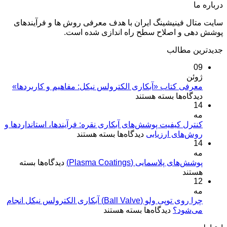
درباره ما
سایت متال فینیشینگ ایران با هدف معرفی روش ها و فرآیندهای
پوشش دهی و اصلاح سطح راه اندازی شده است.
جدیدترین مطالب
09
ژوئن
معرفی کتاب «آبکاری الکترولس نیکل: مفاهیم و کاربردها»
برای
دیدگاه‌ها
بسته هستند
14
معرفی
مه
کتاب
«آبکاری
کنترل کیفیت پوشش‌های آبکاری نقره: فرآیندها، استانداردها و
برای
روش‌های ارزیابی
الکترولس
دیدگاه‌ها
بسته هستند
14
کنترل
نیکل:
مه
کیفیت
مفاهیم
برای
پوشش‌های پلاسمایی (Plasma Coatings)
پوشش‌های
دیدگاه‌ها
بسته
و
پوشش‌های
هستند
آبکاری
کاربردها»
12
پلاسمایی
نقره:
(Plasma
مه
فرآیندها،
Coatings)
چرا روی توپی‌ ولو (Ball Valve) آبکاری الکترولس نیکل انجام
استانداردها
برای
می‌شود؟
دیدگاه‌ها
بسته هستند
و
چرا
روش‌های