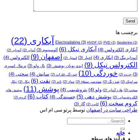
برچسب ها
آبکاری
(22)
Electroplating
(3)
HVOF
(2)
PVD
(2)
Sputtering
(2)
آبکاری نیکل
(6)
آبکاری الکترولس
(4)
آلومینیوم
(3)
آندایز
(2)
آنودایز
(2)
اصفهان
(9)
ابکاری
(4)
الکترولس
(4)
آنودایزینگ
(3)
اخبار
(3)
استیل
(2)
الکترولس نیکل
(9)
ایده پویان پوشش
(3)
بال ولو
(3)
ترمال اسپری
خوردگی
(10)
سایش
(4)
سختی
(4)
(3)
جزوه
(2)
خوردگی فلزات
(2)
نفت
(6)
سرامیک
(2)
ضد زنگ
(2)
مهندسی سطح
(2)
مواد
(2)
نانو
(2)
نیکل
(2)
نیکل
پوشش
(11)
ولو
(4)
پتروشیمی
(4)
سخت
(2)
هارد آندایز
(2)
پوشش­ های
کتاب
(6)
پوشش دهی
(5)
چسبندگی
(4)
الکتروشیمیایی
(2)
کروم
(2)
کروم سخت
(6)
گاز
(3)
کلیپ
(2)
طراحی سایت در اصفهان
توسط پرتو سی ام اس
خانه
فرآیند های سطح