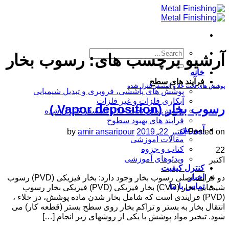
Skip
to
content
آرشیو برچسب های:
رسوب بخار
خانه
فرآیند های سطح
پوشش های تحت خلا و اتمسفر کنترل شده
پوشش های پاششی، فروبری و تبدیل شیمیایی
آبکاری فلزات و غیر فلزات
رسوب بخار (Vapor deposition )
پوشش های تحت خلا و اتمسفر کنترل شده
فرآیند های بهبود سطوح
آموزش
Posted on
اکتبر 22, 2019
amir ansaripour
by
مقالات آموزشی
کتاب و جزوه
22
ویدئوهای آموزشی
اکتبر
کنترل کیفیت
اخبار
دو فرایند اصلی رسوب بخار وجود دارد: بخار فیزیکی (PVD) رسوب
تماس با ما
شیمیایی بخار (CVD) بخار فیزیکی (PVD) فیزیکی بخار رسوب
(PVD) فرایندی است که شامل بخار شدن ماده پوشش، در خلاء ،
انتقال بخار به بستر و تراکم بخار روی سطح بستر (قطعه کار) می
شود. تبخیر مواد پوشش با یکی از روشهای زیر انجام […]