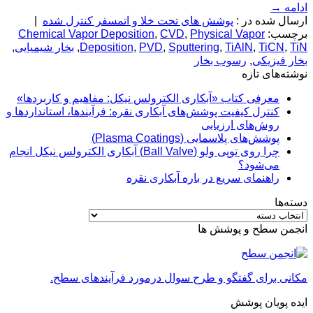
ادامه
→
ارسال شده در :
پوشش های تحت خلا و اتمسفر کنترل شده
|
برچسب:
Physical Vapor
,
CVD
,
Chemical Vapor Deposition
TiN
,
TiCN
,
TiAlN
,
Sputtering
,
PVD
,
Deposition
,
بخار شیمیایی
,
بخار فیزیکی
,
رسوب بخار
نوشته‌های تازه
معرفی کتاب «آبکاری الکترولس نیکل: مفاهیم و کاربردها»
کنترل کیفیت پوشش‌های آبکاری نقره: فرآیندها، استانداردها و
روش‌های ارزیابی
پوشش‌های پلاسمایی (Plasma Coatings)
چرا روی توپی‌ ولو (Ball Valve) آبکاری الکترولس نیکل انجام
می‌شود؟
راهنمای سریع در باره آبکاری نقره
دسته‌ها
دسته‌ها
انجمن سطح و پوشش ها
مکانی برای گفتگو و طرح سوال درمورد فرآیندهای سطح.
ایده پویان پوشش