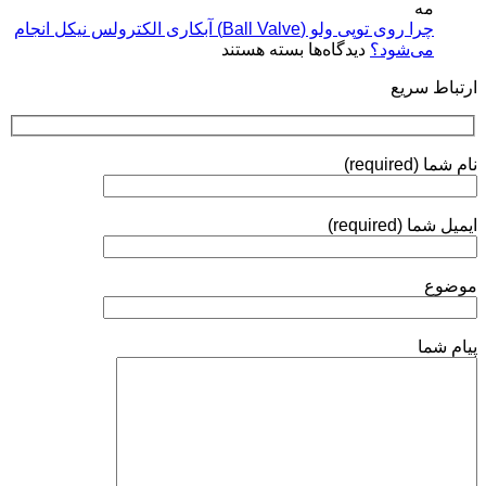
(Plasma
مه
فرآیندها،
Coatings)
چرا روی توپی‌ ولو (Ball Valve) آبکاری الکترولس نیکل انجام
استانداردها
برای
می‌شود؟
دیدگاه‌ها
بسته هستند
و
چرا
روش‌های
ارتباط سریع
روی
ارزیابی
توپی‌
ولو
(Ball
نام شما (required)
Valve)
آبکاری
الکترولس
ایمیل شما (required)
نیکل
انجام
می‌شود؟
موضوع
پیام شما