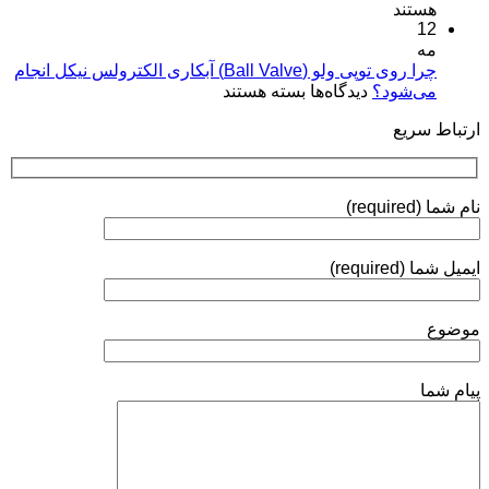
پوشش‌های
هستند
آبکاری
کاربردها»
12
پلاسمایی
نقره:
(Plasma
مه
فرآیندها،
Coatings)
چرا روی توپی‌ ولو (Ball Valve) آبکاری الکترولس نیکل انجام
استانداردها
برای
می‌شود؟
دیدگاه‌ها
بسته هستند
و
چرا
روش‌های
ارتباط سریع
روی
ارزیابی
توپی‌
ولو
(Ball
نام شما (required)
Valve)
آبکاری
الکترولس
ایمیل شما (required)
نیکل
انجام
می‌شود؟
موضوع
پیام شما