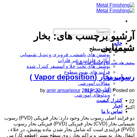
Skip
to
content
آرشیو برچسب های:
بخار
خانه
شیمیایی
فرآیند های سطح
پوشش های پاششی، فروبری و تبدیل شیمیایی
آبکاری فلزات و غیر فلزات
پوشش های تحت خلا و اتمسفر کنترل شده
پوشش های تحت خلا و اتمسفر کنترل شده
فرآیند های بهبود سطوح
رسوب بخار (Vapor deposition )
آموزش
مقالات آموزشی
کتاب و جزوه
Posted on
اکتبر 22, 2019
amir ansaripour
by
ویدئوهای آموزشی
کنترل کیفیت
22
اخبار
اکتبر
تماس با ما
دو فرایند اصلی رسوب بخار وجود دارد: بخار فیزیکی (PVD) رسوب
شیمیایی بخار (CVD) بخار فیزیکی (PVD) فیزیکی بخار رسوب
(PVD) فرایندی است که شامل بخار شدن ماده پوشش، در خلاء ،
انتقال بخار به بستر و تراکم بخار روی سطح بستر (قطعه کار) می