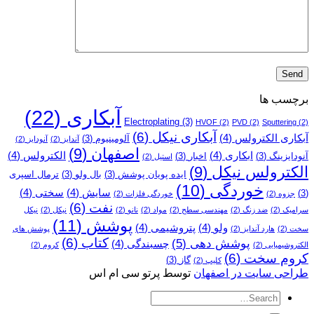
برچسب ها
آبکاری
(22)
Electroplating
(3)
HVOF
(2)
PVD
(2)
Sputtering
(2)
آبکاری نیکل
(6)
آبکاری الکترولس
(4)
آلومینیوم
(3)
آندایز
(2)
آنودایز
(2)
اصفهان
(9)
ابکاری
(4)
الکترولس
(4)
آنودایزینگ
(3)
اخبار
(3)
استیل
(2)
الکترولس نیکل
(9)
ایده پویان پوشش
(3)
بال ولو
(3)
ترمال اسپری
خوردگی
(10)
سایش
(4)
سختی
(4)
(3)
جزوه
(2)
خوردگی فلزات
(2)
نفت
(6)
سرامیک
(2)
ضد زنگ
(2)
مهندسی سطح
(2)
مواد
(2)
نانو
(2)
نیکل
(2)
نیکل
پوشش
(11)
ولو
(4)
پتروشیمی
(4)
سخت
(2)
هارد آندایز
(2)
پوشش­ های
کتاب
(6)
پوشش دهی
(5)
چسبندگی
(4)
الکتروشیمیایی
(2)
کروم
(2)
کروم سخت
(6)
گاز
(3)
کلیپ
(2)
طراحی سایت در اصفهان
توسط پرتو سی ام اس