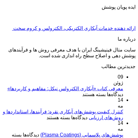
ایده پویان پوشش
ارائه دهنده خدمات آبکاری الکتریکی، الکترولس و کروم سخت
درباره ما
سایت متال فینیشینگ ایران با هدف معرفی روش ها و فرآیندهای
پوشش دهی و اصلاح سطح راه اندازی شده است.
جدیدترین مطالب
09
ژوئن
معرفی کتاب «آبکاری الکترولس نیکل: مفاهیم و کاربردها»
برای
دیدگاه‌ها
بسته هستند
14
معرفی
مه
کتاب
«آبکاری
کنترل کیفیت پوشش‌های آبکاری نقره: فرآیندها، استانداردها و
برای
روش‌های ارزیابی
الکترولس
دیدگاه‌ها
بسته هستند
14
کنترل
نیکل:
مه
کیفیت
مفاهیم
برای
پوشش‌های پلاسمایی (Plasma Coatings)
پوشش‌های
دیدگاه‌ها
بسته
و