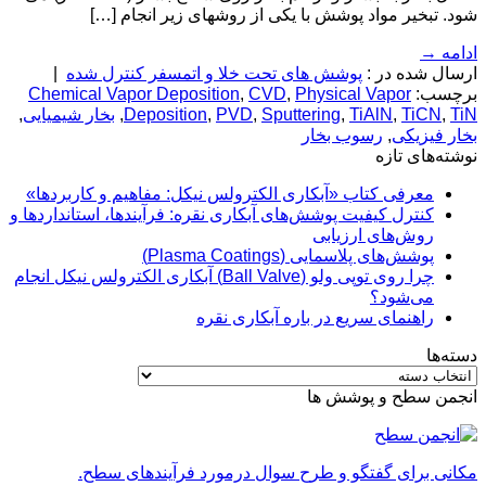
شود. تبخیر مواد پوشش با یکی از روشهای زیر انجام […]
ادامه
→
ارسال شده در :
پوشش های تحت خلا و اتمسفر کنترل شده
|
برچسب:
Physical Vapor
,
CVD
,
Chemical Vapor Deposition
TiN
,
TiCN
,
TiAlN
,
Sputtering
,
PVD
,
Deposition
,
بخار شیمیایی
,
بخار فیزیکی
,
رسوب بخار
نوشته‌های تازه
معرفی کتاب «آبکاری الکترولس نیکل: مفاهیم و کاربردها»
کنترل کیفیت پوشش‌های آبکاری نقره: فرآیندها، استانداردها و
روش‌های ارزیابی
پوشش‌های پلاسمایی (Plasma Coatings)
چرا روی توپی‌ ولو (Ball Valve) آبکاری الکترولس نیکل انجام
می‌شود؟
راهنمای سریع در باره آبکاری نقره
دسته‌ها
دسته‌ها
انجمن سطح و پوشش ها
مکانی برای گفتگو و طرح سوال درمورد فرآیندهای سطح.