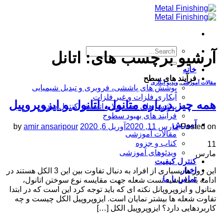
Skip
to
content
آرشیو برچسب های:
اتانل
خانه
فرآیند های سطح
مقالات آموزشی
,
ویدیو آبکاری
پوشش های پاششی، فروبری و تبدیل شیمیایی
آبکاری فلزات و غیر فلزات
همه چیز درباره متانول، اتانول و ایزوپروپیل
پوشش های تحت خلا و اتمسفر کنترل شده
فرآیند های بهبود سطوح
آموزش
Posted on
مارس 11, 2020
آوریل 6, 2020
amir ansaripour
by
مقالات آموزشی
کتاب و جزوه
11
ویدئوهای آموزشی
مارس
کنترل کیفیت
اخبار
این روز ها بسیاری از افراد به دنبال تفاوت بین این 3 الکل هستند در
تماس با ما
ادامه با ما باشید تست شعله جهت مقایسه نوع سوختن اتانول،
متانول و ایزوپروپانل نکته ای که باید توجه کرد این است که در ابتدا
تفاوت شعله ها بیشتر نمایان است. ایزوپروپیل الکل چیست و چه
کاربردهایی دارد؟ ایزوپروپیل الکل […]