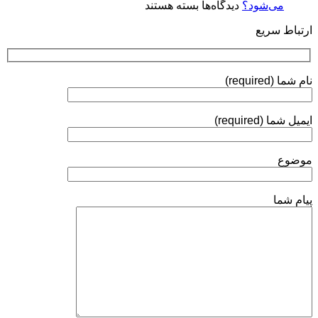
برای
می‌شود؟
دیدگاه‌ها
بسته هستند
و
چرا
روش‌های
ارتباط سریع
روی
ارزیابی
توپی‌
ولو
(Ball
نام شما (required)
Valve)
آبکاری
الکترولس
ایمیل شما (required)
نیکل
انجام
می‌شود؟
موضوع
پیام شما