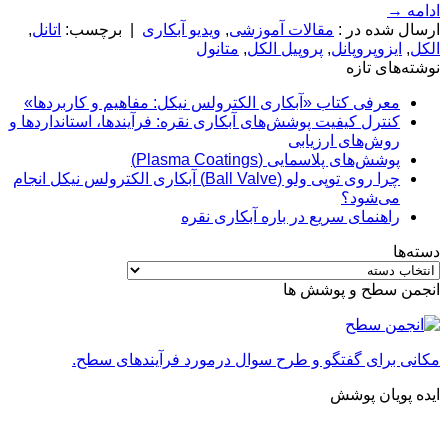
ادامه
→
ارسال شده در :
مقالات آموزشی
,
ویدیو آبکاری
|
برچسب:
اتانل
,
الکل
,
ایزوپروپانل
,
پروپیل الکل
,
متانول
نوشته‌های تازه
معرفی کتاب «آبکاری الکترولس نیکل: مفاهیم و کاربردها»
کنترل کیفیت پوشش‌های آبکاری نقره: فرآیندها، استانداردها و
روش‌های ارزیابی
پوشش‌های پلاسمایی (Plasma Coatings)
چرا روی توپی‌ ولو (Ball Valve) آبکاری الکترولس نیکل انجام
می‌شود؟
راهنمای سریع در باره آبکاری نقره
دسته‌ها
دسته‌ها
انجمن سطح و پوشش ها
مکانی برای گفتگو و طرح سوال درمورد فرآیندهای سطح.
ایده پویان پوشش