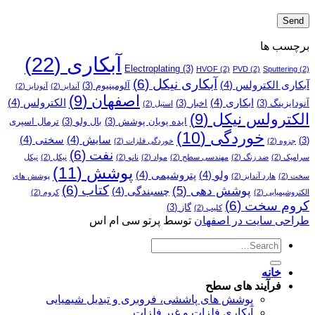
برچسب ها
آبکاری
(22)
Electroplating
(3)
HVOF
(2)
PVD
(2)
Sputtering
(2)
آبکاری نیکل
(6)
آبکاری الکترولس
(4)
آلومینیوم
(3)
آندایز
(2)
آنودایز
(2)
اصفهان
(9)
ابکاری
(4)
الکترولس
(4)
آنودایزینگ
(3)
اخبار
(3)
استیل
(2)
الکترولس نیکل
(9)
ایده پویان پوشش
(3)
بال ولو
(3)
ترمال اسپری
خوردگی
(10)
سایش
(4)
سختی
(4)
(3)
جزوه
(2)
خوردگی فلزات
(2)
نفت
(6)
سرامیک
(2)
ضد زنگ
(2)
مهندسی سطح
(2)
مواد
(2)
نانو
(2)
نیکل
(2)
نیکل
پوشش
(11)
ولو
(4)
پتروشیمی
(4)
سخت
(2)
هارد آندایز
(2)
پوشش­ های
کتاب
(6)
پوشش دهی
(5)
چسبندگی
(4)
الکتروشیمیایی
(2)
کروم
(2)
کروم سخت
(6)
گاز
(3)
کلیپ
(2)
طراحی سایت در اصفهان
توسط پرتو سی ام اس
خانه
فرآیند های سطح
پوشش های پاششی، فروبری و تبدیل شیمیایی
آبکاری فلزات و غیر فلزات