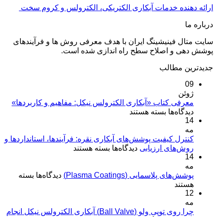
ارائه دهنده خدمات آبکاری الکتریکی، الکترولس و کروم سخت
درباره ما
سایت متال فینیشینگ ایران با هدف معرفی روش ها و فرآیندهای
پوشش دهی و اصلاح سطح راه اندازی شده است.
جدیدترین مطالب
09
ژوئن
معرفی کتاب «آبکاری الکترولس نیکل: مفاهیم و کاربردها»
برای
دیدگاه‌ها
بسته هستند
14
معرفی
مه
کتاب
«آبکاری
کنترل کیفیت پوشش‌های آبکاری نقره: فرآیندها، استانداردها و
برای
روش‌های ارزیابی
الکترولس
دیدگاه‌ها
بسته هستند
14
کنترل
نیکل:
مه
کیفیت
مفاهیم
برای
پوشش‌های پلاسمایی (Plasma Coatings)
پوشش‌های
دیدگاه‌ها
بسته
و
پوشش‌های
هستند
آبکاری
کاربردها»
12
پلاسمایی
نقره:
(Plasma
مه
فرآیندها،
Coatings)
چرا روی توپی‌ ولو (Ball Valve) آبکاری الکترولس نیکل انجام
استانداردها