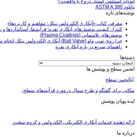
آنودایز استنلس استیل دروغ یا واقعیت؟
دانلود ASTM A 380
نوشته‌های تازه
معرفی کتاب «آبکاری الکترولس نیکل: مفاهیم و کاربردها»
کنترل کیفیت پوشش‌های آبکاری نقره: فرآیندها، استانداردها و 
پوشش‌های پلاسمایی (Plasma Coatings)
چرا روی توپی‌ ولو (Ball Valve) آبکاری الکترولس نیکل انجام می‌شود؟
راهنمای سریع در باره آبکاری نقره
دسته‌ها
دسته‌ها
انجمن سطح و پوشش ها
مکانی برای گفتگو و طرح سوال درمورد فرآیندهای سطح.
ایده پویان پوشش
ارائه دهنده خدمات آبکاری الکتریکی، الکترولس و کروم سخت
درباره ما