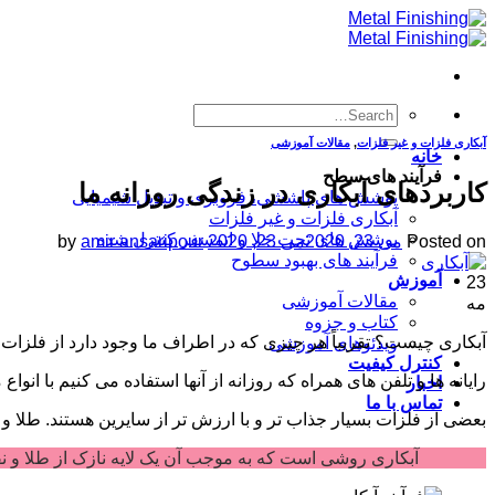
Skip
to
content
آبکاری فلزات و غیر فلزات
,
مقالات آموزشی
خانه
فرآیند های سطح
کاربردهای آبکاری در زندگی روزانه ما
پوشش های پاششی، فروبری و تبدیل شیمیایی
آبکاری فلزات و غیر فلزات
پوشش های تحت خلا و اتمسفر کنترل شده
Posted on
می 23, 2020
می 23, 2020
amir ansaripour
by
فرآیند های بهبود سطوح
آموزش
23
مقالات آموزشی
مه
کتاب و جزوه
آبکاری چیست؟ تقریباً هر چیزی که در اطراف ما وجود دارد از فلزات
ویدئوهای آموزشی
کنترل کیفیت
رایانه ها و تلفن های همراه که روزانه از آنها استفاده می کنیم با 
اخبار
تماس با ما
بعضی از فلزات بسیار جذاب تر و با ارزش تر از سایرین هستند. طلا و ن
آبکاری روشی است که به موجب آن یک لایه نازک از طلا و نقره روی یک فلز ارزانتر قرار داده م