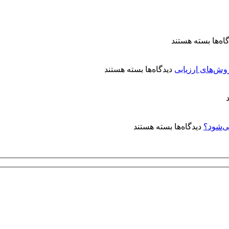
برای
اه‌ها
بسته هستند
معرفی
کتاب
برای
«آبکاری
روش‌های ارزیابی
دیدگاه‌ها
بسته هستند
کنترل
الکترولس
کیفیت
نیکل:
پوشش‌های
مفاهیم
آبکاری
و
نقره:
کاربردها»
برای
دیدگاه‌ها
بسته هستند
فرآیندها،
چرا
استانداردها
روی
و
توپی‌
روش‌های
ولو
ارزیابی
(Ball
Valve)
آبکاری
الکترولس
نیکل
انجام