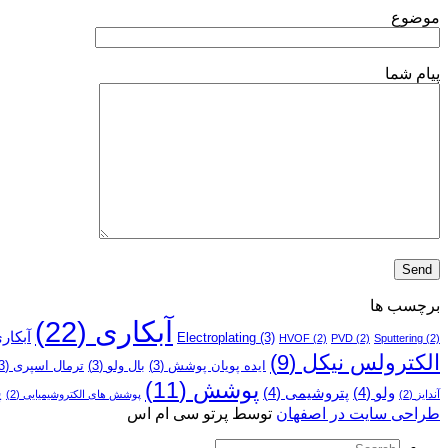
موضوع
پیام شما
برچسب ها
آبکاری
(22)
آبکار
Electroplating
(3)
HVOF
(2)
PVD
(2)
Sputtering
(2)
الکترولس نیکل
(9)
ایده پویان پوشش
(3)
بال ولو
(3)
ترمال اسپری
(3)
پوشش
(11)
پ
ولو
(4)
پتروشیمی
(4)
آندایز
(2)
پوشش­ های الکتروشیمیایی
(2)
طراحی سایت در اصفهان
توسط پرتو سی ام اس