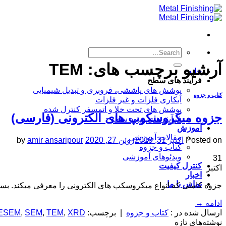
Skip
to
content
آرشیو برچسب های:
TEM
خانه
فرآیند های سطح
پوشش های پاششی، فروبری و تبدیل شیمیایی
کتاب و جزوه
آبکاری فلزات و غیر فلزات
پوشش های تحت خلا و اتمسفر کنترل شده
جزوه میکروسکوپ های الکترونی (فارسی)
فرآیند های بهبود سطوح
آموزش
مقالات آموزشی
Posted on
اکتبر 31, 2019
ژوئن 27, 2020
amir ansaripour
by
کتاب و جزوه
ویدئوهای آموزشی
31
کنترل کیفیت
اکتبر
اخبار
تماس با ما
جزوه کاملی که انواع میکروسکپ های الکترونی را معرفی میکند. بسیا
ادامه
→
ارسال شده در :
کتاب و جزوه
|
برچسب:
XRD
,
TEM
,
SEM
,
ESEM
نوشته‌های تازه