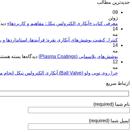
جدیدترین مطالب
09
ژوئن
معرفی کتاب «آبکاری الکترولس نیکل: مفاهیم و کاربردها»
دیدگ
14
مه
کنترل کیفیت پوشش‌های آبکاری نقره: فرآیندها، استانداردها و 
14
مه
برای
پوشش‌های پلاسمایی (Plasma Coatings)
دیدگاه‌ها
بسته هستند
12
پوشش‌های
مه
پلاسمایی
(Plasma
چرا روی توپی‌ ولو (Ball Valve) آبکاری الکترولس نیکل انجام می‌شود؟
Coatings)
ارتباط سریع
نام شما (required)
ایمیل شما (required)