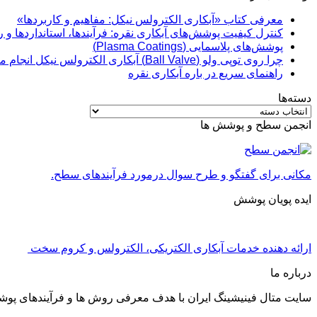
معرفی کتاب «آبکاری الکترولس نیکل: مفاهیم و کاربردها»
کنترل کیفیت پوشش‌های آبکاری نقره: فرآیندها، استانداردها و 
پوشش‌های پلاسمایی (Plasma Coatings)
چرا روی توپی‌ ولو (Ball Valve) آبکاری الکترولس نیکل انجام می‌شود؟
راهنمای سریع در باره آبکاری نقره
دسته‌ها
دسته‌ها
انجمن سطح و پوشش ها
مکانی برای گفتگو و طرح سوال درمورد فرآیندهای سطح.
ایده پویان پوشش
ارائه دهنده خدمات آبکاری الکتریکی، الکترولس و کروم سخت
درباره ما
سایت متال فینیشینگ ایران با هدف معرفی روش ها و فرآیندهای پو