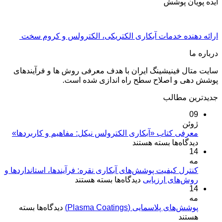
ایده پویان پوشش
ارائه دهنده خدمات آبکاری الکتریکی، الکترولس و کروم سخت
درباره ما
سایت متال فینیشینگ ایران با هدف معرفی روش ها و فرآیندهای
پوشش دهی و اصلاح سطح راه اندازی شده است.
جدیدترین مطالب
09
ژوئن
معرفی کتاب «آبکاری الکترولس نیکل: مفاهیم و کاربردها»
برای
دیدگاه‌ها
بسته هستند
14
معرفی
مه
کتاب
«آبکاری
کنترل کیفیت پوشش‌های آبکاری نقره: فرآیندها، استانداردها و
برای
روش‌های ارزیابی
الکترولس
دیدگاه‌ها
بسته هستند
14
کنترل
نیکل:
مه
کیفیت
مفاهیم
برای
پوشش‌های پلاسمایی (Plasma Coatings)
پوشش‌های
دیدگاه‌ها
بسته
و
پوشش‌های
هستند
آبکاری
کاربردها»