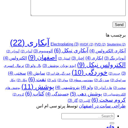
برچسب ها
آبکاری
(22)
Electroplating
(3)
HVOF
(2)
PVD
(2)
Sputtering
(2)
آبکاری نیکل
(6)
آبکاری الکترولس
(4)
آلومینیوم
(3)
آندایز
(2)
آنودایز
(2)
اصفهان
(9)
ابکاری
(4)
الکترولس
(4)
آنودایزینگ
(3)
اخبار
(3)
استیل
(2)
الکترولس نیکل
(9)
ایده پویان پوشش
(3)
بال ولو
(3)
ترمال اسپری
خوردگی
(10)
سایش
(4)
سختی
(4)
(3)
جزوه
(2)
خوردگی فلزات
(2)
نفت
(6)
سرامیک
(2)
ضد زنگ
(2)
مهندسی سطح
(2)
مواد
(2)
نانو
(2)
نیکل
(2)
نیکل
پوشش
(11)
ولو
(4)
پتروشیمی
(4)
سخت
(2)
هارد آندایز
(2)
پوشش­ های
کتاب
(6)
پوشش دهی
(5)
چسبندگی
(4)
الکتروشیمیایی
(2)
کروم
(2)
کروم سخت
(6)
گاز
(3)
کلیپ
(2)
طراحی سایت در اصفهان
توسط پرتو سی ام اس
خانه