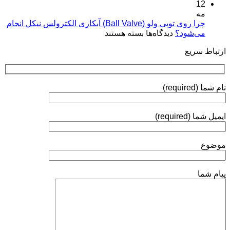
12
پلاسمایی
نقره:
(Plasma
مه
فرآیندها،
Coatings)
چرا روی توپی‌ ولو (Ball Valve) آبکاری الکترولس نیکل انجام
استانداردها
برای
می‌شود؟
دیدگاه‌ها
بسته هستند
و
چرا
روش‌های
ارتباط سریع
روی
ارزیابی
توپی‌
ولو
(Ball
نام شما (required)
Valve)
آبکاری
الکترولس
ایمیل شما (required)
نیکل
انجام
می‌شود؟
موضوع
پیام شما