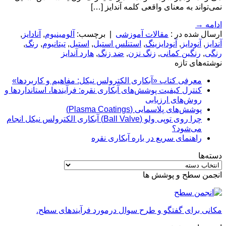
نمی‌تواند به معنای واقعی کلمه آندایز […]
ادامه
→
ارسال شده در :
مقالات آموزشی
|
برچسب:
آلومینیوم
,
آنادایز
,
آندایز
,
آنودایز
,
آنودایزینگ
,
استنلس استیل
,
استیل
,
تیتانیوم
,
رنگ
,
رنگی
,
رنگین کمانی
,
زنگ نزن
,
ضد زنگ
,
هارد آندایز
نوشته‌های تازه
معرفی کتاب «آبکاری الکترولس نیکل: مفاهیم و کاربردها»
کنترل کیفیت پوشش‌های آبکاری نقره: فرآیندها، استانداردها و
روش‌های ارزیابی
پوشش‌های پلاسمایی (Plasma Coatings)
چرا روی توپی‌ ولو (Ball Valve) آبکاری الکترولس نیکل انجام
می‌شود؟
راهنمای سریع در باره آبکاری نقره
دسته‌ها
دسته‌ها
انجمن سطح و پوشش ها
مکانی برای گفتگو و طرح سوال درمورد فرآیندهای سطح.