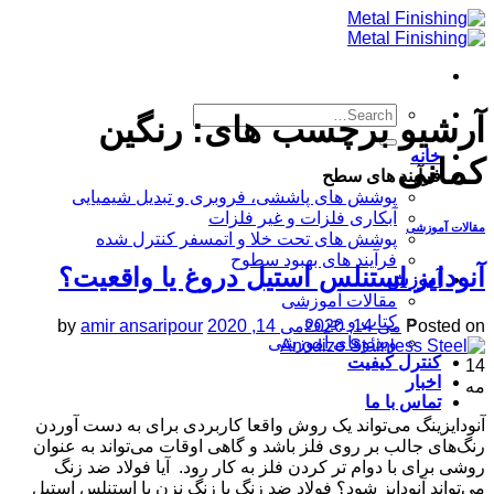
Skip
to
content
آرشیو برچسب های:
رنگین
خانه
کمانی
فرآیند های سطح
پوشش های پاششی، فروبری و تبدیل شیمیایی
آبکاری فلزات و غیر فلزات
مقالات آموزشی
پوشش های تحت خلا و اتمسفر کنترل شده
فرآیند های بهبود سطوح
آنودایز استنلس استیل دروغ یا واقعیت؟
آموزش
مقالات آموزشی
کتاب و جزوه
Posted on
می 14, 2020
می 14, 2020
amir ansaripour
by
ویدئوهای آموزشی
کنترل کیفیت
14
اخبار
مه
تماس با ما
آنودایزینگ می‌تواند یک روش واقعا کاربردی برای به دست آوردن
رنگ‌های جالب بر روی فلز باشد و گاهی اوقات می‌تواند به عنوان
روشی برای با دوام تر کردن فلز به کار رود. ​ آیا فولاد ضد زنگ
می‌تواند آنودایز شود؟ فولاد ضد زنگ یا زنگ نزن یا استنلس استیل