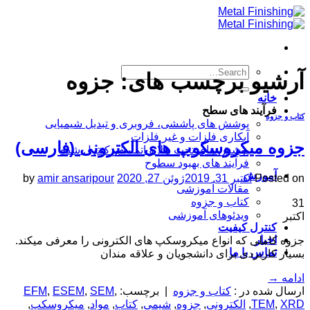
Skip
to
content
آرشیو برچسب های:
جزوه
خانه
فرآیند های سطح
کتاب و جزوه
پوشش های پاششی، فروبری و تبدیل شیمیایی
آبکاری فلزات و غیر فلزات
جزوه میکروسکوپ های الکترونی (فارسی)
پوشش های تحت خلا و اتمسفر کنترل شده
فرآیند های بهبود سطوح
آموزش
Posted on
اکتبر 31, 2019
ژوئن 27, 2020
amir ansaripour
by
مقالات آموزشی
کتاب و جزوه
31
ویدئوهای آموزشی
اکتبر
کنترل کیفیت
اخبار
جزوه کاملی که انواع میکروسکپ های الکترونی را معرفی میکند.
تماس با ما
بسیار کاربردی برای دانشجویان و علاقه مندان
ادامه
→
ارسال شده در :
کتاب و جزوه
|
برچسب:
,
SEM
,
ESEM
,
EFM
XRD
,
TEM
,
الکترونی
,
جزوه
,
شیمی
,
کتاب
,
مواد
,
میکروسکپ
,