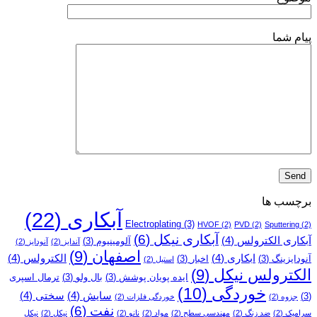
انجام
می‌شود؟
پیام شما
برچسب ها
آبکاری
(22)
Electroplating
(3)
HVOF
(2)
PVD
(2)
Sputtering
(2)
آبکاری نیکل
(6)
آبکاری الکترولس
(4)
آلومینیوم
(3)
آندایز
(2)
آنودایز
(2)
اصفهان
(9)
ابکاری
(4)
الکترولس
(4)
آنودایزینگ
(3)
اخبار
(3)
استیل
(2)
الکترولس نیکل
(9)
ایده پویان پوشش
(3)
بال ولو
(3)
ترمال اسپری
خوردگی
(10)
سایش
(4)
سختی
(4)
(3)
جزوه
(2)
خوردگی فلزات
(2)
نفت
(6)
سرامیک
(2)
ضد زنگ
(2)
مهندسی سطح
(2)
مواد
(2)
نانو
(2)
نیکل
(2)
نیکل