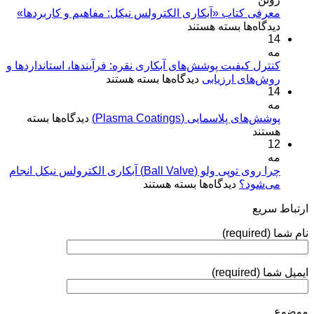
معرفی کتاب «آبکاری الکترولس نیکل: مفاهیم و کاربردها»
برای
دیدگاه‌ها
بسته هستند
14
معرفی
مه
کتاب
«آبکاری
کنترل کیفیت پوشش‌های آبکاری نقره: فرآیندها، استانداردها و
برای
روش‌های ارزیابی
الکترولس
دیدگاه‌ها
بسته هستند
14
کنترل
نیکل:
مه
کیفیت
مفاهیم
برای
پوشش‌های پلاسمایی (Plasma Coatings)
پوشش‌های
دیدگاه‌ها
بسته
و
پوشش‌های
هستند
آبکاری
کاربردها»
12
پلاسمایی
نقره:
(Plasma
مه
فرآیندها،
Coatings)
چرا روی توپی‌ ولو (Ball Valve) آبکاری الکترولس نیکل انجام
استانداردها
برای
می‌شود؟
دیدگاه‌ها
بسته هستند
و
چرا
روش‌های
ارتباط سریع
روی
ارزیابی
توپی‌
نام شما (required)
ولو
(Ball
Valve)
ایمیل شما (required)
آبکاری
الکترولس
نیکل
موضوع