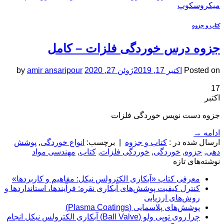
میکروسکوپ
کتاب و جزوه
جزوه درس خوردگی فلزات – کامل
Posted on
اکتبر 17, 2019
ژوئن 27, 2020
amir ansaripour
by
17
اکتبر
جزوه دست نویس خوردگی فلزات
ادامه
→
ارسال شده در :
کتاب و جزوه
|
برچسب:
انواع خوردگی
,
پوشش
دهی
,
جزوه
,
خوردگی
,
خوردگی فلزات
,
کتاب
,
مهندسی مواد
نوشته‌های تازه
معرفی کتاب «آبکاری الکترولس نیکل: مفاهیم و کاربردها»
کنترل کیفیت پوشش‌های آبکاری نقره: فرآیندها، استانداردها و
روش‌های ارزیابی
پوشش‌های پلاسمایی (Plasma Coatings)
چرا روی توپی‌ ولو (Ball Valve) آبکاری الکترولس نیکل انجام