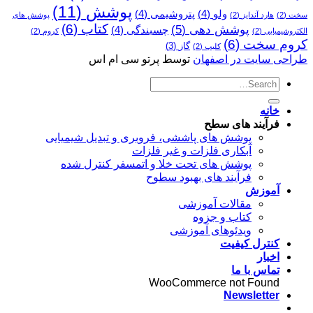
پوشش
(11)
ولو
(4)
پتروشیمی
(4)
سخت
(2)
هارد آندایز
(2)
پوشش­ های
کتاب
(6)
پوشش دهی
(5)
چسبندگی
(4)
الکتروشیمیایی
(2)
کروم
(2)
کروم سخت
(6)
گاز
(3)
کلیپ
(2)
طراحی سایت در اصفهان
توسط پرتو سی ام اس
خانه
فرآیند های سطح
پوشش های پاششی، فروبری و تبدیل شیمیایی
آبکاری فلزات و غیر فلزات
پوشش های تحت خلا و اتمسفر کنترل شده
فرآیند های بهبود سطوح
آموزش
مقالات آموزشی
کتاب و جزوه
ویدئوهای آموزشی
کنترل کیفیت
اخبار
تماس با ما
WooCommerce not Found
Newsletter