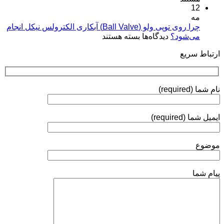
12
پلاسمایی
نقره:
(Plasma
مه
فرآیندها،
Coatings)
چرا روی توپی‌ ولو (Ball Valve) آبکاری الکترولس نیکل انجام
استانداردها
برای
می‌شود؟
دیدگاه‌ها
بسته هستند
و
چرا
روش‌های
ارتباط سریع
روی
ارزیابی
توپی‌
ولو
(Ball
نام شما (required)
Valve)
آبکاری
الکترولس
ایمیل شما (required)
نیکل
انجام
می‌شود؟
موضوع
پیام شما