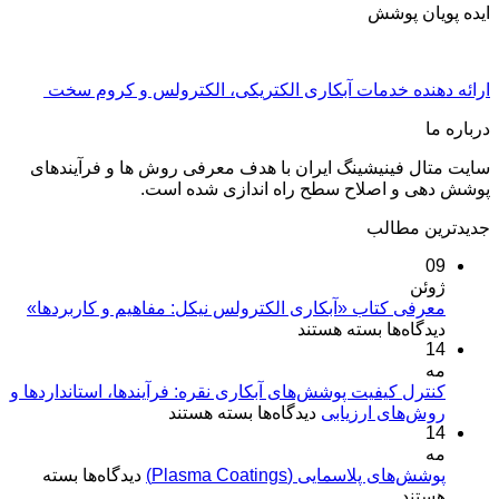
ایده پویان پوشش
ارائه دهنده خدمات آبکاری الکتریکی، الکترولس و کروم سخت
درباره ما
سایت متال فینیشینگ ایران با هدف معرفی روش ها و فرآیندهای
پوشش دهی و اصلاح سطح راه اندازی شده است.
جدیدترین مطالب
09
ژوئن
معرفی کتاب «آبکاری الکترولس نیکل: مفاهیم و کاربردها»
برای
دیدگاه‌ها
بسته هستند
14
معرفی
مه
کتاب
«آبکاری
کنترل کیفیت پوشش‌های آبکاری نقره: فرآیندها، استانداردها و
برای
روش‌های ارزیابی
الکترولس
دیدگاه‌ها
بسته هستند
14
کنترل
نیکل:
مه
کیفیت
مفاهیم
برای
پوشش‌های پلاسمایی (Plasma Coatings)
پوشش‌های
دیدگاه‌ها
بسته
و
پوشش‌های
هستند
آبکاری
کاربردها»