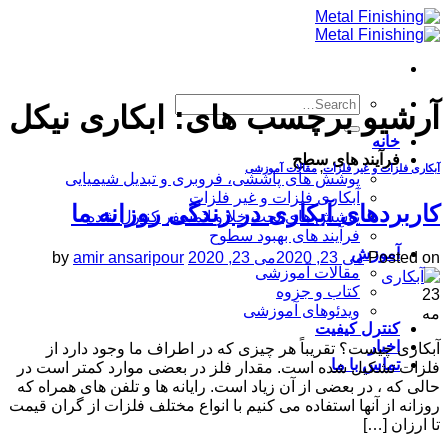
Skip
to
content
آرشیو برچسب های:
ابکاری نیکل
خانه
فرآیند های سطح
آبکاری فلزات و غیر فلزات
,
مقالات آموزشی
پوشش های پاششی، فروبری و تبدیل شیمیایی
آبکاری فلزات و غیر فلزات
کاربردهای آبکاری در زندگی روزانه ما
پوشش های تحت خلا و اتمسفر کنترل شده
فرآیند های بهبود سطوح
آموزش
Posted on
می 23, 2020
می 23, 2020
amir ansaripour
by
مقالات آموزشی
کتاب و جزوه
23
ویدئوهای آموزشی
مه
کنترل کیفیت
اخبار
آبکاری چیست؟ تقریباً هر چیزی که در اطراف ما وجود دارد از
تماس با ما
فلزات تشکیل شده است. مقدار فلز در بعضی موارد کمتر است در
حالی که ، در بعضی از آن زیاد است. رایانه ها و تلفن های همراه که
روزانه از آنها استفاده می کنیم با انواع مختلف فلزات از گران قیمت
تا ارزان […]