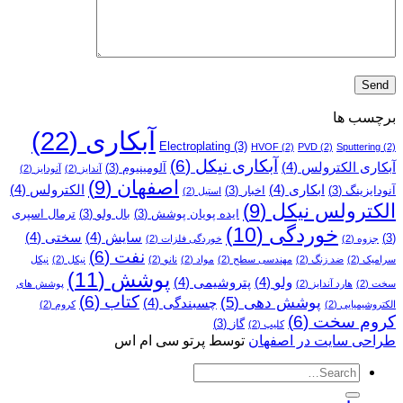
برچسب ها
آبکاری
(22)
Electroplating
(3)
HVOF
(2)
PVD
(2)
Sputtering
(2)
آبکاری نیکل
(6)
آبکاری الکترولس
(4)
آلومینیوم
(3)
آندایز
(2)
آنودایز
(2)
اصفهان
(9)
ابکاری
(4)
الکترولس
(4)
آنودایزینگ
(3)
اخبار
(3)
استیل
(2)
الکترولس نیکل
(9)
ایده پویان پوشش
(3)
بال ولو
(3)
ترمال اسپری
خوردگی
(10)
سایش
(4)
سختی
(4)
(3)
جزوه
(2)
خوردگی فلزات
(2)
نفت
(6)
سرامیک
(2)
ضد زنگ
(2)
مهندسی سطح
(2)
مواد
(2)
نانو
(2)
نیکل
(2)
نیکل
پوشش
(11)
ولو
(4)
پتروشیمی
(4)
سخت
(2)
هارد آندایز
(2)
پوشش­ های
کتاب
(6)
پوشش دهی
(5)
چسبندگی
(4)
الکتروشیمیایی
(2)
کروم
(2)
کروم سخت
(6)
گاز
(3)
کلیپ
(2)
طراحی سایت در اصفهان
توسط پرتو سی ام اس