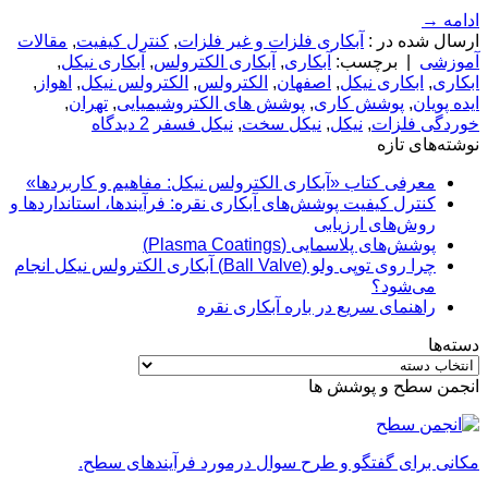
ادامه
→
ارسال شده در :
آبکاری فلزات و غیر فلزات
,
کنترل کیفیت
,
مقالات
آموزشی
|
برچسب:
آبکاری
,
آبکاری الکترولس
,
آبکاری نیکل
,
ابکاری
,
ابکاری نیکل
,
اصفهان
,
الکترولس
,
الکترولس نیکل
,
اهواز
,
ایده پویان
,
پوشش کاری
,
پوشش­ های الکتروشیمیایی
,
تهران
,
خوردگی فلزات
,
نیکل
,
نیکل سخت
,
نیکل فسفر
2 دیدگاه
نوشته‌های تازه
معرفی کتاب «آبکاری الکترولس نیکل: مفاهیم و کاربردها»
کنترل کیفیت پوشش‌های آبکاری نقره: فرآیندها، استانداردها و
روش‌های ارزیابی
پوشش‌های پلاسمایی (Plasma Coatings)
چرا روی توپی‌ ولو (Ball Valve) آبکاری الکترولس نیکل انجام
می‌شود؟
راهنمای سریع در باره آبکاری نقره
دسته‌ها
دسته‌ها
انجمن سطح و پوشش ها
مکانی برای گفتگو و طرح سوال درمورد فرآیندهای سطح.