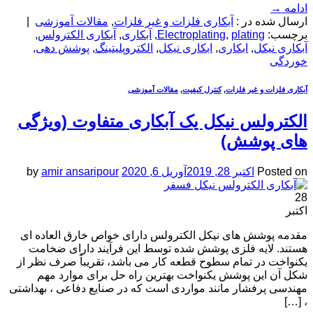
ادامه
→
ارسال شده در :
آبکاری فلزات و غیر فلزات
,
مقالات آموزشی
|
برچسب:
plating
,
Electroplating
,
آبکاری
,
آبکاری الکترولس
,
آبکاری نیکل
,
ابکاری
,
ابکاری نیکل
,
الکتروپلیتینگ
,
پوشش دهی
,
خوردگی
آبکاری فلزات و غیر فلزات
,
کنترل کیفیت
,
مقالات آموزشی
الکترولس نیکل یک آبکاری متفاوت (ویژگی
های پوشش)
Posted on
اکتبر 28, 2019
آوریل 6, 2020
amir ansaripour
by
28
اکتبر
مقدمه پوشش های نیکل الکترولس دارای خواص خارق العاده ای
هستند. لایه فلزی پوشش شده توسط این فرآیند دارای ضخامت
یکنواخت در تمام سطوح قطعه کار می باشد، تقریباً صرف نظر از
شکل آن این پوشش یکنواخت بهترین راه حل برای موارد مهم
مهندسی پرفشار مانند مواردی است که در صنایع دفاعی ، بهداشتی
، […]