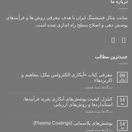
درباره ما
سایت متال فینیشینگ ایران با هدف معرفی روش ها و فرآیندهای
پوشش دهی و اصلاح سطح راه اندازی شده است.
جدیدترین مطالب
معرفی کتاب «آبکاری الکترولس نیکل: مفاهیم و
09
ژوئن
کاربردها»
برای
دیدگاه‌ها
بسته هستند
معرفی
کتاب
کنترل کیفیت پوشش‌های آبکاری نقره: فرآیندها،
14
«آبکاری
مه
استانداردها و روش‌های ارزیابی
الکترولس
برای
دیدگاه‌ها
بسته هستند
نیکل:
کنترل
مفاهیم
کیفیت
و
پوشش‌های پلاسمایی (Plasma Coatings)
14
پوشش‌های
کاربردها»
مه
برای
دیدگاه‌ها
بسته هستند
آبکاری