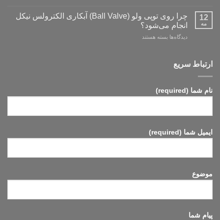
پوشش‌های
نقره:
پلاسمایی
چرا روی توپی‌ ولو (Ball Valve) آبکاری الکترولس نیکل
فرآیندها،
12
(Plasma
مه
استانداردها
انجام می‌شود؟
Coatings)
و
برای
دیدگاه‌ها
بسته هستند
روش‌های
چرا
ارزیابی
روی
توپی‌
ارتباط سریع
ولو
(Ball
Valve)
نام شما (required)
آبکاری
الکترولس
نیکل
انجام
می‌شود؟
ایمیل شما (required)
موضوع
پیام شما