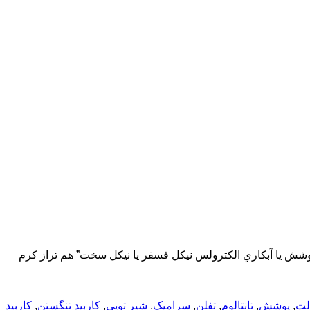
یر توپی – Ball valves) چیست؟ کلیپ پوشش ترمال اسپری پوشش يا آبكاري الکترولس نیکل فسفر يا نيكل سخت” هم تراز کرم
الت
,
پوشش
,
تانتالوم
,
تفلن
,
سرامیک
,
شیر توپی
,
کاربید تنگستن
,
کاربید