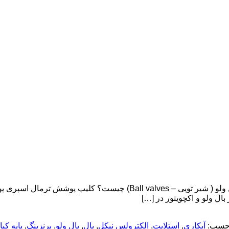
پوشش های بال ولو : پوشش های مختلف برای کاربردهای مختلف بال ولو ( ش
ال ولو و اکچویتور در […]
چسب:
آبکاری
,
استلایت
,
الکترولس نیکل
,
بال
,
بال ولو
,
برنزینگ
,
پایه کب