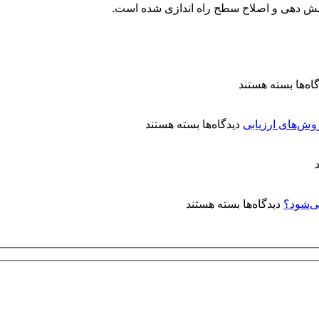
شش دهی و اصلاح سطح راه اندازی شده است.
برای
اه‌ها
بسته هستند
معرفی
کتاب
برای
«آبکاری
روش‌های ارزیابی
دیدگاه‌ها
بسته هستند
کنترل
الکترولس
کیفیت
نیکل:
پوشش‌های
مفاهیم
آبکاری
و
نقره:
کاربردها»
برای
دیدگاه‌ها
بسته هستند
فرآیندها،
چرا
استانداردها
روی
و
توپی‌
روش‌های
ولو
ارزیابی
(Ball
Valve)
آبکاری
الکترولس