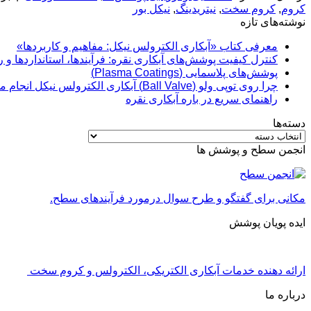
کروم
,
کروم سخت
,
نیتریدینگ
,
نیکل بور
نوشته‌های تازه
معرفی کتاب «آبکاری الکترولس نیکل: مفاهیم و کاربردها»
کنترل کیفیت پوشش‌های آبکاری نقره: فرآیندها، استانداردها و 
پوشش‌های پلاسمایی (Plasma Coatings)
چرا روی توپی‌ ولو (Ball Valve) آبکاری الکترولس نیکل انجام می‌شود؟
راهنمای سریع در باره آبکاری نقره
دسته‌ها
دسته‌ها
انجمن سطح و پوشش ها
مکانی برای گفتگو و طرح سوال درمورد فرآیندهای سطح.
ایده پویان پوشش
ارائه دهنده خدمات آبکاری الکتریکی، الکترولس و کروم سخت
درباره ما