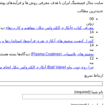
سایت متال فینیشینگ ایران با هدف معرفی روش ها و فرآیندهای پو
جدیدترین مطالب
09
ژوئن
معرفی کتاب «آبکاری الکترولس نیکل: مفاهیم و کاربردها»
دیدگ
14
مه
کنترل کیفیت پوشش‌های آبکاری نقره: فرآیندها، استانداردها و 
14
مه
برای
پوشش‌های پلاسمایی (Plasma Coatings)
دیدگاه‌ها
بسته هستند
12
پوشش‌های
مه
پلاسمایی
(Plasma
چرا روی توپی‌ ولو (Ball Valve) آبکاری الکترولس نیکل انجام می‌شود؟
Coatings)
ارتباط سریع
نام شما (required)