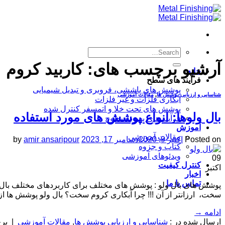
Skip
to
content
آرشیو برچسب های:
کاربید کروم
خانه
فرآیند های سطح
پوشش های پاششی، فروبری و تبدیل شیمیایی
شناسایی و ارزیابی پوشش ها
,
مقالات آموزشی
آبکاری فلزات و غیر فلزات
پوشش های تحت خلا و اتمسفر کنترل شده
بال ولوها: انواع پوشش های مورد استفاده
فرآیند های بهبود سطوح
آموزش
مقالات آموزشی
Posted on
اکتبر 9, 2020
دسامبر 17, 2023
amir ansaripour
by
کتاب و جزوه
ویدئوهای آموزشی
09
کنترل کیفیت
اکتبر
اخبار
تماس با ما
سخت، ارزانتر از آن !!! چرا آبکاری کروم سخت؟ بال ولو پوشش ها از ب
ادامه
→
ارسال شده در :
شناسایی و ارزیابی پوشش ها
,
مقالات آموزشی
|
بر