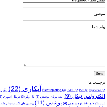
ایمیل شما (required)
موضوع
پیام شما
برچسب ها
آبکاری
(22)
آبکار
Electroplating
(3)
HVOF
(2)
PVD
(2)
Sputtering
(2)
الکترولس نیکل
(9)
ایده پویان پوشش
(3)
بال ولو
(3)
ترمال اسپری
(3)
پوشش
(11)
پ
ولو
(4)
پتروشیمی
(4)
آندایز
(2)
پوشش­ های الکتروشیمیایی
(2)