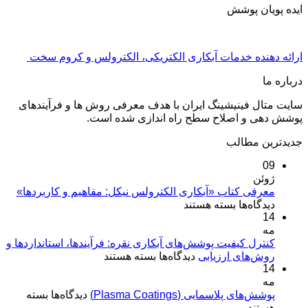
ایده پویان پوشش
ارائه دهنده خدمات آبکاری الکتریکی، الکترولس و کروم سخت
درباره ما
سایت متال فینیشینگ ایران با هدف معرفی روش ها و فرآیندهای
پوشش دهی و اصلاح سطح راه اندازی شده است.
جدیدترین مطالب
09
ژوئن
معرفی کتاب «آبکاری الکترولس نیکل: مفاهیم و کاربردها»
برای
دیدگاه‌ها
بسته هستند
14
معرفی
مه
کتاب
«آبکاری
کنترل کیفیت پوشش‌های آبکاری نقره: فرآیندها، استانداردها و
برای
روش‌های ارزیابی
الکترولس
دیدگاه‌ها
بسته هستند
14
کنترل
نیکل:
مه
کیفیت
مفاهیم
برای
پوشش‌های پلاسمایی (Plasma Coatings)
پوشش‌های
دیدگاه‌ها
بسته
و
پوشش‌های
هستند
آبکاری