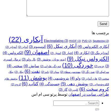
برچسب ها
آبکاری
(22)
Electroplating
(3)
HVOF
(2)
PVD
(2)
Sputtering
(2)
آبکاری نیکل
(6)
آبکاری الکترولس
(4)
آلومینیوم
(3)
آندایز
(2)
آنودایز
(2)
اصفهان
(9)
ابکاری
(4)
الکترولس
(4)
آنودایزینگ
(3)
اخبار
(3)
استیل
(2)
الکترولس نیکل
(9)
ایده پویان پوشش
(3)
بال ولو
(3)
ترمال اسپری
خوردگی
(10)
سایش
(4)
سختی
(4)
(3)
جزوه
(2)
خوردگی فلزات
(2)
نفت
(6)
سرامیک
(2)
ضد زنگ
(2)
مهندسی سطح
(2)
مواد
(2)
نانو
(2)
نیکل
(2)
نیکل
پوشش
(11)
ولو
(4)
پتروشیمی
(4)
سخت
(2)
هارد آندایز
(2)
پوشش­ های
کتاب
(6)
پوشش دهی
(5)
چسبندگی
(4)
الکتروشیمیایی
(2)
کروم
(2)
کروم سخت
(6)
گاز
(3)
کلیپ
(2)
طراحی سایت در اصفهان
توسط پرتو سی ام اس