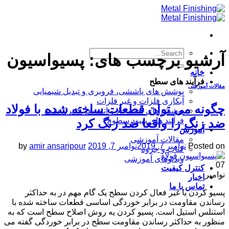
Skip
to
content
آرشیو برچسب های:
پسیواسیون
خانه
فرآیند های سطح
مقالات آموزشی
پوشش های پاششی، فروبری و تبدیل شیمیایی
آبکاری فلزات و غیر فلزات
چگونه می توان قطعات ساخته شده با فولاد
پوشش های تحت خلا و اتمسفر کنترل شده
فرآیند های بهبود سطوح
ضد زنگ را واقعا ضد زنگ کرد
آموزش
مقالات آموزشی
Posted on
نوامبر 7, 2019
نوامبر 7, 2019
amir ansaripour
by
کتاب و جزوه
ویدئوهای آموزشی
07
کنترل کیفیت
نوامبر
اخبار
تماس با ما
پسیو کردن یا غیر فعال کردن سطح یک گام مهم در به حداکثر
رساندن مقاومت در برابر خوردگی اساسی قطعات ساخته شده با
استنلس استیل است. پسیو کردن یه روش اصلاح سطح است که به
منظور به حداکثر رساندن مقاومت سطح در برابر خوردگی گفته می