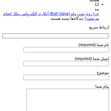
کاربردها»
12
پلاسمایی
نقره:
(Plasma
مه
فرآیندها،
Coatings)
چرا روی توپی‌ ولو (Ball Valve) آبکاری الکترولس نیکل انجام
استانداردها
برای
می‌شود؟
دیدگاه‌ها
بسته هستند
و
چرا
روش‌های
ارتباط سریع
روی
ارزیابی
توپی‌
ولو
(Ball
نام شما (required)
Valve)
آبکاری
الکترولس
ایمیل شما (required)
نیکل
انجام
می‌شود؟
موضوع
پیام شما