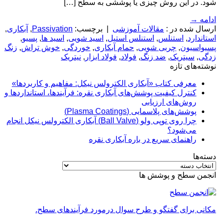
شود. در این روش چیزی یا پوششی به سطح […]
ادامه
→
ارسال شده در :
مقالات آموزشی
|
برچسب:
Passivation
,
آبکاری
,
استاندارد
,
استنلس
,
استنلس استیل
,
اسید شویی
,
اسید ها
,
پسیو
,
پسیواسیون
,
چربی شویی
,
حمام آبکاری
,
خوردگی
,
خوش تراش
,
زنگ
زدگی
,
سیتریک
,
ضد زنگ
,
فولاد
,
فولاد ابزار
,
نیتریک
نوشته‌های تازه
معرفی کتاب «آبکاری الکترولس نیکل: مفاهیم و کاربردها»
کنترل کیفیت پوشش‌های آبکاری نقره: فرآیندها، استانداردها و
روش‌های ارزیابی
پوشش‌های پلاسمایی (Plasma Coatings)
چرا روی توپی‌ ولو (Ball Valve) آبکاری الکترولس نیکل انجام
می‌شود؟
راهنمای سریع در باره آبکاری نقره
دسته‌ها
دسته‌ها
انجمن سطح و پوشش ها
مکانی برای گفتگو و طرح سوال درمورد فرآیندهای سطح.