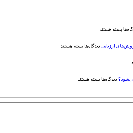
برای
اه‌ها
بسته هستند
معرفی
کتاب
برای
«آبکاری
روش‌های ارزیابی
دیدگاه‌ها
بسته هستند
کنترل
الکترولس
کیفیت
نیکل:
پوشش‌های
مفاهیم
آبکاری
و
نقره:
کاربردها»
برای
دیدگاه‌ها
بسته هستند
فرآیندها،
چرا
استانداردها
روی
و
توپی‌
روش‌های
ولو
ارزیابی
(Ball
Valve)
آبکاری
الکترولس
نیکل