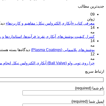
جدیدترین مطالب
09
ژوئن
معرفی کتاب «آبکاری الکترولس نیکل: مفاهیم و کاربردها»
دیدگ
14
مه
کنترل کیفیت پوشش‌های آبکاری نقره: فرآیندها، استانداردها و 
14
مه
برای
پوشش‌های پلاسمایی (Plasma Coatings)
دیدگاه‌ها
بسته هستند
12
پوشش‌های
مه
پلاسمایی
(Plasma
چرا روی توپی‌ ولو (Ball Valve) آبکاری الکترولس نیکل انجام می‌شود؟
Coatings)
ارتباط سریع
نام شما (required)
ایمیل شما (required)