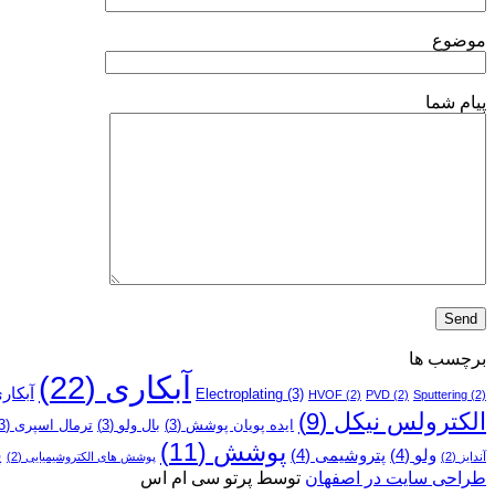
موضوع
پیام شما
برچسب ها
آبکاری
(22)
آبکار
Electroplating
(3)
HVOF
(2)
PVD
(2)
Sputtering
(2)
الکترولس نیکل
(9)
ایده پویان پوشش
(3)
بال ولو
(3)
ترمال اسپری
(3)
پوشش
(11)
پ
ولو
(4)
پتروشیمی
(4)
آندایز
(2)
پوشش­ های الکتروشیمیایی
(2)
طراحی سایت در اصفهان
توسط پرتو سی ام اس