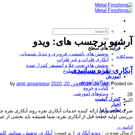
Skip
to
content
آرشیو برچسب های:
ویدو
خانه
فرآیند های سطح
پوشش های پاششی، فروبری و تبدیل شیمیایی
ویدیو آبکاری
آبکاری فلزات و غیر فلزات
پوشش های تحت خلا و اتمسفر کنترل شده
آبکاری نقره سیانیدی
فرآیند های بهبود سطوح
آموزش
مقالات آموزشی
Posted on
اکتبر 28, 2019
ژوئن 20, 2020
amir ansaripour
by
کتاب و جزوه
ویدئوهای آموزشی
28
کنترل کیفیت
اکتبر
اخبار
تماس با ما
شرکت ایده پویان ارائه کننده خدمات آبکاری نقره روند آبکاری نقره 
بررسی اولیه قطعه قبل از آبکاری نقره، شما همیشه باید بخشی از عی
ادامه
→
ارسال شده در :
ویدیو آبکاری
|
برچسب:
آبکاری
,
پوشش
,
سیانید
,
کلی