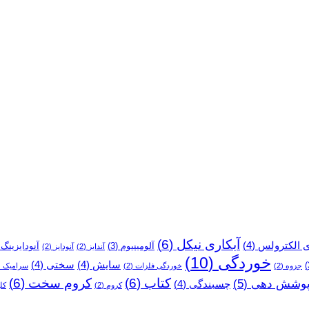
انجام
می‌شود؟
آبکاری نیکل
(6)
ی الکترولس
(4)
آلومینیوم
(3)
آنودایزینگ
)
آندایز
(2)
آنودایز
(2)
خوردگی
(10)
سایش
(4)
سختی
(4)
جزوه
(2)
خوردگی فلزات
(2)
سرامیک
2)
کتاب
(6)
کروم سخت
(6)
وشش دهی
(5)
چسبندگی
(4)
کروم
(2)
کل