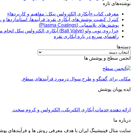
نوشته‌های تازه
معرفی کتاب «آبکاری الکترولس نیکل: مفاهیم و کاربردها»
کنترل کیفیت پوشش‌های آبکاری نقره: فرآیندها، استانداردها و 
پوشش‌های پلاسمایی (Plasma Coatings)
چرا روی توپی‌ ولو (Ball Valve) آبکاری الکترولس نیکل انجام می‌شود؟
راهنمای سریع در باره آبکاری نقره
دسته‌ها
دسته‌ها
انجمن سطح و پوشش ها
مکانی برای گفتگو و طرح سوال درمورد فرآیندهای سطح.
ایده پویان پوشش
ارائه دهنده خدمات آبکاری الکتریکی، الکترولس و کروم سخت
درباره ما
سایت متال فینیشینگ ایران با هدف معرفی روش ها و فرآیندهای پو