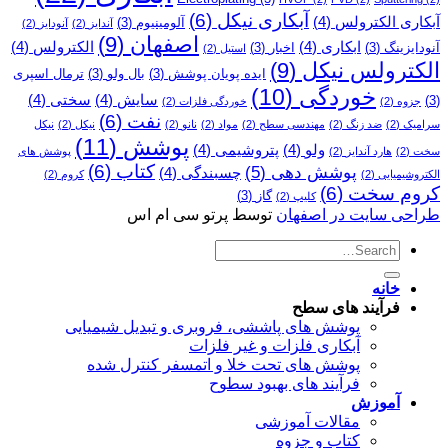
آبکاری نیکل
(6)
آبکاری الکترولس
(4)
آلومینیوم
(3)
آندایز
(2)
آنودایز
(2)
اصفهان
(9)
ابکاری
(4)
الکترولس
(4)
آنودایزینگ
(3)
اخبار
(3)
استیل
(2)
الکترولس نیکل
(9)
ایده پویان پوشش
(3)
بال ولو
(3)
ترمال اسپری
خوردگی
(10)
سایش
(4)
سختی
(4)
(3)
جزوه
(2)
خوردگی فلزات
(2)
نفت
(6)
سرامیک
(2)
ضد زنگ
(2)
مهندسی سطح
(2)
مواد
(2)
نانو
(2)
نیکل
(2)
نیکل
پوشش
(11)
ولو
(4)
پتروشیمی
(4)
سخت
(2)
هارد آندایز
(2)
پوشش­ های
کتاب
(6)
پوشش دهی
(5)
چسبندگی
(4)
الکتروشیمیایی
(2)
کروم
(2)
کروم سخت
(6)
گاز
(3)
کلیپ
(2)
طراحی سایت در اصفهان
توسط پرتو سی ام اس
خانه
فرآیند های سطح
پوشش های پاششی، فروبری و تبدیل شیمیایی
آبکاری فلزات و غیر فلزات
پوشش های تحت خلا و اتمسفر کنترل شده
فرآیند های بهبود سطوح
آموزش
مقالات آموزشی
کتاب و جزوه