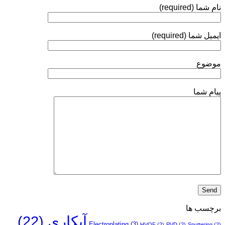
(Ball
نام شما (required)
Valve)
آبکاری
الکترولس
ایمیل شما (required)
نیکل
انجام
می‌شود؟
موضوع
پیام شما
برچسب ها
آبکاری
(22)
Electroplating
(3)
HVOF
(2)
PVD
(2)
Sputtering
(2)