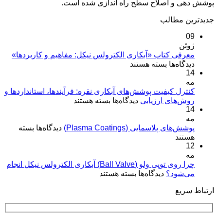
پوشش دهی و اصلاح سطح راه اندازی شده است.
جدیدترین مطالب
09
ژوئن
معرفی کتاب «آبکاری الکترولس نیکل: مفاهیم و کاربردها»
برای
دیدگاه‌ها
بسته هستند
14
معرفی
مه
کتاب
«آبکاری
کنترل کیفیت پوشش‌های آبکاری نقره: فرآیندها، استانداردها و
برای
روش‌های ارزیابی
الکترولس
دیدگاه‌ها
بسته هستند
14
کنترل
نیکل:
مه
کیفیت
مفاهیم
برای
پوشش‌های پلاسمایی (Plasma Coatings)
پوشش‌های
دیدگاه‌ها
بسته
و
پوشش‌های
هستند
آبکاری
کاربردها»
12
پلاسمایی
نقره:
(Plasma
مه
فرآیندها،
Coatings)
چرا روی توپی‌ ولو (Ball Valve) آبکاری الکترولس نیکل انجام
استانداردها
برای
می‌شود؟
دیدگاه‌ها
بسته هستند
و
چرا
روش‌های
ارتباط سریع
روی
ارزیابی
توپی‌
ولو