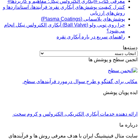
معرفی کتاب «آبکاری الکترولس نیکل: مفاهیم و کاربردها»
کنترل کیفیت پوشش‌های آبکاری نقره: فرآیندها، استانداردها و
روش‌های ارزیابی
پوشش‌های پلاسمایی (Plasma Coatings)
چرا روی توپی‌ ولو (Ball Valve) آبکاری الکترولس نیکل انجام
می‌شود؟
راهنمای سریع در باره آبکاری نقره
دسته‌ها
دسته‌ها
انجمن سطح و پوشش ها
مکانی برای گفتگو و طرح سوال درمورد فرآیندهای سطح.
ایده پویان پوشش
ارائه دهنده خدمات آبکاری الکتریکی، الکترولس و کروم سخت
درباره ما
سایت متال فینیشینگ ایران با هدف معرفی روش ها و فرآیندهای