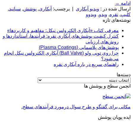
ادامه
→
ارسال شده در :
ویدیو آبکاری
|
برچسب:
آبکاری
,
پوشش
,
سیانید
,
کلیپ
,
نقره
,
ویدو
,
ویدوو
نوشته‌های تازه
معرفی کتاب «آبکاری الکترولس نیکل: مفاهیم و کاربردها»
کنترل کیفیت پوشش‌های آبکاری نقره: فرآیندها، استانداردها و
روش‌های ارزیابی
پوشش‌های پلاسمایی (Plasma Coatings)
چرا روی توپی‌ ولو (Ball Valve) آبکاری الکترولس نیکل انجام
می‌شود؟
راهنمای سریع در باره آبکاری نقره
دسته‌ها
دسته‌ها
انجمن سطح و پوشش ها
مکانی برای گفتگو و طرح سوال درمورد فرآیندهای سطح.
ایده پویان پوشش