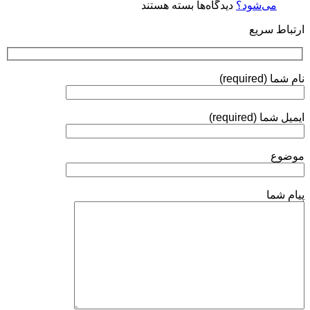
برای
می‌شود؟
دیدگاه‌ها
بسته هستند
و
چرا
روش‌های
ارتباط سریع
روی
ارزیابی
توپی‌
ولو
(Ball
نام شما (required)
Valve)
آبکاری
الکترولس
ایمیل شما (required)
نیکل
انجام
می‌شود؟
موضوع
پیام شما