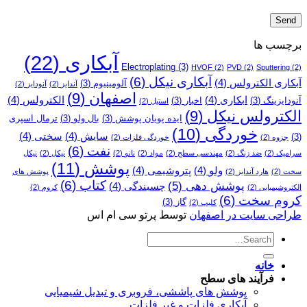
برچسب ها
آبکاری
(22)
Electroplating
(3)
HVOF
(2)
PVD
(2)
Sputtering
(2)
آبکاری نیکل
(6)
آبکاری الکترولس
(4)
آلومینیوم
(3)
آندایز
(2)
آنودایز
(2)
اصفهان
(9)
ابکاری
(4)
الکترولس
(4)
آنودایزینگ
(3)
اخبار
(3)
استیل
(2)
الکترولس نیکل
(9)
ایده پویان پوشش
(3)
بال ولو
(3)
ترمال اسپری
خوردگی
(10)
سایش
(4)
سختی
(4)
(3)
جزوه
(2)
خوردگی فلزات
(2)
نفت
(6)
سرامیک
(2)
ضد زنگ
(2)
مهندسی سطح
(2)
مواد
(2)
نانو
(2)
نیکل
(2)
نیکل
پوشش
(11)
ولو
(4)
پتروشیمی
(4)
سخت
(2)
هارد آندایز
(2)
پوشش­ های
کتاب
(6)
پوشش دهی
(5)
چسبندگی
(4)
الکتروشیمیایی
(2)
کروم
(2)
کروم سخت
(6)
گاز
(3)
کلیپ
(2)
طراحی سایت در اصفهان
توسط پرتو سی ام اس
خانه
فرآیند های سطح
پوشش های پاششی، فروبری و تبدیل شیمیایی
آبکاری فلزات و غیر فلزات