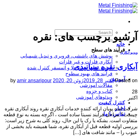
Skip
to
content
آرشیو برچسب های:
نقره
خانه
فرآیند های سطح
ویدیو آبکاری
پوشش های پاششی، فروبری و تبدیل شیمیایی
آبکاری فلزات و غیر فلزات
آبکاری نقره سیانیدی
پوشش های تحت خلا و اتمسفر کنترل شده
فرآیند های بهبود سطوح
آموزش
Posted on
اکتبر 28, 2019
ژوئن 20, 2020
amir ansaripour
by
مقالات آموزشی
کتاب و جزوه
28
ویدئوهای آموزشی
اکتبر
کنترل کیفیت
اخبار
شرکت ایده پویان ارائه کننده خدمات آبکاری نقره روند آبکاری نقره
تماس با ما
چیست؟ مراحل فرآیند نسبتاً ساده است ، اگرچه بسته به نوع قطعه
متفاوت است. بشکه یا رک با این حال، روند کلی به شرح زیر است:
بررسی اولیه قطعه قبل از آبکاری نقره، شما همیشه باید بخشی از
عیوب را – مانند شافت های […]