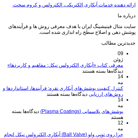
ارائه دهنده خدمات آبکاری الکتریکی، الکترولس و کروم سخت
درباره ما
سایت متال فینیشینگ ایران با هدف معرفی روش ها و فرآیندهای
پوشش دهی و اصلاح سطح راه اندازی شده است.
جدیدترین مطالب
09
ژوئن
معرفی کتاب «آبکاری الکترولس نیکل: مفاهیم و کاربردها»
برای
دیدگاه‌ها
بسته هستند
14
معرفی
مه
کتاب
«آبکاری
کنترل کیفیت پوشش‌های آبکاری نقره: فرآیندها، استانداردها و
برای
روش‌های ارزیابی
الکترولس
دیدگاه‌ها
بسته هستند
14
کنترل
نیکل:
مه
کیفیت
مفاهیم
برای
پوشش‌های پلاسمایی (Plasma Coatings)
پوشش‌های
دیدگاه‌ها
بسته
و
پوشش‌های
هستند
آبکاری
کاربردها»
12
پلاسمایی
نقره:
(Plasma
مه
فرآیندها،
Coatings)
چرا روی توپی‌ ولو (Ball Valve) آبکاری الکترولس نیکل انجام
استانداردها