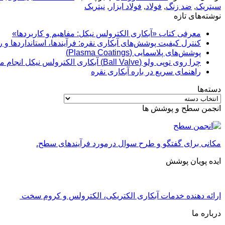
سیتریک
,
ضد زنگ
,
فولاد
,
فولاد ابزار
,
نیتریک
نوشته‌های تازه
معرفی کتاب «آبکاری الکترولس نیکل: مفاهیم و کاربردها»
کنترل کیفیت پوشش‌های آبکاری نقره: فرآیندها، استانداردها و 
پوشش‌های پلاسمایی (Plasma Coatings)
چرا روی توپی‌ ولو (Ball Valve) آبکاری الکترولس نیکل انجام می‌شود؟
راهنمای سریع در باره آبکاری نقره
دسته‌ها
دسته‌ها
انجمن سطح و پوشش ها
مکانی برای گفتگو و طرح سوال درمورد فرآیندهای سطح.
ایده پویان پوشش
ارائه دهنده خدمات آبکاری الکتریکی، الکترولس و کروم سخت
درباره ما