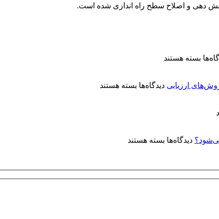
شش دهی و اصلاح سطح راه اندازی شده است.
برای
اه‌ها
بسته هستند
معرفی
کتاب
برای
«آبکاری
روش‌های ارزیابی
دیدگاه‌ها
بسته هستند
کنترل
الکترولس
کیفیت
نیکل:
پوشش‌های
مفاهیم
آبکاری
و
نقره:
کاربردها»
برای
دیدگاه‌ها
بسته هستند
فرآیندها،
چرا
استانداردها
روی
و
توپی‌
روش‌های
ولو
ارزیابی
(Ball
Valve)
آبکاری
الکترولس