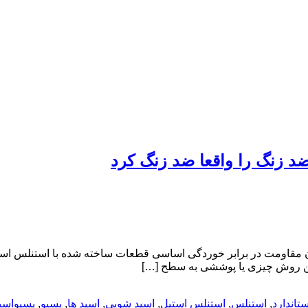
د زنگ را واقعا ضد زنگ کرد
دن مقاومت در برابر خوردگی اساسی قطعات ساخته شده با استنلس ا
ین روش چیزی یا پوششی به سطح […]
ستاندارد
,
استنلس
,
استنلس استیل
,
اسید شویی
,
اسید ها
,
پسیو
,
پسیواسی