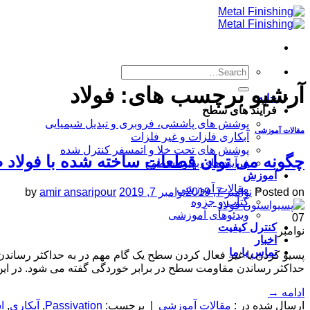
Skip
to
content
آرشیو برچسب های:
فولاد
خانه
فرآیند های سطح
پوشش های پاششی، فروبری و تبدیل شیمیایی
مقالات آموزشی
آبکاری فلزات و غیر فلزات
پوشش های تحت خلا و اتمسفر کنترل شده
چگونه می توان قطعات ساخته شده با فولاد ض
فرآیند های بهبود سطوح
آموزش
مقالات آموزشی
Posted on
نوامبر 7, 2019
نوامبر 7, 2019
amir ansaripour
by
کتاب و جزوه
ویدئوهای آموزشی
07
کنترل کیفیت
نوامبر
اخبار
تماس با ما
پسیو کردن یا غیر فعال کردن سطح یک گام مهم در به حداکثر رسان
حداکثر رساندن مقاومت سطح در برابر خوردگی گفته می شود. در ا
ادامه
→
ارسال شده در :
مقالات آموزشی
|
برچسب:
Passivation
,
آبکاری
,
ا