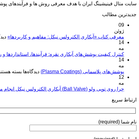
سایت متال فینیشینگ ایران با هدف معرفی روش ها و فرآیندهای پو
جدیدترین مطالب
09
ژوئن
معرفی کتاب «آبکاری الکترولس نیکل: مفاهیم و کاربردها»
دیدگ
14
مه
کنترل کیفیت پوشش‌های آبکاری نقره: فرآیندها، استانداردها و 
14
مه
برای
پوشش‌های پلاسمایی (Plasma Coatings)
دیدگاه‌ها
بسته هستند
12
پوشش‌های
مه
پلاسمایی
(Plasma
چرا روی توپی‌ ولو (Ball Valve) آبکاری الکترولس نیکل انجام می‌شود؟
Coatings)
ارتباط سریع
نام شما (required)