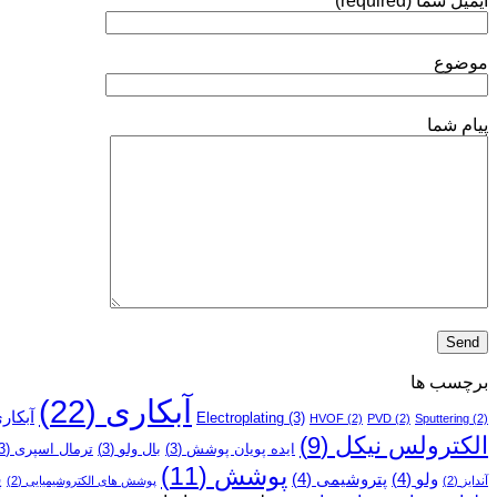
ایمیل شما (required)
موضوع
پیام شما
برچسب ها
آبکاری
(22)
آبکار
Electroplating
(3)
HVOF
(2)
PVD
(2)
Sputtering
(2)
الکترولس نیکل
(9)
ایده پویان پوشش
(3)
بال ولو
(3)
ترمال اسپری
(3)
پوشش
(11)
پ
ولو
(4)
پتروشیمی
(4)
آندایز
(2)
پوشش­ های الکتروشیمیایی
(2)