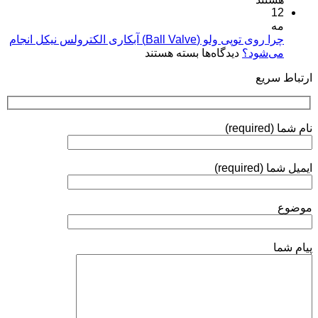
کاربردها»
12
پلاسمایی
نقره:
(Plasma
مه
فرآیندها،
Coatings)
چرا روی توپی‌ ولو (Ball Valve) آبکاری الکترولس نیکل انجام
استانداردها
برای
می‌شود؟
دیدگاه‌ها
بسته هستند
و
چرا
روش‌های
ارتباط سریع
روی
ارزیابی
توپی‌
ولو
(Ball
نام شما (required)
Valve)
آبکاری
الکترولس
ایمیل شما (required)
نیکل
انجام
می‌شود؟
موضوع
پیام شما