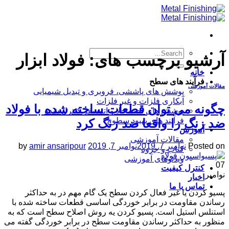
Skip
to
content
آرشیو برچسب های:
فولاد ابزار
خانه
فرآیند های سطح
مقالات آموزشی
پوشش های پاششی، فروبری و تبدیل شیمیایی
آبکاری فلزات و غیر فلزات
چگونه می توان قطعات ساخته شده با فولاد
پوشش های تحت خلا و اتمسفر کنترل شده
فرآیند های بهبود سطوح
ضد زنگ را واقعا ضد زنگ کرد
آموزش
مقالات آموزشی
Posted on
نوامبر 7, 2019
نوامبر 7, 2019
amir ansaripour
by
کتاب و جزوه
ویدئوهای آموزشی
07
کنترل کیفیت
نوامبر
اخبار
تماس با ما
پسیو کردن یا غیر فعال کردن سطح یک گام مهم در به حداکثر
رساندن مقاومت در برابر خوردگی اساسی قطعات ساخته شده با
استنلس استیل است. پسیو کردن یه روش اصلاح سطح است که به
منظور به حداکثر رساندن مقاومت سطح در برابر خوردگی گفته می