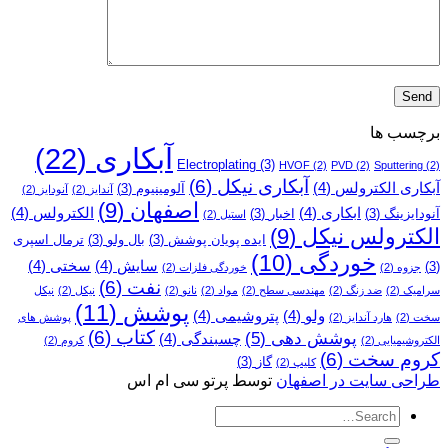
برچسب ها
آبکاری
(22)
Electroplating
(3)
HVOF
(2)
PVD
(2)
Sputtering
(2)
آبکاری نیکل
(6)
آبکاری الکترولس
(4)
آلومینیوم
(3)
آندایز
(2)
آنودایز
(2)
اصفهان
(9)
ابکاری
(4)
الکترولس
(4)
آنودایزینگ
(3)
اخبار
(3)
استیل
(2)
الکترولس نیکل
(9)
ایده پویان پوشش
(3)
بال ولو
(3)
ترمال اسپری
خوردگی
(10)
سایش
(4)
سختی
(4)
(3)
جزوه
(2)
خوردگی فلزات
(2)
نفت
(6)
سرامیک
(2)
ضد زنگ
(2)
مهندسی سطح
(2)
مواد
(2)
نانو
(2)
نیکل
(2)
نیکل
پوشش
(11)
ولو
(4)
پتروشیمی
(4)
سخت
(2)
هارد آندایز
(2)
پوشش­ های
کتاب
(6)
پوشش دهی
(5)
چسبندگی
(4)
الکتروشیمیایی
(2)
کروم
(2)
کروم سخت
(6)
گاز
(3)
کلیپ
(2)
طراحی سایت در اصفهان
توسط پرتو سی ام اس