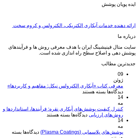
ایده پویان پوشش
ارائه دهنده خدمات آبکاری الکتریکی، الکترولس و کروم سخت
درباره ما
سایت متال فینیشینگ ایران با هدف معرفی روش ها و فرآیندهای
پوشش دهی و اصلاح سطح راه اندازی شده است.
جدیدترین مطالب
09
ژوئن
معرفی کتاب «آبکاری الکترولس نیکل: مفاهیم و کاربردها»
برای
دیدگاه‌ها
بسته هستند
14
معرفی
مه
کتاب
«آبکاری
کنترل کیفیت پوشش‌های آبکاری نقره: فرآیندها، استانداردها و
برای
روش‌های ارزیابی
الکترولس
دیدگاه‌ها
بسته هستند
14
کنترل
نیکل:
مه
کیفیت
مفاهیم
برای
پوشش‌های پلاسمایی (Plasma Coatings)
پوشش‌های
دیدگاه‌ها
بسته
و
پوشش‌های
هستند
آبکاری