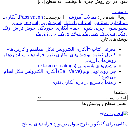
شود. در این روش چیزی یا پوششی به سطح […]
ادامه
→
ارسال شده در :
مقالات آموزشی
|
برچسب:
Passivation
,
آبکاری
,
استاندارد
,
استنلس
,
استنلس استیل
,
اسید شویی
,
اسید ها
,
پسیو
,
پسیواسیون
,
چربی شویی
,
حمام آبکاری
,
خوردگی
,
خوش تراش
,
زنگ
زدگی
,
سیتریک
,
ضد زنگ
,
فولاد
,
فولاد ابزار
,
نیتریک
نوشته‌های تازه
معرفی کتاب «آبکاری الکترولس نیکل: مفاهیم و کاربردها»
کنترل کیفیت پوشش‌های آبکاری نقره: فرآیندها، استانداردها و
روش‌های ارزیابی
پوشش‌های پلاسمایی (Plasma Coatings)
چرا روی توپی‌ ولو (Ball Valve) آبکاری الکترولس نیکل انجام
می‌شود؟
راهنمای سریع در باره آبکاری نقره
دسته‌ها
دسته‌ها
انجمن سطح و پوشش ها
مکانی برای گفتگو و طرح سوال درمورد فرآیندهای سطح.