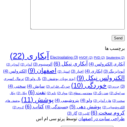
برچسب ها
آبکاری
(22)
Electroplating
(3)
HVOF
(2)
PVD
(2)
Sputtering
(2)
آبکاری نیکل
(6)
آبکاری الکترولس
(4)
آلومینیوم
(3)
آندایز
(2)
آنودایز
(2)
اصفهان
(9)
ابکاری
(4)
الکترولس
(4)
آنودایزینگ
(3)
اخبار
(3)
استیل
(2)
الکترولس نیکل
(9)
ایده پویان پوشش
(3)
بال ولو
(3)
ترمال اسپری
خوردگی
(10)
سایش
(4)
سختی
(4)
(3)
جزوه
(2)
خوردگی فلزات
(2)
نفت
(6)
سرامیک
(2)
ضد زنگ
(2)
مهندسی سطح
(2)
مواد
(2)
نانو
(2)
نیکل
(2)
نیکل
پوشش
(11)
ولو
(4)
پتروشیمی
(4)
سخت
(2)
هارد آندایز
(2)
پوشش­ های
کتاب
(6)
پوشش دهی
(5)
چسبندگی
(4)
الکتروشیمیایی
(2)
کروم
(2)
کروم سخت
(6)
گاز
(3)
کلیپ
(2)
طراحی سایت در اصفهان
توسط پرتو سی ام اس