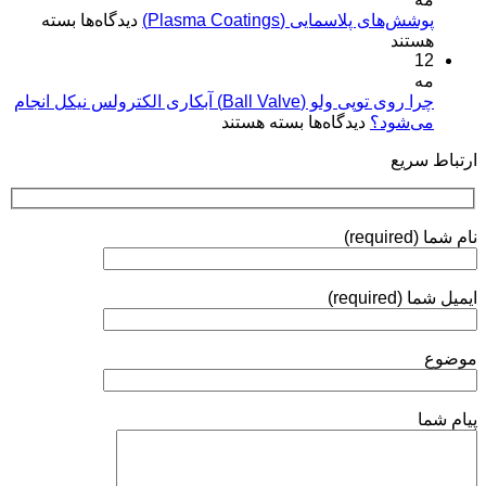
مفاهیم
برای
پوشش‌های پلاسمایی (Plasma Coatings)
پوشش‌های
دیدگاه‌ها
بسته
و
پوشش‌های
هستند
آبکاری
کاربردها»
12
پلاسمایی
نقره:
(Plasma
مه
فرآیندها،
Coatings)
چرا روی توپی‌ ولو (Ball Valve) آبکاری الکترولس نیکل انجام
استانداردها
برای
می‌شود؟
دیدگاه‌ها
بسته هستند
و
چرا
روش‌های
ارتباط سریع
روی
ارزیابی
توپی‌
ولو
(Ball
نام شما (required)
Valve)
آبکاری
الکترولس
ایمیل شما (required)
نیکل
انجام
می‌شود؟
موضوع
پیام شما