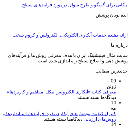
مکانی برای گفتگو و طرح سوال درمورد فرآیندهای سطح.
ایده پویان پوشش
ارائه دهنده خدمات آبکاری الکتریکی، الکترولس و کروم سخت
درباره ما
سایت متال فینیشینگ ایران با هدف معرفی روش ها و فرآیندهای
پوشش دهی و اصلاح سطح راه اندازی شده است.
جدیدترین مطالب
09
ژوئن
معرفی کتاب «آبکاری الکترولس نیکل: مفاهیم و کاربردها»
برای
دیدگاه‌ها
بسته هستند
14
معرفی
مه
کتاب
«آبکاری
کنترل کیفیت پوشش‌های آبکاری نقره: فرآیندها، استانداردها و
برای
روش‌های ارزیابی
الکترولس
دیدگاه‌ها
بسته هستند
14
کنترل
نیکل:
مه
کیفیت