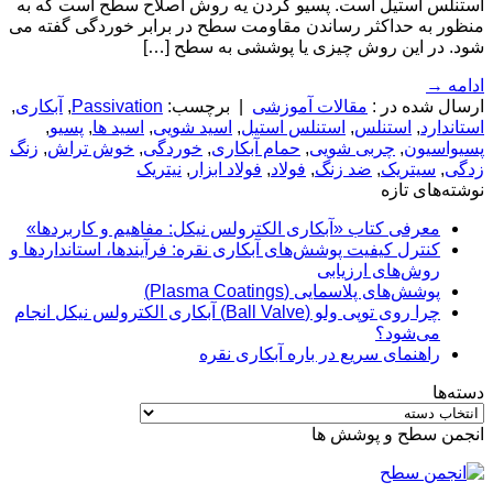
استنلس استیل است. پسیو کردن یه روش اصلاح سطح است که به
منظور به حداکثر رساندن مقاومت سطح در برابر خوردگی گفته می
شود. در این روش چیزی یا پوششی به سطح […]
ادامه
→
ارسال شده در :
مقالات آموزشی
|
برچسب:
Passivation
,
آبکاری
,
استاندارد
,
استنلس
,
استنلس استیل
,
اسید شویی
,
اسید ها
,
پسیو
,
پسیواسیون
,
چربی شویی
,
حمام آبکاری
,
خوردگی
,
خوش تراش
,
زنگ
زدگی
,
سیتریک
,
ضد زنگ
,
فولاد
,
فولاد ابزار
,
نیتریک
نوشته‌های تازه
معرفی کتاب «آبکاری الکترولس نیکل: مفاهیم و کاربردها»
کنترل کیفیت پوشش‌های آبکاری نقره: فرآیندها، استانداردها و
روش‌های ارزیابی
پوشش‌های پلاسمایی (Plasma Coatings)
چرا روی توپی‌ ولو (Ball Valve) آبکاری الکترولس نیکل انجام
می‌شود؟
راهنمای سریع در باره آبکاری نقره
دسته‌ها
دسته‌ها
انجمن سطح و پوشش ها