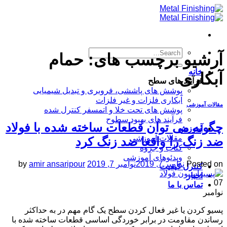
Skip
to
content
آرشیو برچسب های:
حمام
خانه
آبکاری
فرآیند های سطح
پوشش های پاششی، فروبری و تبدیل شیمیایی
آبکاری فلزات و غیر فلزات
مقالات آموزشی
پوشش های تحت خلا و اتمسفر کنترل شده
فرآیند های بهبود سطوح
چگونه می توان قطعات ساخته شده با فولاد
آموزش
مقالات آموزشی
ضد زنگ را واقعا ضد زنگ کرد
کتاب و جزوه
ویدئوهای آموزشی
Posted on
نوامبر 7, 2019
نوامبر 7, 2019
amir ansaripour
by
کنترل کیفیت
اخبار
07
تماس با ما
نوامبر
پسیو کردن یا غیر فعال کردن سطح یک گام مهم در به حداکثر
رساندن مقاومت در برابر خوردگی اساسی قطعات ساخته شده با