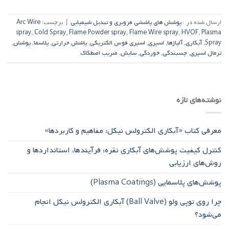
ارسال شده در :
پوشش های پاششی فروبری و تبدیل شیمیایی
|
برچسب:
Arc Wire
spray
,
Cold Spray
,
Flame Powder spray
,
Flame Wire spray
,
HVOF
,
Plasma
Spray
,
آبکاری
,
آلیاژها
,
اسپری
,
اسپری قوس الکتریکی
,
پاشش حرارتی
,
پلاسما
,
پوشش
,
ترمال اسپری
,
چسبندگی
,
خوردگی
,
سایش
,
ضریب اصطکاک
نوشته‌های تازه
معرفی کتاب «آبکاری الکترولس نیکل: مفاهیم و کاربردها»
کنترل کیفیت پوشش‌های آبکاری نقره: فرآیندها، استانداردها و
روش‌های ارزیابی
پوشش‌های پلاسمایی (Plasma Coatings)
چرا روی توپی‌ ولو (Ball Valve) آبکاری الکترولس نیکل انجام
می‌شود؟