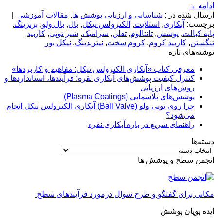
ادامه
→
ارسال شده در :
شناسایی و ارزیابی پوشش ها
,
مقالات آموزشی
|
برچسب:
آبکاری
,
استلایت
,
الکترولس نیکل
,
بال
,
بال ولو
,
برنزینگ
,
پایه کبالت
,
پوشش
,
تانتالوم
,
تفلن
,
سرامیک
,
شیر توپی
,
کاربید
تنگستن
,
کاربید کروم
,
کروم سخت
,
نیتریدینگ
,
نیکل بور
نوشته‌های تازه
معرفی کتاب «آبکاری الکترولس نیکل: مفاهیم و کاربردها»
کنترل کیفیت پوشش‌های آبکاری نقره: فرآیندها، استانداردها و
روش‌های ارزیابی
پوشش‌های پلاسمایی (Plasma Coatings)
چرا روی توپی‌ ولو (Ball Valve) آبکاری الکترولس نیکل انجام
می‌شود؟
راهنمای سریع در باره آبکاری نقره
دسته‌ها
دسته‌ها
انجمن سطح و پوشش ها
مکانی برای گفتگو و طرح سوال درمورد فرآیندهای سطح.
ایده پویان پوشش