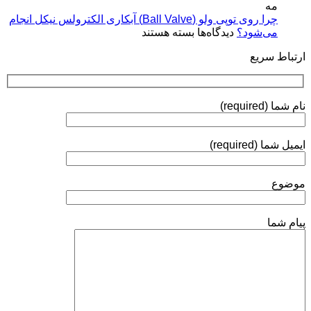
(Plasma
مه
فرآیندها،
Coatings)
چرا روی توپی‌ ولو (Ball Valve) آبکاری الکترولس نیکل انجام
استانداردها
برای
می‌شود؟
دیدگاه‌ها
بسته هستند
و
چرا
روش‌های
ارتباط سریع
روی
ارزیابی
توپی‌
ولو
(Ball
نام شما (required)
Valve)
آبکاری
الکترولس
ایمیل شما (required)
نیکل
انجام
می‌شود؟
موضوع
پیام شما