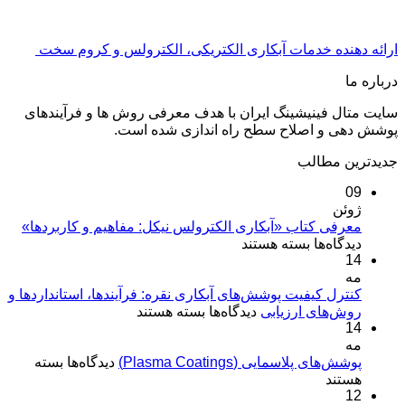
ارائه دهنده خدمات آبکاری الکتریکی، الکترولس و کروم سخت
درباره ما
سایت متال فینیشینگ ایران با هدف معرفی روش ها و فرآیندهای
پوشش دهی و اصلاح سطح راه اندازی شده است.
جدیدترین مطالب
09
ژوئن
معرفی کتاب «آبکاری الکترولس نیکل: مفاهیم و کاربردها»
برای
دیدگاه‌ها
بسته هستند
14
معرفی
مه
کتاب
«آبکاری
کنترل کیفیت پوشش‌های آبکاری نقره: فرآیندها، استانداردها و
برای
روش‌های ارزیابی
الکترولس
دیدگاه‌ها
بسته هستند
14
کنترل
نیکل:
مه
کیفیت
مفاهیم
برای
پوشش‌های پلاسمایی (Plasma Coatings)
پوشش‌های
دیدگاه‌ها
بسته
و
پوشش‌های
هستند
آبکاری
کاربردها»
12
پلاسمایی
نقره: