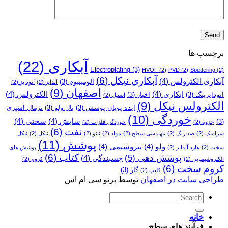
برچسب ها
آبکاری
(22)
Electroplating
(3)
HVOF
(2)
PVD
(2)
Sputtering
(2)
آبکاری نیکل
(6)
آبکاری الکترولس
(4)
آلومینیوم
(3)
آندایز
(2)
آنودایز
(2)
اصفهان
(9)
ابکاری
(4)
الکترولس
(4)
آنودایزینگ
(3)
اخبار
(3)
استیل
(2)
الکترولس نیکل
(9)
ایده پویان پوشش
(3)
بال ولو
(3)
ترمال اسپری
خوردگی
(10)
سایش
(4)
سختی
(4)
(3)
جزوه
(2)
خوردگی فلزات
(2)
نفت
(6)
سرامیک
(2)
ضد زنگ
(2)
مهندسی سطح
(2)
مواد
(2)
نانو
(2)
نیکل
(2)
نیکل
پوشش
(11)
ولو
(4)
پتروشیمی
(4)
سخت
(2)
هارد آندایز
(2)
پوشش­ های
کتاب
(6)
پوشش دهی
(5)
چسبندگی
(4)
الکتروشیمیایی
(2)
کروم
(2)
کروم سخت
(6)
گاز
(3)
کلیپ
(2)
طراحی سایت در اصفهان
توسط پرتو سی ام اس
خانه
فرآیند های سطح