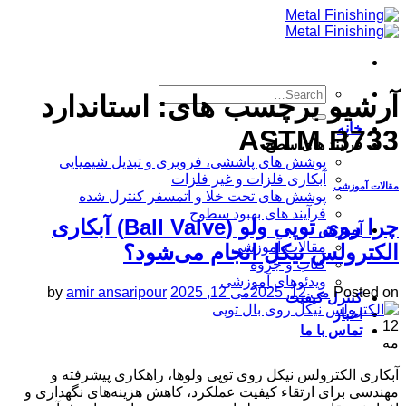
Skip
to
content
آرشیو برچسب های:
استاندارد
خانه
ASTM B733
فرآیند های سطح
پوشش های پاششی، فروبری و تبدیل شیمیایی
آبکاری فلزات و غیر فلزات
مقالات آموزشی
پوشش های تحت خلا و اتمسفر کنترل شده
فرآیند های بهبود سطوح
چرا روی توپی‌ ولو (Ball Valve) آبکاری
آموزش
مقالات آموزشی
الکترولس نیکل انجام می‌شود؟
کتاب و جزوه
ویدئوهای آموزشی
Posted on
می 12, 2025
می 12, 2025
amir ansaripour
by
کنترل کیفیت
اخبار
12
تماس با ما
مه
آبکاری الکترولس نیکل روی توپی‌ ولوها، راهکاری پیشرفته و
مهندسی برای ارتقاء کیفیت عملکرد، کاهش هزینه‌های نگهداری و