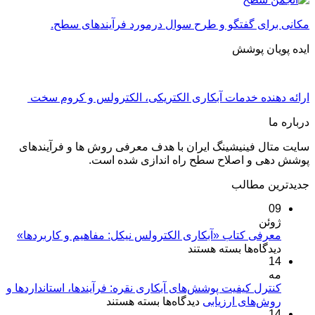
مکانی برای گفتگو و طرح سوال درمورد فرآیندهای سطح.
ایده پویان پوشش
ارائه دهنده خدمات آبکاری الکتریکی، الکترولس و کروم سخت
درباره ما
سایت متال فینیشینگ ایران با هدف معرفی روش ها و فرآیندهای
پوشش دهی و اصلاح سطح راه اندازی شده است.
جدیدترین مطالب
09
ژوئن
معرفی کتاب «آبکاری الکترولس نیکل: مفاهیم و کاربردها»
برای
دیدگاه‌ها
بسته هستند
14
معرفی
مه
کتاب
«آبکاری
کنترل کیفیت پوشش‌های آبکاری نقره: فرآیندها، استانداردها و
برای
روش‌های ارزیابی
الکترولس
دیدگاه‌ها
بسته هستند
14
کنترل
نیکل: