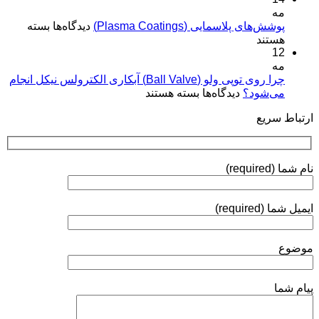
مه
کیفیت
مفاهیم
برای
پوشش‌های پلاسمایی (Plasma Coatings)
پوشش‌های
دیدگاه‌ها
بسته
و
پوشش‌های
هستند
آبکاری
کاربردها»
12
پلاسمایی
نقره:
(Plasma
مه
فرآیندها،
Coatings)
چرا روی توپی‌ ولو (Ball Valve) آبکاری الکترولس نیکل انجام
استانداردها
برای
می‌شود؟
دیدگاه‌ها
بسته هستند
و
چرا
روش‌های
ارتباط سریع
روی
ارزیابی
توپی‌
ولو
(Ball
نام شما (required)
Valve)
آبکاری
الکترولس
ایمیل شما (required)
نیکل
انجام
می‌شود؟
موضوع
پیام شما