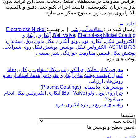
افزایش مقاومت در محیط‌های صنعتی سخت است. این فرآیند بدون
نیاز به جریان الکتریسیته، قابلیت اجرای یکنواخت، دقیق و باکیفیت
بالا را روی پیچیده‌ترین سطوح ممکن می‌سازد.
ادامه
→
ارسال شده در :
مقالات آموزشی
|
برچسب:
Electroless Nickel
Electroless Nickel Coating
,
Ball Valve
,
آبکاری
,
آبکاری
الکترولس نیکل
,
آبکاری توپی ولو
,
آبکاری نیکل بدون برق
,
استاندارد
ASTM B733
,
الکترولس نیکل
,
پوشش
,
پوشش نیکل روی شیرآلات
,
پوشش نیکل فسفر
,
مقاومت خوردگی شیر صنعتی
نوشته‌های تازه
معرفی کتاب «آبکاری الکترولس نیکل: مفاهیم و کاربردها»
کنترل کیفیت پوشش‌های آبکاری نقره: فرآیندها، استانداردها و
روش‌های ارزیابی
پوشش‌های پلاسمایی (Plasma Coatings)
چرا روی توپی‌ ولو (Ball Valve) آبکاری الکترولس نیکل انجام
می‌شود؟
راهنمای سریع در باره آبکاری نقره
دسته‌ها
دسته‌ها
انجمن سطح و پوشش ها