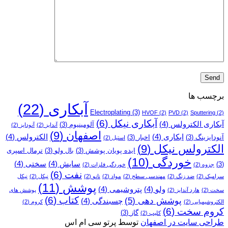
برچسب ها
آبکاری
(22)
Electroplating
(3)
HVOF
(2)
PVD
(2)
Sputtering
(2)
آبکاری نیکل
(6)
آبکاری الکترولس
(4)
آلومینیوم
(3)
آندایز
(2)
آنودایز
(2)
اصفهان
(9)
ابکاری
(4)
الکترولس
(4)
آنودایزینگ
(3)
اخبار
(3)
استیل
(2)
الکترولس نیکل
(9)
ایده پویان پوشش
(3)
بال ولو
(3)
ترمال اسپری
خوردگی
(10)
سایش
(4)
سختی
(4)
(3)
جزوه
(2)
خوردگی فلزات
(2)
نفت
(6)
سرامیک
(2)
ضد زنگ
(2)
مهندسی سطح
(2)
مواد
(2)
نانو
(2)
نیکل
(2)
نیکل
پوشش
(11)
ولو
(4)
پتروشیمی
(4)
سخت
(2)
هارد آندایز
(2)
پوشش­ های
کتاب
(6)
پوشش دهی
(5)
چسبندگی
(4)
الکتروشیمیایی
(2)
کروم
(2)
کروم سخت
(6)
گاز
(3)
کلیپ
(2)
طراحی سایت در اصفهان
توسط پرتو سی ام اس