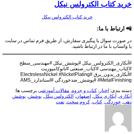
خرید کتاب الکترولس نیکل
خرید کتاب الکترولس نیکل
📲 ارتباط با ما:
در صورت سوال یا پیگیری سفارش، از طریق فرم تماس در سایت
یا واتساپ با ما در ارتباط باشید.
#آبکاری_الکترولس_نیکل #پوشش_نیکل #مهندسی_سطح
#کتاب_مهندسی #کتاب_صنعتی #نانوکامپوزیت
#آبکاری_بدون_برق #ElectrolessNickel #NickelPlating
#MetalFinishing #پوشش_ضدخوردگی #استاندارد_AMS
دسته بندی:
اخبار
,
کتاب و جزوه
,
مقالات آموزشی
برچسب ها:
آبکاری
,
آبکاری نیکل
,
اصفهان
,
الکترولس نیکل
,
پوشش
,
پوشش
دهی
,
خوردگی
,
کتاب
,
کروم سخت
,
نفت