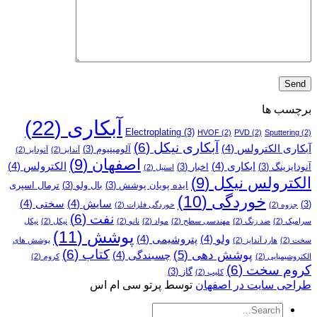
برچسب ها
آبکاری
(22)
Electroplating
(3)
HVOF
(2)
PVD
(2)
Sputtering
(2)
آبکاری نیکل
(6)
آبکاری الکترولس
(4)
آلومینیوم
(3)
آندایز
(2)
آنودایز
(2)
اصفهان
(9)
ابکاری
(4)
الکترولس
(4)
آنودایزینگ
(3)
اخبار
(3)
استیل
(2)
الکترولس نیکل
(9)
ایده پویان پوشش
(3)
بال ولو
(3)
ترمال اسپری
خوردگی
(10)
سایش
(4)
سختی
(4)
(3)
جزوه
(2)
خوردگی فلزات
(2)
نفت
(6)
سرامیک
(2)
ضد زنگ
(2)
مهندسی سطح
(2)
مواد
(2)
نانو
(2)
نیکل
(2)
نیکل
پوشش
(11)
ولو
(4)
پتروشیمی
(4)
سخت
(2)
هارد آندایز
(2)
پوشش­ های
کتاب
(6)
پوشش دهی
(5)
چسبندگی
(4)
الکتروشیمیایی
(2)
کروم
(2)
کروم سخت
(6)
گاز
(3)
کلیپ
(2)
طراحی سایت در اصفهان
توسط پرتو سی ام اس