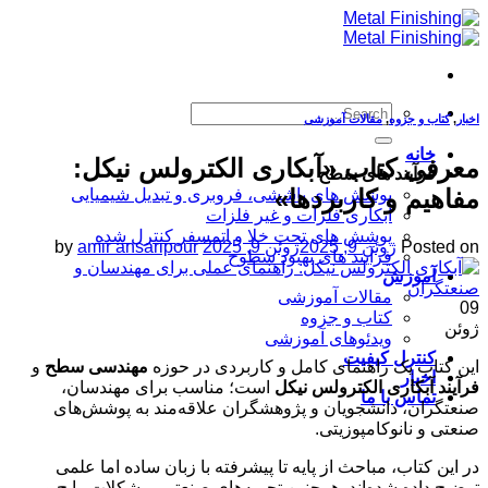
Skip
to
content
اخبار
,
کتاب و جزوه
,
مقالات آموزشی
خانه
معرفی کتاب «آبکاری الکترولس نیکل:
فرآیند های سطح
مفاهیم و کاربردها»
پوشش های پاششی، فروبری و تبدیل شیمیایی
آبکاری فلزات و غیر فلزات
پوشش های تحت خلا و اتمسفر کنترل شده
Posted on
ژوئن 9, 2025
ژوئن 9, 2025
amir ansaripour
by
فرآیند های بهبود سطوح
آموزش
مقالات آموزشی
09
کتاب و جزوه
ژوئن
ویدئوهای آموزشی
کنترل کیفیت
این کتاب یک راهنمای کامل و کاربردی در حوزه
مهندسی سطح
و
اخبار
فرآیند آبکاری الکترولس نیکل
است؛ مناسب برای مهندسان،
تماس با ما
صنعتگران، دانشجویان و پژوهشگران علاقه‌مند به پوشش‌های
صنعتی و نانوکامپوزیتی.
در این کتاب، مباحث از پایه تا پیشرفته با زبان ساده اما علمی
توضیح داده شده‌اند. همچنین تجربه‌های صنعتی، مشکلات رایج و