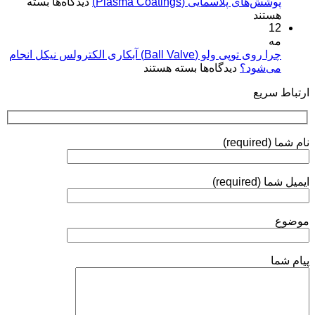
برای
پوشش‌های پلاسمایی (Plasma Coatings)
پوشش‌های
دیدگاه‌ها
بسته
و
پوشش‌های
هستند
آبکاری
کاربردها»
12
پلاسمایی
نقره:
(Plasma
مه
فرآیندها،
Coatings)
چرا روی توپی‌ ولو (Ball Valve) آبکاری الکترولس نیکل انجام
استانداردها
برای
می‌شود؟
دیدگاه‌ها
بسته هستند
و
چرا
روش‌های
ارتباط سریع
روی
ارزیابی
توپی‌
ولو
(Ball
نام شما (required)
Valve)
آبکاری
الکترولس
ایمیل شما (required)
نیکل
انجام
می‌شود؟
موضوع
پیام شما