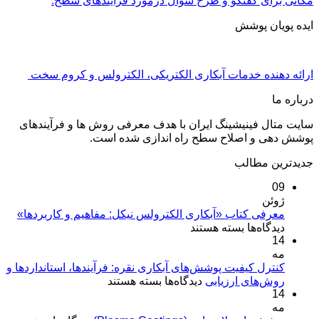
مکانی برای گفتگو و طرح سوال درمورد فرآیندهای سطح.
ایده پویان پوشش
ارائه دهنده خدمات آبکاری الکتریکی، الکترولس و کروم سخت
درباره ما
سایت متال فینیشینگ ایران با هدف معرفی روش ها و فرآیندهای
پوشش دهی و اصلاح سطح راه اندازی شده است.
جدیدترین مطالب
09
ژوئن
معرفی کتاب «آبکاری الکترولس نیکل: مفاهیم و کاربردها»
برای
دیدگاه‌ها
بسته هستند
14
معرفی
مه
کتاب
«آبکاری
کنترل کیفیت پوشش‌های آبکاری نقره: فرآیندها، استانداردها و
برای
روش‌های ارزیابی
الکترولس
دیدگاه‌ها
بسته هستند
14
کنترل
نیکل:
مه
کیفیت
مفاهیم