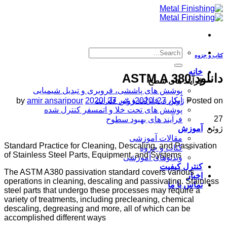
Skip
to
content
کتاب و جزوه
خانه
دانلود ASTM A 380
فرآیند های سطح
پوشش های پاششی، فروبری و تبدیل شیمیایی
آبکاری فلزات و غیر فلزات
Posted on
ژوئن 27, 2020
ژوئن 27, 2020
amir ansaripour
by
پوشش های تحت خلا و اتمسفر کنترل شده
27
فرآیند های بهبود سطوح
ژوئن
آموزش
مقالات آموزشی
Standard Practice for Cleaning, Descaling, and Passivation
کتاب و جزوه
of Stainless Steel Parts, Equipment, and Systems
ویدئوهای آموزشی
کنترل کیفیت
The ASTM A380 passivation standard covers various
اخبار
operations in cleaning, descaling and passivating. Stainless
تماس با ما
steel parts that undergo these processes may require a
variety of treatments, including precleaning, chemical
descaling, degreasing and more, all of which can be
accomplished different ways