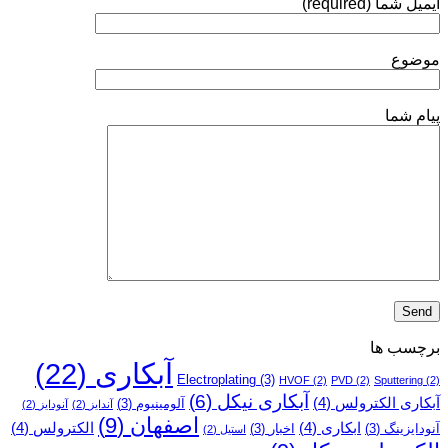
ایمیل شما (required)
نیکل
انجام
می‌شود؟
موضوع
پیام شما
برچسب ها
آبکاری
(22)
Electroplating
(3)
HVOF
(2)
PVD
(2)
Sputtering
(2)
آبکاری نیکل
(6)
آبکاری الکترولس
(4)
آلومینیوم
(3)
آندایز
(2)
آنودایز
(2)
اصفهان
(9)
ابکاری
(4)
الکترولس
(4)
آنودایزینگ
(3)
اخبار
(3)
استیل
(2)