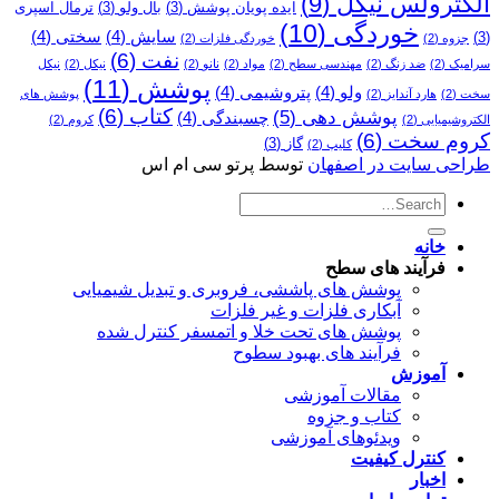
الکترولس نیکل
(9)
ایده پویان پوشش
(3)
بال ولو
(3)
ترمال اسپری
خوردگی
(10)
سایش
(4)
سختی
(4)
(3)
جزوه
(2)
خوردگی فلزات
(2)
نفت
(6)
سرامیک
(2)
ضد زنگ
(2)
مهندسی سطح
(2)
مواد
(2)
نانو
(2)
نیکل
(2)
نیکل
پوشش
(11)
ولو
(4)
پتروشیمی
(4)
سخت
(2)
هارد آندایز
(2)
پوشش­ های
کتاب
(6)
پوشش دهی
(5)
چسبندگی
(4)
الکتروشیمیایی
(2)
کروم
(2)
کروم سخت
(6)
گاز
(3)
کلیپ
(2)
طراحی سایت در اصفهان
توسط پرتو سی ام اس
خانه
فرآیند های سطح
پوشش های پاششی، فروبری و تبدیل شیمیایی
آبکاری فلزات و غیر فلزات
پوشش های تحت خلا و اتمسفر کنترل شده
فرآیند های بهبود سطوح
آموزش
مقالات آموزشی
کتاب و جزوه
ویدئوهای آموزشی
کنترل کیفیت
اخبار