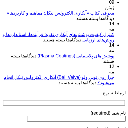
09
ژوئن
معرفی کتاب «آبکاری الکترولس نیکل: مفاهیم و کاربردها»
برای
دیدگاه‌ها
بسته هستند
14
معرفی
مه
کتاب
«آبکاری
کنترل کیفیت پوشش‌های آبکاری نقره: فرآیندها، استانداردها و
برای
روش‌های ارزیابی
الکترولس
دیدگاه‌ها
بسته هستند
14
کنترل
نیکل:
مه
کیفیت
مفاهیم
برای
پوشش‌های پلاسمایی (Plasma Coatings)
پوشش‌های
دیدگاه‌ها
بسته
و
پوشش‌های
هستند
آبکاری
کاربردها»
12
پلاسمایی
نقره:
(Plasma
مه
فرآیندها،
Coatings)
چرا روی توپی‌ ولو (Ball Valve) آبکاری الکترولس نیکل انجام
استانداردها
برای
می‌شود؟
دیدگاه‌ها
بسته هستند
و
چرا
روش‌های
ارتباط سریع
روی
ارزیابی
توپی‌
ولو
(Ball
نام شما (required)
Valve)
آبکاری
الکترولس