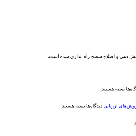
شش دهی و اصلاح سطح راه اندازی شده است.
برای
اه‌ها
بسته هستند
معرفی
کتاب
برای
«آبکاری
روش‌های ارزیابی
دیدگاه‌ها
بسته هستند
کنترل
الکترولس
کیفیت
نیکل:
پوشش‌های
مفاهیم
آبکاری
و
نقره:
کاربردها»