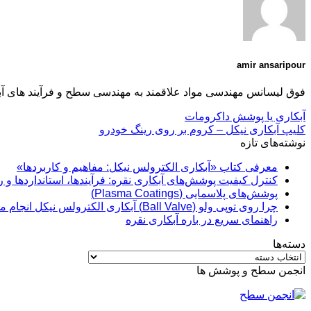
amir ansaripour
فوق لیسانس مهندسی مواد علاقمند به مهندسی سطح و فرآیند های آب
آبکاری یا پوشش داکرومات
کلیپ آبکاری نیکل – کروم بر روی رینگ خودرو
نوشته‌های تازه
معرفی کتاب «آبکاری الکترولس نیکل: مفاهیم و کاربردها»
کنترل کیفیت پوشش‌های آبکاری نقره: فرآیندها، استانداردها و 
پوشش‌های پلاسمایی (Plasma Coatings)
چرا روی توپی‌ ولو (Ball Valve) آبکاری الکترولس نیکل انجام می‌شود؟
راهنمای سریع در باره آبکاری نقره
دسته‌ها
دسته‌ها
انجمن سطح و پوشش ها