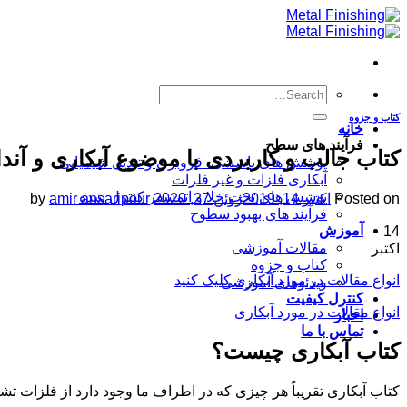
Skip
to
content
کتاب و جزوه
خانه
فرآیند های سطح
کتاب جالب و کاربردی با موضوع آبکاری و آندا
پوشش های پاششی، فروبری و تبدیل شیمیایی
آبکاری فلزات و غیر فلزات
پوشش های تحت خلا و اتمسفر کنترل شده
Posted on
اکتبر 14, 2019
ژوئن 27, 2020
amir ansaripour
by
فرآیند های بهبود سطوح
آموزش
14
مقالات آموزشی
اکتبر
کتاب و جزوه
انواع مقالات در مورد آبکاری کلیک کنید
ویدئوهای آموزشی
کنترل کیفیت
انواع مقالات در مورد آبکاری
اخبار
تماس با ما
کتاب آبکاری چیست؟
کتاب آبکاری تقریباً هر چیزی که در اطراف ما وجود دارد از فلزات ت