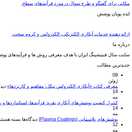
مکانی برای گفتگو و طرح سوال درمورد فرآیندهای سطح.
ایده پویان پوشش
ارائه دهنده خدمات آبکاری الکتریکی، الکترولس و کروم سخت
درباره ما
سایت متال فینیشینگ ایران با هدف معرفی روش ها و فرآیندهای پو
جدیدترین مطالب
09
ژوئن
معرفی کتاب «آبکاری الکترولس نیکل: مفاهیم و کاربردها»
دیدگ
14
مه
کنترل کیفیت پوشش‌های آبکاری نقره: فرآیندها، استانداردها و 
14
مه
برای
پوشش‌های پلاسمایی (Plasma Coatings)
دیدگاه‌ها
بسته هستند
12
پوشش‌های
مه
پلاسمایی