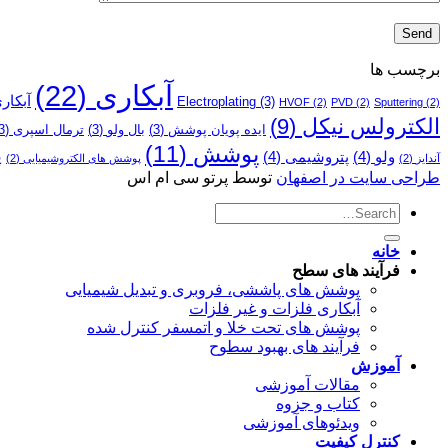
برچسب ها
آبکاری
(22)
آبکار
Electroplating
(3)
HVOF
(2)
PVD
(2)
Sputtering
(2)
الکترولس نیکل
(9)
ایده پویان پوشش
(3)
بال ولو
(3)
ترمال اسپری
(3)
پوشش
(11)
پ
ولو
(4)
پتروشیمی
(4)
آندایز
(2)
پوشش­ های الکتروشیمیایی
(2)
طراحی سایت در اصفهان
توسط پرتو سی ام اس
خانه
فرآیند های سطح
پوشش های پاششی، فروبری و تبدیل شیمیایی
آبکاری فلزات و غیر فلزات
پوشش های تحت خلا و اتمسفر کنترل شده
فرآیند های بهبود سطوح
آموزش
مقالات آموزشی
کتاب و جزوه
ویدئوهای آموزشی
کنترل کیفیت