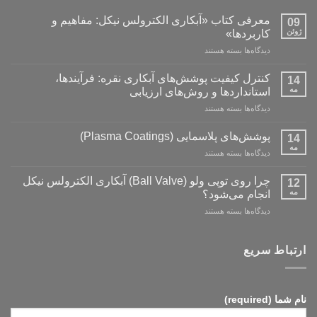
معرفی کتاب «آبکاری الکترولس نیکل: مفاهیم و
09
ژوئن
کاربردها»
برای
دیدگاه‌ها
بسته هستند
معرفی
کتاب
کنترل کیفیت پوشش‌های آبکاری نقره: فرآیندها،
14
«آبکاری
مه
استانداردها و روش‌های ارزیابی
الکترولس
برای
دیدگاه‌ها
بسته هستند
نیکل:
کنترل
مفاهیم
کیفیت
و
پوشش‌های پلاسمایی (Plasma Coatings)
14
پوشش‌های
کاربردها»
مه
برای
دیدگاه‌ها
بسته هستند
آبکاری
پوشش‌های
نقره:
پلاسمایی
چرا روی توپی‌ ولو (Ball Valve) آبکاری الکترولس نیکل
فرآیندها،
12
(Plasma
مه
استانداردها
انجام می‌شود؟
Coatings)
و
برای
دیدگاه‌ها
بسته هستند
روش‌های
چرا
ارزیابی
روی
توپی‌
ارتباط سریع
ولو
(Ball
Valve)
آبکاری
نام شما (required)
الکترولس