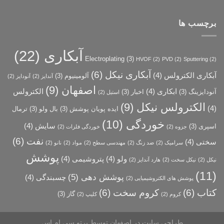
برچسب ها
آبکاری
(22)
Electroplating
(3)
HVOF
(2)
PVD
(2)
Sputtering
(2)
آبکاری نیکل
(6)
آبکاری الکترولس
(4)
آلومینیوم
(3)
آندایز
(2)
آنودایز
(2)
اصفهان
(9)
ابکاری
(4)
الکترولس
آنودایزینگ
(3)
اخبار
(3)
استیل
(2)
الکترولس نیکل
(9)
(4)
ایده پویان پوشش
(3)
بال ولو
(3)
ترمال
خوردگی
(10)
سایش
(4)
اسپری
(3)
جزوه
(2)
خوردگی فلزات
(2)
نفت
(6)
سختی
(4)
سرامیک
(2)
ضد زنگ
(2)
مهندسی سطح
(2)
مواد
(2)
نانو
(2)
پوشش
ولو
(4)
پتروشیمی
(4)
نیکل
(2)
نیکل سخت
(2)
هارد آندایز
(2)
(11)
پوشش دهی
(5)
چسبندگی
(4)
پوشش­ های الکتروشیمیایی
(2)
کتاب
(6)
کروم سخت
(6)
گاز
(3)
کروم
(2)
کلیپ
(2)
طراحی سایت در اصفهان
توسط پرتو سی ام اس