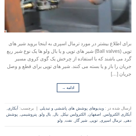
برای اطلاع بیشتر در مورد ترمال اسپری به اینجا بروید شیر های
توپی (Ball valves) شیر های توپی و یا بال ولو ها یک نوع شیر ربع
گرد می باشند که با استفاده از چرخش یک گوی کروی مسیر
جریان را باز و یا بسته می کنند. شیر های توپی برای قطع و وصل
جریان […]
ادامه
→
ارسال شده در :
ویدیوهای پوشش های پاششی و تبدیلی
|
برچسب:
آبکاری
,
آبکاری الکترولس
,
اصفهان
,
الکترولس نیکل
,
بال
,
بال ولو
,
پتروشیمی
,
پوشش
دهی
,
ترمال اسپری
,
توپی
,
شیر گاز
,
نفت
,
ولو