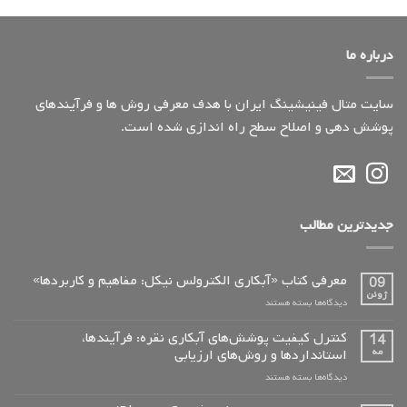
درباره ما
سایت متال فینیشینگ ایران با هدف معرفی روش ها و فرآیندهای
پوشش دهی و اصلاح سطح راه اندازی شده است.
جدیدترین مطالب
معرفی کتاب «آبکاری الکترولس نیکل: مفاهیم و کاربردها»
09
ژوئن
برای
دیدگاه‌ها
بسته هستند
معرفی
کتاب
کنترل کیفیت پوشش‌های آبکاری نقره: فرآیندها،
14
«آبکاری
مه
استانداردها و روش‌های ارزیابی
الکترولس
برای
دیدگاه‌ها
بسته هستند
نیکل:
کنترل
مفاهیم