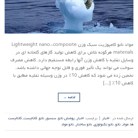
مواد نانو کامپوزیت سبک وزن Lightweight nano-composite
materials هرگونه تلاش برای کاهش تولید گازهای گلخانه ای در
وسایل نقلیه با کاهش وزن آنها رابطه مستقیم دارد. کاهش مصرف
سوخت می تواند یک تأثیر فوری و قابل توجه جهانی داشته باشد.
تخمین زده می شود که کاهش 10٪ در وزن وسیله نقلیه مطابق با
کاهش 10٪ […]
ادامه
→
ارسال شده در :
اخبار
|
برچسب:
اخبار
,
پوشش نانو
,
سنسور نانو
,
کاتالیست
,
کاتالیست
ها
,
مواد
,
نانو
,
نانو تکنولوژی
,
نانو ساختار
,
نانو مواد