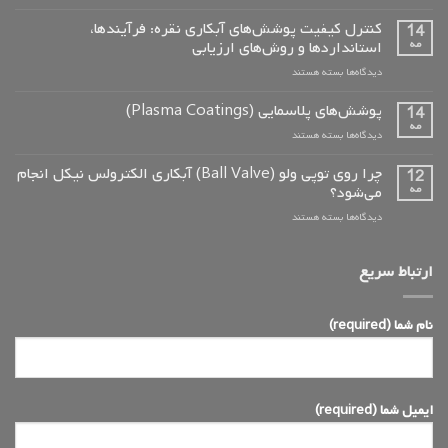
معرفی
کتاب
کنترل کیفیت پوشش‌های آبکاری نقره: فرآیندها،
14
«آبکاری
مه
استانداردها و روش‌های ارزیابی
الکترولس
برای
دیدگاه‌ها
بسته هستند
نیکل:
کنترل
مفاهیم
کیفیت
پوشش‌های پلاسمایی (Plasma Coatings)
و
14
پوشش‌های
کاربردها»
مه
برای
دیدگاه‌ها
بسته هستند
آبکاری
پوشش‌های
نقره:
پلاسمایی
چرا روی توپی‌ ولو (Ball Valve) آبکاری الکترولس نیکل انجام
12
فرآیندها،
(Plasma
مه
می‌شود؟
استانداردها
Coatings)
و
برای
دیدگاه‌ها
بسته هستند
روش‌های
چرا
ارزیابی
روی
توپی‌
ارتباط سریع
ولو
(Ball
Valve)
نام شما (required)
آبکاری
الکترولس
نیکل
انجام
می‌شود؟
ایمیل شما (required)