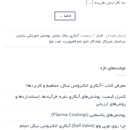
به افزایش هزینه […]
ادامه
→
ارسال شده در :
اخبار
|
برچسب:
آبکاری
,
پلاگ
,
پلانجر
,
پوشش
,
خوردگی
,
سایش
,
سرامیک
,
شیرگاز
,
لوله گاز
,
نانو
,
نانو کامپوزیت
,
نفت
,
ولو
نوشته‌های تازه
معرفی کتاب «آبکاری الکترولس نیکل: مفاهیم و کاربردها»
کنترل کیفیت پوشش‌های آبکاری نقره: فرآیندها، استانداردها و
روش‌های ارزیابی
پوشش‌های پلاسمایی (Plasma Coatings)
چرا روی توپی‌ ولو (Ball Valve) آبکاری الکترولس نیکل انجام