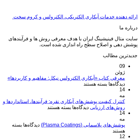
ارائه دهنده خدمات آبکاری الکتریکی، الکترولس و کروم سخت
درباره ما
سایت متال فینیشینگ ایران با هدف معرفی روش ها و فرآیندهای
پوشش دهی و اصلاح سطح راه اندازی شده است.
جدیدترین مطالب
09
ژوئن
معرفی کتاب «آبکاری الکترولس نیکل: مفاهیم و کاربردها»
برای
دیدگاه‌ها
بسته هستند
14
معرفی
مه
کتاب
«آبکاری
کنترل کیفیت پوشش‌های آبکاری نقره: فرآیندها، استانداردها و
برای
روش‌های ارزیابی
الکترولس
دیدگاه‌ها
بسته هستند
14
کنترل
نیکل:
مه
کیفیت
مفاهیم
برای
پوشش‌های پلاسمایی (Plasma Coatings)
پوشش‌های
دیدگاه‌ها
بسته
و
پوشش‌های
هستند
آبکاری
کاربردها»
12
پلاسمایی
نقره: