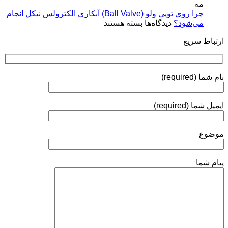
(Plasma
مه
فرآیندها،
Coatings)
چرا روی توپی‌ ولو (Ball Valve) آبکاری الکترولس نیکل انجام
استانداردها
برای
می‌شود؟
دیدگاه‌ها
بسته هستند
و
چرا
روش‌های
ارتباط سریع
روی
ارزیابی
توپی‌
ولو
(Ball
نام شما (required)
Valve)
آبکاری
الکترولس
ایمیل شما (required)
نیکل
انجام
می‌شود؟
موضوع
پیام شما