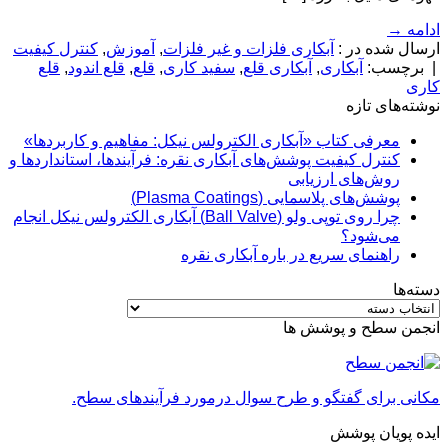
ادامه
→
ارسال شده در :
آبکاری فلزات و غیر فلزات
,
آموزش
,
کنترل کیفیت
|
برچسب:
آبکاری
,
آبکاری قلع
,
سفید کاری
,
قلع
,
قلع اندود
,
قلع
کاری
نوشته‌های تازه
معرفی کتاب «آبکاری الکترولس نیکل: مفاهیم و کاربردها»
کنترل کیفیت پوشش‌های آبکاری نقره: فرآیندها، استانداردها و
روش‌های ارزیابی
پوشش‌های پلاسمایی (Plasma Coatings)
چرا روی توپی‌ ولو (Ball Valve) آبکاری الکترولس نیکل انجام
می‌شود؟
راهنمای سریع در باره آبکاری نقره
دسته‌ها
دسته‌ها
انجمن سطح و پوشش ها
مکانی برای گفتگو و طرح سوال درمورد فرآیندهای سطح.
ایده پویان پوشش