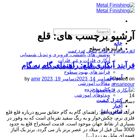
Skip
to
content
آرشیو برچسب های:
قلع
خانه
فرآیند های سطح
آبکاری فلزات و غیر فلزات
,
آموزش
,
کنترل کیفیت
پوشش های پاششی، فروبری و تبدیل شیمیایی
آبکاری فلزات و غیر فلزات
فرآیند آبکاری قلع: راهنمای گام به گام
پوشش های تحت خلا و اتمسفر کنترل شده
فرآیند های بهبود سطوح
آموزش
Posted on
دسامبر 14, 2023
دسامبر 19, 2023
amir
by
مقالات آموزشی
ansaripour
کتاب و جزوه
ویدئوهای آموزشی
14
کنترل کیفیت
دسامبر
اخبار
تماس با ما
فرآیند آبکاری قلع: راهنمای گام به گام حقایق سریع درباره قلع قلع
فلزی نرم، چکش‌خوار و به رنگ سفید نقره‌ای است که به وفور در
بسیاری از نقاط جهان موجود است. قدمت استخراج قلع به حدود
3000 سال قبل از میلاد در عصر برنز باز می گردد. برنز یک آلیاژ
قهوه ای مایل به زرد […]