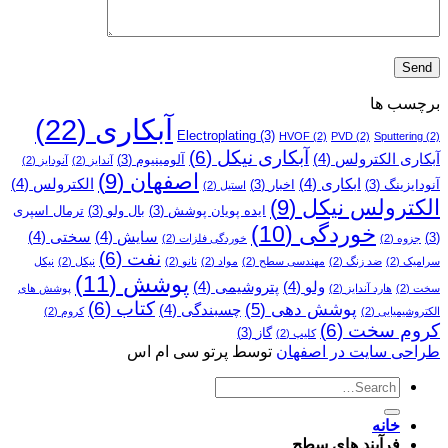
برچسب ها
آبکاری
(22)
Electroplating
(3)
HVOF
(2)
PVD
(2)
Sputtering
(2)
آبکاری نیکل
(6)
آبکاری الکترولس
(4)
آلومینیوم
(3)
آندایز
(2)
آنودایز
(2)
اصفهان
(9)
ابکاری
(4)
الکترولس
(4)
آنودایزینگ
(3)
اخبار
(3)
استیل
(2)
الکترولس نیکل
(9)
ایده پویان پوشش
(3)
بال ولو
(3)
ترمال اسپری
خوردگی
(10)
سایش
(4)
سختی
(4)
(3)
جزوه
(2)
خوردگی فلزات
(2)
نفت
(6)
سرامیک
(2)
ضد زنگ
(2)
مهندسی سطح
(2)
مواد
(2)
نانو
(2)
نیکل
(2)
نیکل
پوشش
(11)
ولو
(4)
پتروشیمی
(4)
سخت
(2)
هارد آندایز
(2)
پوشش­ های
کتاب
(6)
پوشش دهی
(5)
چسبندگی
(4)
الکتروشیمیایی
(2)
کروم
(2)
کروم سخت
(6)
گاز
(3)
کلیپ
(2)
طراحی سایت در اصفهان
توسط پرتو سی ام اس
خانه
فرآیند های سطح