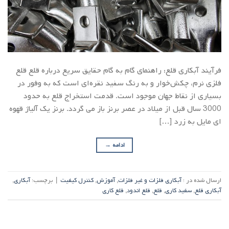
فرآیند آبکاری قلع: راهنمای گام به گام حقایق سریع درباره قلع قلع
فلزی نرم، چکش‌خوار و به رنگ سفید نقره‌ای است که به وفور در
بسیاری از نقاط جهان موجود است. قدمت استخراج قلع به حدود
3000 سال قبل از میلاد در عصر برنز باز می گردد. برنز یک آلیاژ قهوه
ای مایل به زرد […]
ادامه
→
ارسال شده در :
آبکاری فلزات و غیر فلزات
,
آموزش
,
کنترل کیفیت
|
برچسب:
آبکاری
,
آبکاری قلع
,
سفید کاری
,
قلع
,
قلع اندود
,
قلع کاری