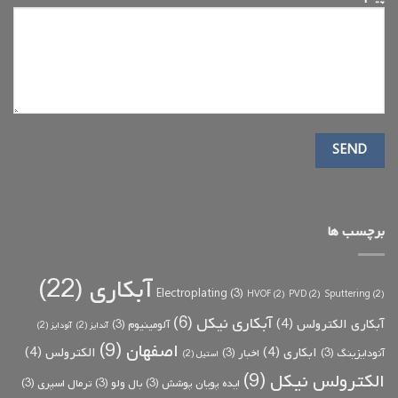
برچسب ها
آبکاری
(22)
Electroplating
(3)
HVOF
(2)
PVD
(2)
Sputtering
(2)
آبکاری نیکل
(6)
آبکاری الکترولس
(4)
آلومینیوم
(3)
آندایز
(2)
آنودایز
(2)
اصفهان
(9)
ابکاری
(4)
الکترولس
(4)
آنودایزینگ
(3)
اخبار
(3)
استیل
(2)
الکترولس نیکل
(9)
ایده پویان پوشش
(3)
بال ولو
(3)
ترمال اسپری
(3)