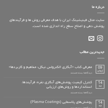
درباره ما
سایت متال فینیشینگ ایران با هدف معرفی روش ها و فرآیندهای
پوشش دهی و اصلاح سطح راه اندازی شده است.
جدیدترین مطالب
معرفی کتاب «آبکاری الکترولس نیکل: مفاهیم و کاربردها»
09
ژوئن
برای
دیدگاه‌ها
بسته هستند
معرفی
کتاب
کنترل کیفیت پوشش‌های آبکاری نقره: فرآیندها،
14
«آبکاری
مه
استانداردها و روش‌های ارزیابی
الکترولس
برای
دیدگاه‌ها
بسته هستند
نیکل:
کنترل
مفاهیم
کیفیت
پوشش‌های پلاسمایی (Plasma Coatings)
و
14
پوشش‌های
کاربردها»
مه
برای
دیدگاه‌ها
بسته هستند