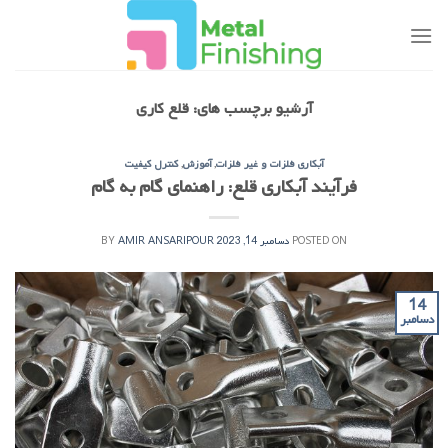
Ski
t
conten
آرشیو برچسب های:
قلع کاری
آبکاری فلزات و غیر فلزات
,
آموزش
,
کنترل کیفیت
فرآیند آبکاری قلع: راهنمای گام به گام
POSTED ON
دسامبر 14, 2023
AMIR ANSARIPOUR
BY
14
دسامبر