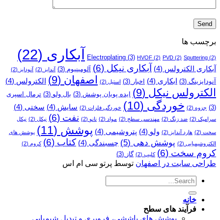
برچسب ها
آبکاری
(22)
Electroplating
(3)
HVOF
(2)
PVD
(2)
Sputtering
(2)
آبکاری نیکل
(6)
آبکاری الکترولس
(4)
آلومینیوم
(3)
آندایز
(2)
آنودایز
(2)
اصفهان
(9)
ابکاری
(4)
الکترولس
(4)
آنودایزینگ
(3)
اخبار
(3)
استیل
(2)
الکترولس نیکل
(9)
ایده پویان پوشش
(3)
بال ولو
(3)
ترمال اسپری
خوردگی
(10)
سایش
(4)
سختی
(4)
(3)
جزوه
(2)
خوردگی فلزات
(2)
نفت
(6)
سرامیک
(2)
ضد زنگ
(2)
مهندسی سطح
(2)
مواد
(2)
نانو
(2)
نیکل
(2)
نیکل
پوشش
(11)
ولو
(4)
پتروشیمی
(4)
سخت
(2)
هارد آندایز
(2)
پوشش­ های
کتاب
(6)
پوشش دهی
(5)
چسبندگی
(4)
الکتروشیمیایی
(2)
کروم
(2)
کروم سخت
(6)
گاز
(3)
کلیپ
(2)
طراحی سایت در اصفهان
توسط پرتو سی ام اس
خانه
فرآیند های سطح
پوشش های پاششی، فروبری و تبدیل شیمیایی