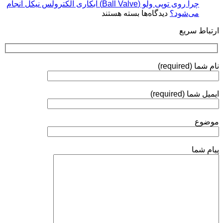
Coatings)
چرا روی توپی‌ ولو (Ball Valve) آبکاری الکترولس نیکل انجام
استانداردها
برای
می‌شود؟
دیدگاه‌ها
بسته هستند
و
چرا
روش‌های
ارتباط سریع
روی
ارزیابی
توپی‌
ولو
(Ball
نام شما (required)
Valve)
آبکاری
الکترولس
ایمیل شما (required)
نیکل
انجام
می‌شود؟
موضوع
پیام شما