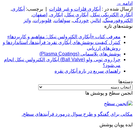
ادامه
→
ارسال شده در :
آبکاری فلزات و غیر فلزات
|
برچسب:
آبکاری
,
آبکاری الکتریکی نیکل
,
آبکاری نیکل
,
ابکاری
,
اصفهان
,
الکتروفورمینگ
,
انالیز
,
خوردگی
,
سولفات
,
فلوبورات
,
واتز
نوشته‌های تازه
معرفی کتاب «آبکاری الکترولس نیکل: مفاهیم و کاربردها»
کنترل کیفیت پوشش‌های آبکاری نقره: فرآیندها، استانداردها و
روش‌های ارزیابی
پوشش‌های پلاسمایی (Plasma Coatings)
چرا روی توپی‌ ولو (Ball Valve) آبکاری الکترولس نیکل انجام
می‌شود؟
راهنمای سریع در باره آبکاری نقره
دسته‌ها
دسته‌ها
انجمن سطح و پوشش ها
مکانی برای گفتگو و طرح سوال درمورد فرآیندهای سطح.
ایده پویان پوشش