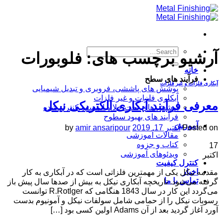
Skip
to
content
آرشیو برچسب های:
فلوبورات
خانه
فرآیند های سطح
آبکاری فلزات و غیر فلزات
پوشش های پاششی، فروبری و تبدیل شیمیایی
آبکاری فلزات و غیر فلزات
معرفی فرآیند آبکاری الکتریکی نیکل
پوشش های تحت خلا و اتمسفر کنترل شده
فرآیند های بهبود سطوح
آموزش
Posted on
اکتبر 17, 2019
amir ansaripour
by
مقالات آموزشی
کتاب و جزوه
17
ویدئوهای آموزشی
اکتبر
کنترل کیفیت
اخبار
مقدمه نیکل یکی از مهمترین فلزاتی است که در آبکاری به کار
تماس با ما
گرفته می‌شود. تاریخچه آبکاری نیکل به بیش از صدها سال پیش باز
می‌گردد این کار در سال 1843 هنگامی که R.Rotlger توانست
رسوبات نیکل را از حمامی شامل سولفات نیکل و آمونیوم بدست
آورد آغاز گردید بعد از آن Adams اولین کسی بود […]