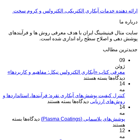
ارائه دهنده خدمات آبکاری الکتریکی، الکترولس و کروم سخت
درباره ما
سایت متال فینیشینگ ایران با هدف معرفی روش ها و فرآیندهای
پوشش دهی و اصلاح سطح راه اندازی شده است.
جدیدترین مطالب
09
ژوئن
معرفی کتاب «آبکاری الکترولس نیکل: مفاهیم و کاربردها»
برای
دیدگاه‌ها
بسته هستند
14
معرفی
مه
کتاب
«آبکاری
کنترل کیفیت پوشش‌های آبکاری نقره: فرآیندها، استانداردها و
برای
روش‌های ارزیابی
الکترولس
دیدگاه‌ها
بسته هستند
14
کنترل
نیکل:
مه
کیفیت
مفاهیم
برای
پوشش‌های پلاسمایی (Plasma Coatings)
پوشش‌های
دیدگاه‌ها
بسته
و
پوشش‌های
هستند
آبکاری
کاربردها»
12
پلاسمایی
نقره:
(Plasma
مه
فرآیندها،