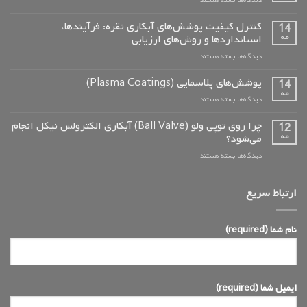
دیدگاه‌ها
بسته هستند
معرفی
کتاب
کنترل کیفیت پوشش‌های آبکاری نقره: فرآیندها،
14
«آبکاری
مه
استانداردها و روش‌های ارزیابی
الکترولس
برای
دیدگاه‌ها
بسته هستند
نیکل:
کنترل
مفاهیم
کیفیت
پوشش‌های پلاسمایی (Plasma Coatings)
و
14
پوشش‌های
کاربردها»
مه
برای
دیدگاه‌ها
بسته هستند
آبکاری
پوشش‌های
نقره:
پلاسمایی
چرا روی توپی‌ ولو (Ball Valve) آبکاری الکترولس نیکل انجام
12
فرآیندها،
(Plasma
مه
می‌شود؟
استانداردها
Coatings)
و
برای
دیدگاه‌ها
بسته هستند
روش‌های
چرا
ارزیابی
روی
توپی‌
ارتباط سریع
ولو
(Ball
Valve)
نام شما (required)
آبکاری
الکترولس
نیکل
انجام
می‌شود؟
ایمیل شما (required)