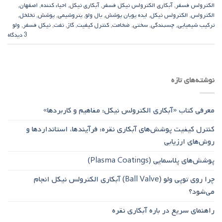
الکترولس فسفر
,
آبکاری الکترولس نیکل فسفر
,
آبکاری نیکل
,
احیاء کننده
,
اصفهان
,
الکترولس
,
الکترولس نیکل
,
ایده پویان پوشش
,
بال ولو
,
پتروشیمی
,
پوشش
,
تخلخل
,
ترکیب شیمیایی
,
چسبندگی
,
سختی
,
ضخامت
,
کنترل کیفیت
,
گاز
,
نفت
,
نیکل فسفر
,
ولو
3 دیدگاه
نوشته‌های تازه
معرفی کتاب «آبکاری الکترولس نیکل: مفاهیم و کاربردها»
کنترل کیفیت پوشش‌های آبکاری نقره: فرآیندها، استانداردها و
روش‌های ارزیابی
پوشش‌های پلاسمایی (Plasma Coatings)
چرا روی توپی‌ ولو (Ball Valve) آبکاری الکترولس نیکل انجام
می‌شود؟
راهنمای سریع در باره آبکاری نقره