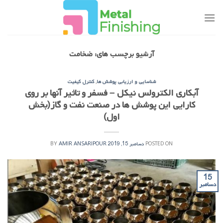
Ski
t
conten
آرشیو برچسب های:
ضخامت
شناسایی و ارزیابی پوشش ها
,
کنترل کیفیت
آبکاری الکترولس نیکل – فسفر و تاثیر آنها بر روی
کارایی این پوشش ها در صنعت نفت و گاز(بخش
اول)
POSTED ON
دسامبر 15, 2019
AMIR ANSARIPOUR
BY
15
دسامبر