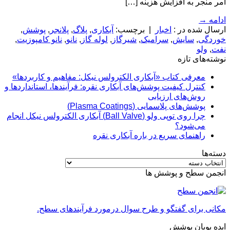
امر منجر به افزایش هزینه […]
ادامه
→
ارسال شده در :
اخبار
|
برچسب:
آبکاری
,
پلاگ
,
پلانجر
,
پوشش
,
خوردگی
,
سایش
,
سرامیک
,
شیرگاز
,
لوله گاز
,
نانو
,
نانو کامپوزیت
,
نفت
,
ولو
نوشته‌های تازه
معرفی کتاب «آبکاری الکترولس نیکل: مفاهیم و کاربردها»
کنترل کیفیت پوشش‌های آبکاری نقره: فرآیندها، استانداردها و
روش‌های ارزیابی
پوشش‌های پلاسمایی (Plasma Coatings)
چرا روی توپی‌ ولو (Ball Valve) آبکاری الکترولس نیکل انجام
می‌شود؟
راهنمای سریع در باره آبکاری نقره
دسته‌ها
دسته‌ها
انجمن سطح و پوشش ها
مکانی برای گفتگو و طرح سوال درمورد فرآیندهای سطح.
ایده پویان پوشش