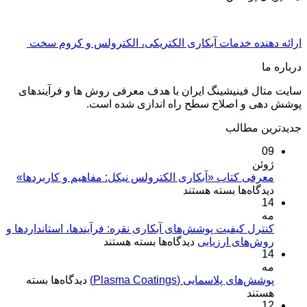
ارائه دهنده خدمات آبکاری الکتریکی، الکترولس و کروم سخت
درباره ما
سایت متال فینیشینگ ایران با هدف معرفی روش ها و فرآیندهای
پوشش دهی و اصلاح سطح راه اندازی شده است.
جدیدترین مطالب
09
ژوئن
معرفی کتاب «آبکاری الکترولس نیکل: مفاهیم و کاربردها»
برای
دیدگاه‌ها
بسته هستند
14
معرفی
مه
کتاب
«آبکاری
کنترل کیفیت پوشش‌های آبکاری نقره: فرآیندها، استانداردها و
برای
روش‌های ارزیابی
الکترولس
دیدگاه‌ها
بسته هستند
14
کنترل
نیکل:
مه
کیفیت
مفاهیم
برای
پوشش‌های پلاسمایی (Plasma Coatings)
پوشش‌های
دیدگاه‌ها
بسته
و
پوشش‌های
هستند
آبکاری
کاربردها»
12
پلاسمایی
نقره: