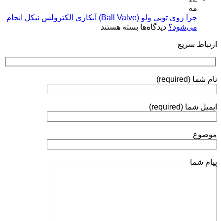
(Plasma
مه
فرآیندها،
Coatings)
چرا روی توپی‌ ولو (Ball Valve) آبکاری الکترولس نیکل انجام
استانداردها
برای
می‌شود؟
دیدگاه‌ها
بسته هستند
و
چرا
روش‌های
ارتباط سریع
روی
ارزیابی
توپی‌
ولو
(Ball
نام شما (required)
Valve)
آبکاری
الکترولس
ایمیل شما (required)
نیکل
انجام
می‌شود؟
موضوع
پیام شما