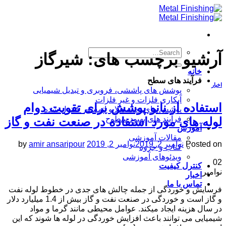
Skip
to
content
آرشیو برچسب های:
شیرگاز
خانه
فرآیند های سطح
اخبار
پوشش های پاششی، فروبری و تبدیل شیمیایی
آبکاری فلزات و غیر فلزات
استفاده از نانو پوشش برای تقویت دوام
پوشش های تحت خلا و اتمسفر کنترل شده
فرآیند های بهبود سطوح
لوله های مورد استفاده در صنعت نفت و گاز
آموزش
مقالات آموزشی
Posted on
نوامبر 2, 2019
نوامبر 2, 2019
amir ansaripour
by
کتاب و جزوه
ویدئوهای آموزشی
02
کنترل کیفیت
نوامبر
اخبار
تماس با ما
فرسایش و خوردگی از جمله چالش های جدی در خطوط لوله نفت
و گاز است و خوردگی در صنعت نفت و گاز بیش از 1.4 میلیارد دلار
در سال هزینه ایجاد میکند. عوامل محیطی مانند گرما و مواد
شیمیایی می توانند باعث افزایش خوردگی در لوله ها شوند که این