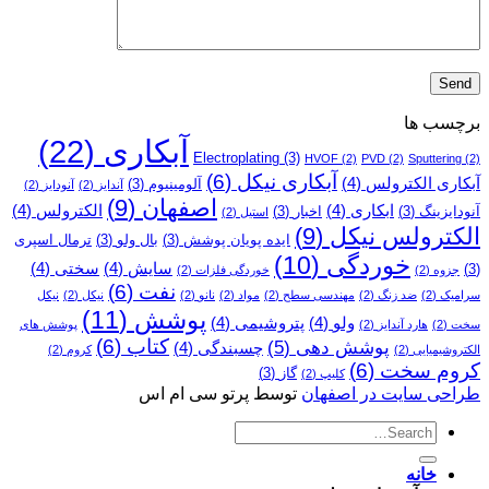
برچسب ها
آبکاری
(22)
Electroplating
(3)
HVOF
(2)
PVD
(2)
Sputtering
(2)
آبکاری نیکل
(6)
آبکاری الکترولس
(4)
آلومینیوم
(3)
آندایز
(2)
آنودایز
(2)
اصفهان
(9)
ابکاری
(4)
الکترولس
(4)
آنودایزینگ
(3)
اخبار
(3)
استیل
(2)
الکترولس نیکل
(9)
ایده پویان پوشش
(3)
بال ولو
(3)
ترمال اسپری
خوردگی
(10)
سایش
(4)
سختی
(4)
(3)
جزوه
(2)
خوردگی فلزات
(2)
نفت
(6)
سرامیک
(2)
ضد زنگ
(2)
مهندسی سطح
(2)
مواد
(2)
نانو
(2)
نیکل
(2)
نیکل
پوشش
(11)
ولو
(4)
پتروشیمی
(4)
سخت
(2)
هارد آندایز
(2)
پوشش­ های
کتاب
(6)
پوشش دهی
(5)
چسبندگی
(4)
الکتروشیمیایی
(2)
کروم
(2)
کروم سخت
(6)
گاز
(3)
کلیپ
(2)
طراحی سایت در اصفهان
توسط پرتو سی ام اس
خانه