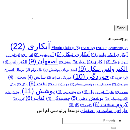
برچسب ها
آبکاری
(22)
Electroplating
(3)
HVOF
(2)
PVD
(2)
Sputtering
(2)
آبکاری نیکل
(6)
آبکاری الکترولس
(4)
آلومینیوم
(3)
آندایز
(2)
آنودایز
(2)
اصفهان
(9)
ابکاری
(4)
الکترولس
(4)
آنودایزینگ
(3)
اخبار
(3)
استیل
(2)
الکترولس نیکل
(9)
ایده پویان پوشش
(3)
بال ولو
(3)
ترمال اسپری
خوردگی
(10)
سایش
(4)
سختی
(4)
(3)
جزوه
(2)
خوردگی فلزات
(2)
نفت
(6)
سرامیک
(2)
ضد زنگ
(2)
مهندسی سطح
(2)
مواد
(2)
نانو
(2)
نیکل
(2)
نیکل
پوشش
(11)
ولو
(4)
پتروشیمی
(4)
سخت
(2)
هارد آندایز
(2)
پوشش­ های
کتاب
(6)
پوشش دهی
(5)
چسبندگی
(4)
الکتروشیمیایی
(2)
کروم
(2)
کروم سخت
(6)
گاز
(3)
کلیپ
(2)
طراحی سایت در اصفهان
توسط پرتو سی ام اس