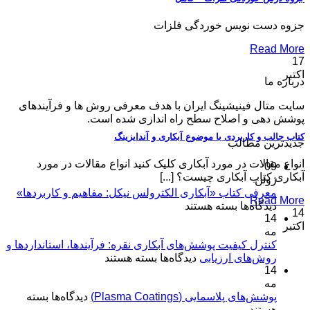
جزوه دست نویس خوردگی فلزات
Read More
17
اکتبر
درباره ما
سایت متال فینیشینگ ایران با هدف معرفی روش ها و فرآیندهای
پوشش دهی و اصلاح سطح راه اندازی شده است.
کتاب جالب و کاربردی با موضوع آبکاری و آندایزینگ
جدیدترین مطالب
انواع مقالات در مورد آبکاری کلیک کنید انواع مقالات در مورد
09
آبکاری کتاب آبکاری چیست؟ [...]
ژوئن
معرفی کتاب «آبکاری الکترولس نیکل: مفاهیم و کاربردها»
Read More
برای
دیدگاه‌ها
بسته هستند
14
14
معرفی
اکتبر
مه
کتاب
«آبکاری
کنترل کیفیت پوشش‌های آبکاری نقره: فرآیندها، استانداردها و
برای
روش‌های ارزیابی
الکترولس
دیدگاه‌ها
بسته هستند
14
کنترل
نیکل:
مه
کیفیت
مفاهیم
برای
پوشش‌های پلاسمایی (Plasma Coatings)
پوشش‌های
دیدگاه‌ها
بسته
و
پوشش‌های
هستند
آبکاری