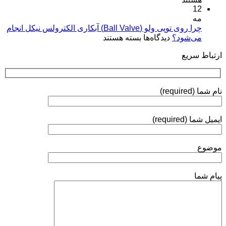
کاربردها»
12
پلاسمایی
نقره:
(Plasma
مه
فرآیندها،
Coatings)
چرا روی توپی‌ ولو (Ball Valve) آبکاری الکترولس نیکل انجام
استانداردها
برای
می‌شود؟
دیدگاه‌ها
بسته هستند
و
چرا
روش‌های
ارتباط سریع
روی
ارزیابی
توپی‌
ولو
(Ball
نام شما (required)
Valve)
آبکاری
الکترولس
ایمیل شما (required)
نیکل
انجام
می‌شود؟
موضوع
پیام شما