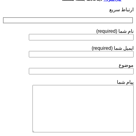
چرا
روش‌های
ارتباط سریع
روی
ارزیابی
توپی‌
ولو
(Ball
نام شما (required)
Valve)
آبکاری
الکترولس
ایمیل شما (required)
نیکل
انجام
می‌شود؟
موضوع
پیام شما