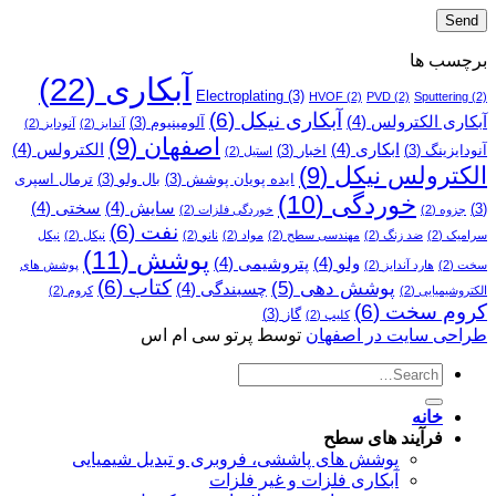
برچسب ها
آبکاری
(22)
Electroplating
(3)
HVOF
(2)
PVD
(2)
Sputtering
(2)
آبکاری نیکل
(6)
آبکاری الکترولس
(4)
آلومینیوم
(3)
آندایز
(2)
آنودایز
(2)
اصفهان
(9)
ابکاری
(4)
الکترولس
(4)
آنودایزینگ
(3)
اخبار
(3)
استیل
(2)
الکترولس نیکل
(9)
ایده پویان پوشش
(3)
بال ولو
(3)
ترمال اسپری
خوردگی
(10)
سایش
(4)
سختی
(4)
(3)
جزوه
(2)
خوردگی فلزات
(2)
نفت
(6)
سرامیک
(2)
ضد زنگ
(2)
مهندسی سطح
(2)
مواد
(2)
نانو
(2)
نیکل
(2)
نیکل
پوشش
(11)
ولو
(4)
پتروشیمی
(4)
سخت
(2)
هارد آندایز
(2)
پوشش­ های
کتاب
(6)
پوشش دهی
(5)
چسبندگی
(4)
الکتروشیمیایی
(2)
کروم
(2)
کروم سخت
(6)
گاز
(3)
کلیپ
(2)
طراحی سایت در اصفهان
توسط پرتو سی ام اس
خانه
فرآیند های سطح
پوشش های پاششی، فروبری و تبدیل شیمیایی
آبکاری فلزات و غیر فلزات