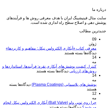
درباره ما
سایت متال فینیشینگ ایران با هدف معرفی روش ها و فرآیندهای
پوشش دهی و اصلاح سطح راه اندازی شده است.
جدیدترین مطالب
09
ژوئن
معرفی کتاب «آبکاری الکترولس نیکل: مفاهیم و کاربردها»
برای
دیدگاه‌ها
بسته هستند
14
معرفی
مه
کتاب
«آبکاری
کنترل کیفیت پوشش‌های آبکاری نقره: فرآیندها، استانداردها و
برای
روش‌های ارزیابی
الکترولس
دیدگاه‌ها
بسته هستند
14
کنترل
نیکل:
مه
کیفیت
مفاهیم
برای
پوشش‌های پلاسمایی (Plasma Coatings)
پوشش‌های
دیدگاه‌ها
بسته
و
پوشش‌های
هستند
آبکاری
کاربردها»
12
پلاسمایی
نقره:
(Plasma
مه
فرآیندها،
Coatings)
چرا روی توپی‌ ولو (Ball Valve) آبکاری الکترولس نیکل انجام
استانداردها
برای
می‌شود؟
دیدگاه‌ها
بسته هستند
و